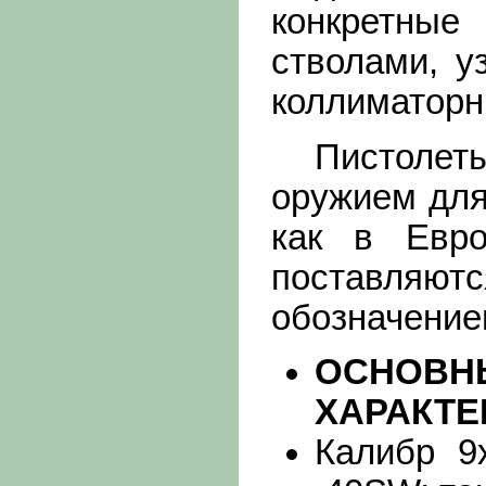
конкретные
стволами, у
коллиматорны
Пистолеты 
оружием для
как в Евр
поставляю
обозначением
ОСНО
ХАРАКТЕ
Калибр 9