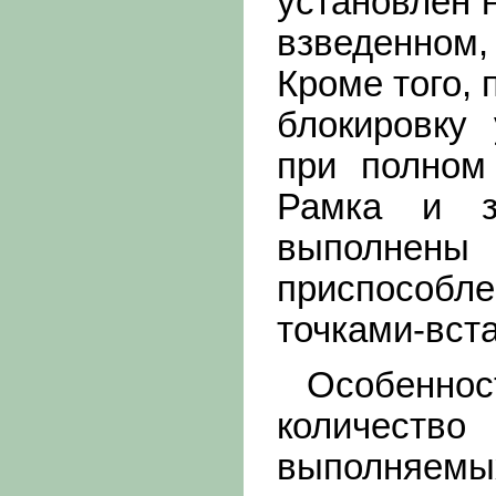
установлен н
взведенном,
Кроме того,
блокировку
при полном
Рамка и з
выполнен
приспособл
точками-вст
Особенность
количеств
выполняемых