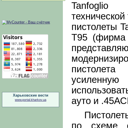
Tanfogl
технической 
пистолеты Ta
Т95 (фирма 
предста
модерниз
пистолета
усиленную
использова
Харьковские вести
ауто и .45АС
www.portal.kharkov.ua
Пистолеты 
по схеме 