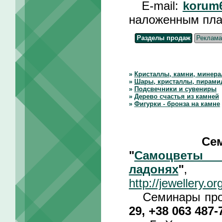
E-mail:
korum
наложенным пл
Разделы продаж
Реклама
»
Кристаллы, камни, минер
»
Шары, кристаллы, пирами
»
Подсвечники и сувениры
»
Дерево счастья из камней
»
Фигурки - бронза на камне
Се
"
Самоцвет
ладонях
"
, л
http://jewellery.
Семинары прохо
29, +38 063 487-