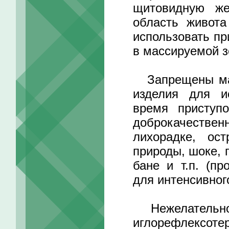
щитовидную же
область живота
использовать пр
в массируемой з
Запрещены маг
изделия для и
время приступо
доброкачестве
лихорадке, ос
природы, шоке, 
бане и т.п. (п
для интенсивног
Нежелательно 
иглорефлексот