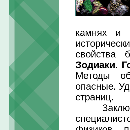
камнях и 
историче
свойства 
Зодиаки. Г
Методы об
опасные. Уд
страниц.
Заключит
специалис
физиков, п