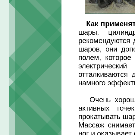
Как применя
шары, цилинд
рекомендуются д
шаров, они доп
полем, которое
электрически
отталкиваются д
намного эффект
Очень хороши 
активных точе
прокатывать шар
Массаж снимает
ног и оказывает