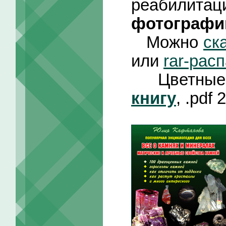
реабилит
фотографи
Можно
ск
или
rar-рас
Цветные 
книгу
, .pdf