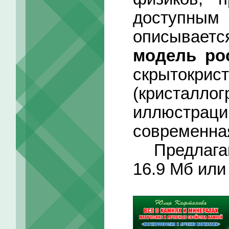
доступны
описывает
модель ро
скрыто
(кристалло
иллюстрац
современна
Предлаг
16.9 Мб ил