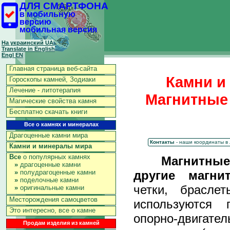
ДЛЯ СМАРТФОНА
в мобильную
версию
мобильная версия
На украинский UA
Translate in English
Engl EN
Главная страница веб-сайта
Камни и
Гороскопы камней, Зодиаки
Лечение - литотерапия
Магнитные 
Магические свойства камня
Бесплатно скачать книги
Все о камнях и минералах
Драгоценные камни мира
Контакты
- наши координаты в
Камни и минералы мира
Все
о популярных камнях
Магнитны
»
драгоценные камни
другие магни
»
полудрагоценные камни
»
поделочные камни
четки, браслет
»
оригинальные камни
Месторождения самоцветов
используются 
Это интересно, все о камне
опорно-двигат
Продам изделия из камней