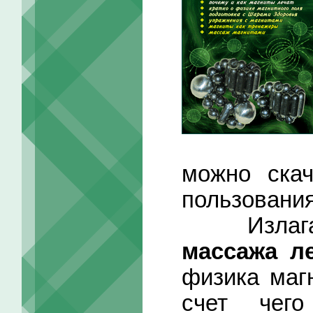
можно скач
пользования
Излага
массажа л
физика магн
счет чег