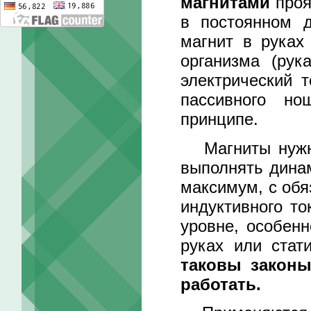
магнитами
проя
в постоянном д
магнит в руках
организма (рук
электрический 
пассивного но
принципе.
Магниты нужно 
выполнять дина
максимум, с об
индуктивного то
уровне, особенн
руках или стат
таковы законы
работать.