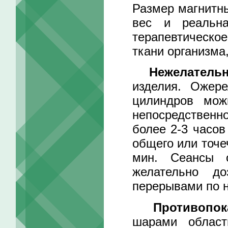
Размер магнитны
вес и реальна
терапевтическо
ткани организма
Нежелатель
изделия. Ожер
цилиндров мож
непосредствен
более 2-3 часов
общего или точе
мин. Сеансы 
желательно д
перерывами по н
Противопок
шарами област