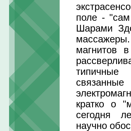
экстрасенс
поле - "сам
Шарами Здо
массажер
магнитов в
рассверлив
типичны
связанн
электрома
кратко о "
сегодня л
научно обо