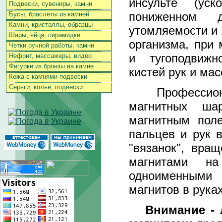
инсульте (уск
Подвески, сувениры, камни
пониженном да
Бусы, браслеты из камней
Камни, кристаллы, образцы
утомляемости и
Шары, яйца, пирамидки
организма, при
Четки ручной работы, камни
и тугоподвижн
Нефрит, массажеры, видео
Фигурки из бронзы на камне
кистей рук и мас
Кожа с камнями подвески
Серьги, колье, подвески
Профессионал
магнитных ша
магнитным поле
пальцев и рук 
"вязанок", вра
магнитами на
одноименными
магнитов в руках 
Внимание -