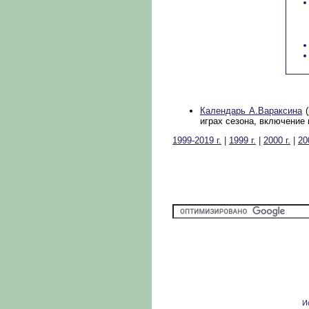
Календарь А.Вараксина
(
играх сезона, включение и
1999-2019 г.
|
1999 г.
|
2000 г.
|
20
И