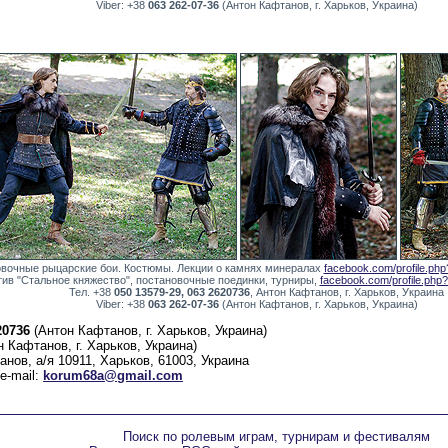
Viber: +38
063 262-07-36
(Антон Кафтанов, г. Харьков, Украина)
вочные рыцарские бои. Костюмы. Лекции о камнях минералах
facebook.com/profile.ph
тив "Стальное княжество", постановочные поединки, турниры,
facebook.com/profile.ph
Тел. +38
050 13579-29, 063 2620736
, Антон Кафтанов, г. Харьков, Украина
Viber: +38
063 262-07-36
(Антон Кафтанов, г. Харьков, Украина)
20736
(Антон Кафтанов, г. Харьков, Украина)
 Кафтанов, г. Харьков, Украина)
ов, а/я 10911, Харьков, 61003, Украина
e-mail:
korum68a@gmail.com
Поиск по ролевым играм, турнирам и фестивалям