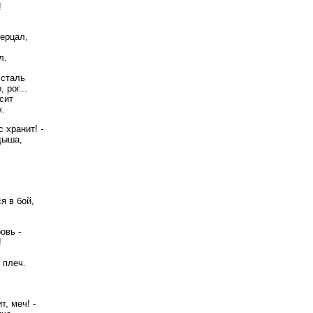
!
ерцал,
л.
 сталь
 рог...
исит
к.
 хранит! -
дыша,
!
я в бой,
овь -
!
 плеч.
т, меч! -