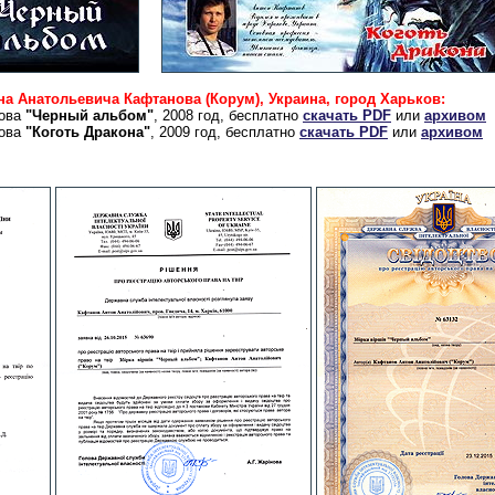
а Анатольевича Кафтанова (Корум), Украина, город Харьков:
нова
"Черный альбом"
, 2008 год, бесплатно
скачать PDF
или
архивом
нова
"Коготь Дракона"
, 2009 год, бесплатно
скачать PDF
или
архивом