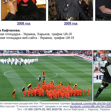
2008 год
2009 год
а Кафтанова:
вая площадка - Украина, Харьков, трафик UA-IX
имая площадка веб-сайта - Украина, трафик UA-IX
остановочные рыцарские бои. Показательные турниры
facebook.com/profile.php?id=1
Мастерская "Стальное княжество", продажи и на заказ
facebook.com/profile.php?id=10
Тел. +38
050 13579-29, 063 2620736
, Антон Кафтанов, г. Харьков, Украина