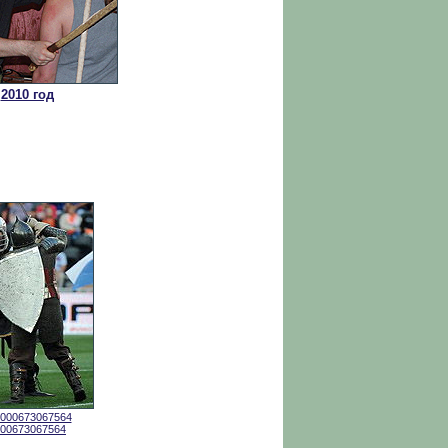
2010 год
00000673067564
0000673067564