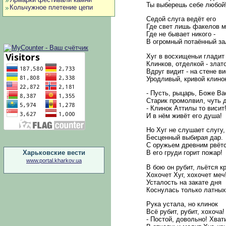
Ты выберешь себе любой
Кольчужное плетение цепи
Седой слуга ведёт его
Где свет лишь факелов м
Где не бывает никого -
В огромный потаённый за
Хуг в восхищеньи гладит
Клинков, отделкой - злато,
Вдруг видит - на стене в
Уродливый, кривой клино
- Пусть, рыцарь, Боже Вас
Старик промолвил, чуть 
- Клинок Аттилы то висит
И в нём живёт его душа!
Но Хуг не слушает слугу,
Бесценный выбирая дар.
С оружьем древним рвётс
Харьковские вести
В его груди горит пожар!
www.portal.kharkov.ua
В бою он рубит, льётся кр
Хохочет Хуг, хохочет меч
Усталость на закате дня
Коснулась только латных
Рука устала, но клинок
Всё рубит, рубит, хохоча!
- Постой, довольно! Хвати