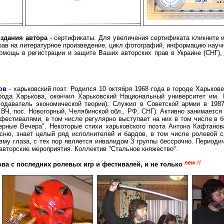
издания автора
- сертификаты. Для увеличения сертификата кликните
рав на литературное произведение, цикл фотографий, информацию научно
омощь в регистрации и защите Ваших авторских прав в Украине (СНГ),
ов
- харьковский поэт. Родился 10 октября 1968 года в городе Харькове
ода Харькова, окончил Харьковский Национальный университет им. В
подаватель экономической теории). Служил в Советской армии в 1987
, ВЧ, пос. Новогорный, Челябинской обл., РФ, СНГ). Активно занимает
фестивалями, в том числе регулярно выступает на них в том числе в бо
ерные Вечера". Некоторые стихи харьковского поэта Антона Кафтанов
сню, знает целый ряд исполнителей и бардов, в том числе ролевой с
му глаза, с тех пор является инвалидом 3 группы бессрочно. Периоди
авторские мероприятия. Коллектив "Стальное княжество".
new !!
ва с последних ролевых игр и фестивалей, и не только