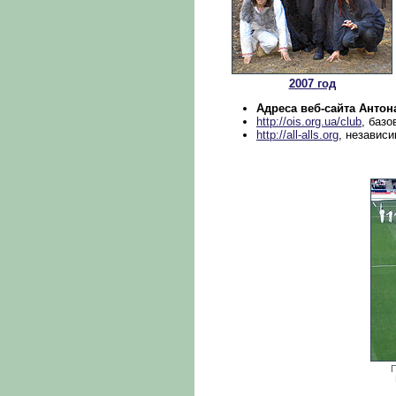
2007 год
Адреса веб-сайта Антон
http://ois.org.ua/club
, базо
http://all-alls.org
, независ
П