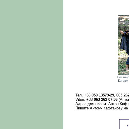
Постано
Коллек
Тел. +38
050 13579-29, 063 26
Viber: +38
063 262-07-36
(Антон
Адрес для писем: Антон Кафтан
Пишите Антону Кафтанову на 