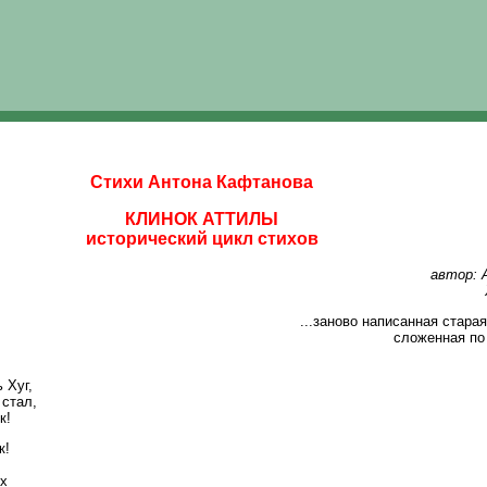
Стихи Антона Кафтанова
КЛИНОК АТТИЛЫ
исторический цикл стихов
автор:
...заново написанная стара
сложенная по
 Хуг,
 стал,
к!
к!
ых