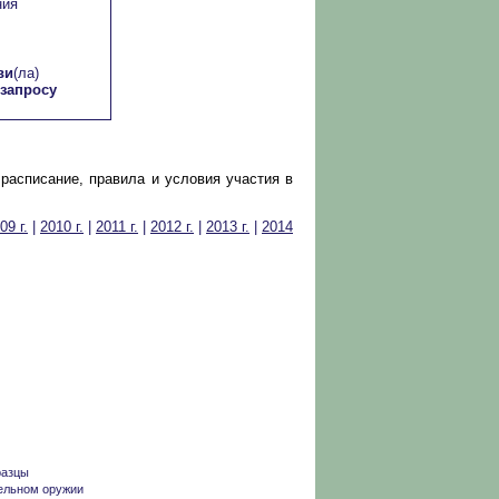
ния
ви
(ла)
запросу
расписание, правила и условия участия в
09 г.
|
2010 г.
|
2011 г.
|
2012 г.
|
2013 г.
|
2014
разцы
ельном оружии