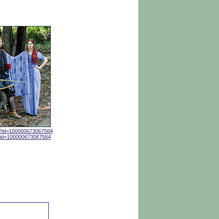
p?id=100000673067564
p?id=100000673067564