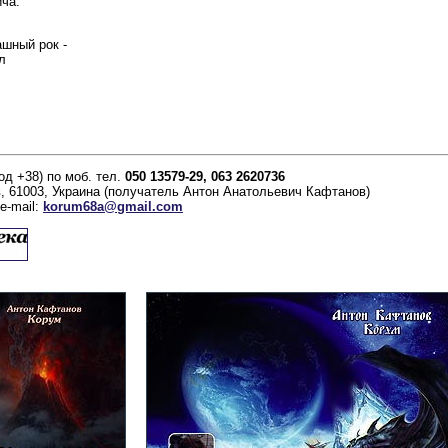
ича.
ашный рок -
л
д +38) по моб. тел.
050 13579-29, 063 2620736
, 61003, Украина (получатель Антон Анатольевич Кафтанов)
e-mail:
korum68a@gmail.com