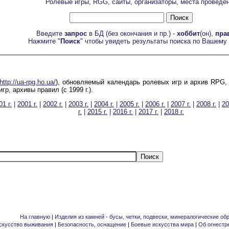
Ролевые игры, RGG, сайты, организаторы, места проведе
Введите
запрос
в БД (без окончания и пр.) -
хоббит
(он),
пра
Нажмите "
Поиск
" чтобы увидеть результаты поиска по Вашему
http://ua-rpg.ho.ua/
), обновляемый календарь ролевых игр и архив RPG, 
гр, архивы правил (с 1999 г.).
01 г.
|
2001 г.
|
2002 г.
|
2003 г.
|
2004 г.
|
2005 г.
|
2006 г.
|
2007 г.
|
2008 г.
|
20
г.
|
2015 г.
|
2016 г.
|
2017 г.
|
2018 г.
На главную
|
Изделия из камней - бусы, четки, подвески, минералогические об
скусство выживания
|
Безопасность, оснащение
|
Боевые искусства мира
|
Об огнестр