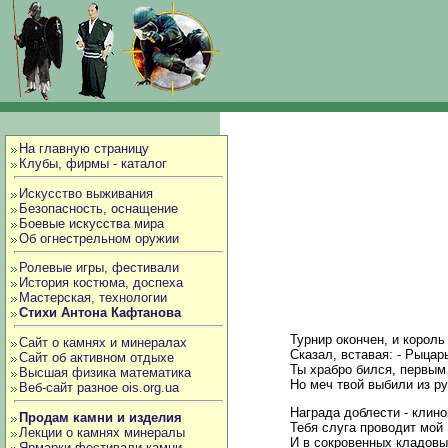
На главную страницу
Клубы, фирмы - каталог
Искусство выживания
Безопасность, оснащение
Боевые искусства мира
Об огнестрельном оружии
Ролевые игры, фестивали
История костюма, доспеха
Мастерская, технологии
Стихи Антона Кафтанова
Турнир окончен, и король
Сайт о камнях и минералах
Сказал, вставая: - Рыцарь
Сайт об активном отдыхе
Ты храбро бился, первым
Высшая физика математика
Но меч твой выбили из ру
Веб-сайт разное ois.org.ua
Награда доблести - клино
Продам камни и изделия
Тебя слуга проводит мой
Лекции о камнях минералы
И в сокровенных кладов
Ярмарки фестивали камни