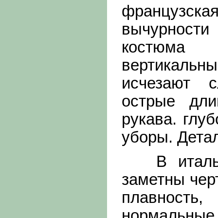
французская
вычурности 
костюма 
вертикальн
исчезают 
острые дли
рукава. глу
уборы. Дета
В итальян
заметны чер
плавность,
нормальные