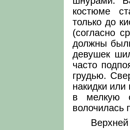
шнурами. В
костюме ст
только до к
(согласно с
должны были
девушек шил
часто подпо
грудью. Све
накидки или
в мелкую с
волочилась п
Верхней ж