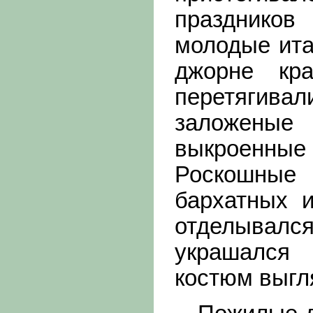
празднико
молодые ита
джорне кра
перетягива
заложеные
выкроенные
Роскошны
бархатных и
отделывалс
украшался 
костюм выгл