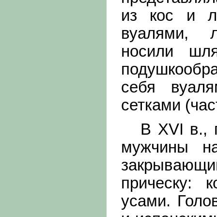
из кос и л
вуалями, 
носили шл
подушкообра
себя вуал
сетками (час
В XVI в., п
мужчины на
закрывающ
прическу: 
усами. Голо