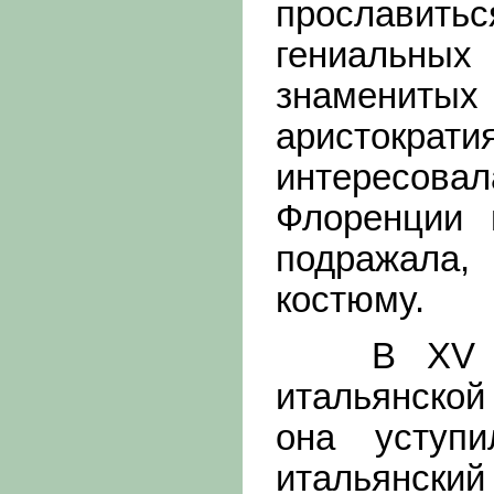
прославить
гениальны
знаменит
аристокр
интересова
Флоренции 
подражала,
костюму.
В XV в. г
итальянской
она уступ
итальянски