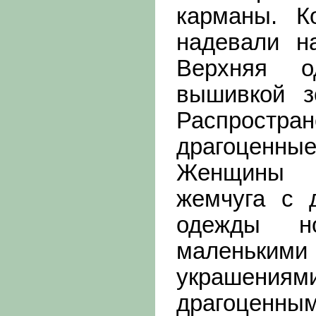
карманы. К
надевали н
Верхняя о
вышивкой з
Распрост
драгоценные
Женщины у
жемчуга с 
одежды н
маленькими
украшени
драгоценным