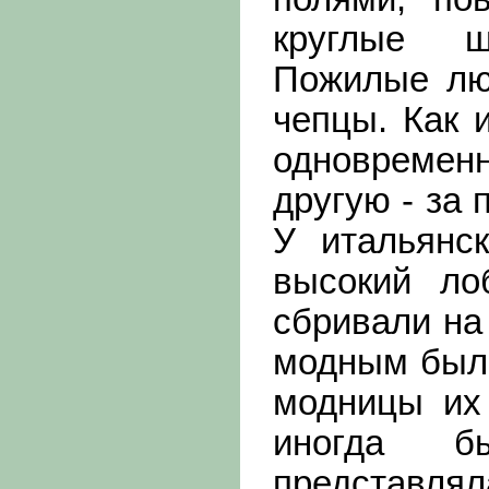
круглые ш
Пожилые лю
чепцы. Как 
одновремен
другую - за
У итальянс
высокий ло
сбривали на
модным был 
модницы их
иногда б
представлял