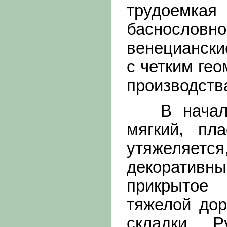
трудоемк
баснословн
венециански
с четким ге
производств
В начале 
мягкий, пл
утяжеляетс
декоративны
прикрытое
тяжелой дор
складки. 