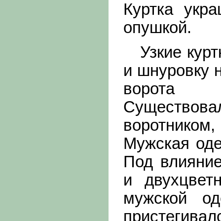
Куртка укр
опушкой.
Узкие куртк
и шнуровку н
ворота 
Существо
воротником
Мужская оде
Под влияни
и двухцвет
мужской од
пристегива