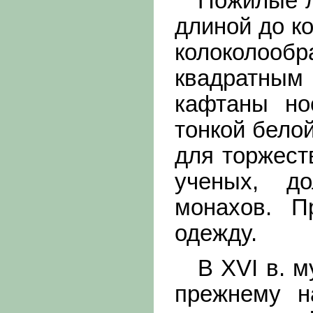
Пожилые лю
длиной до к
колоколооб
квадратным
кафтаны но
тонкой бело
для торжест
ученых, до
монахов. П
одежду.
В XVI в. му
прежнему н