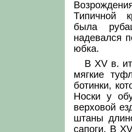
Возрождени
Типичной к
была руба
надевался п
юбка.
В XV в. ит
мягкие туф
ботинки, ко
Носки у об
верховой ез
штаны длин
сапоги. В X