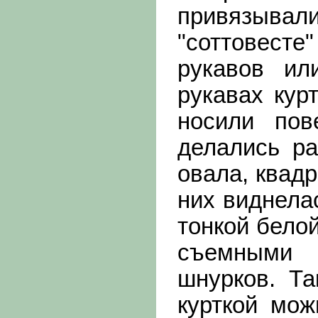
привязыва
"соттовесте"
рукавов ил
рукавах кур
носили пов
делались р
овала, квадр
них виднела
тонкой белой
съемными 
шнурков. Т
курткой мож