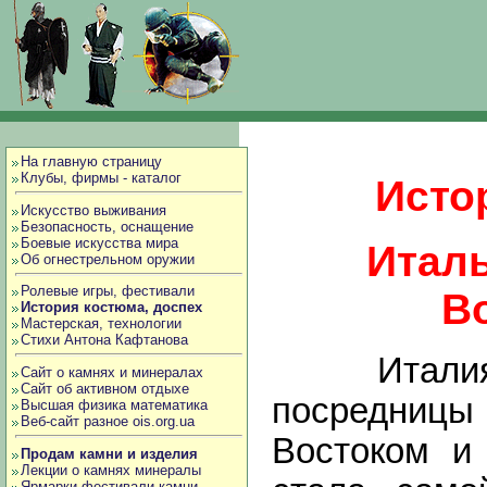
На главную страницу
Клубы, фирмы - каталог
Исто
Искусство выживания
Безопасность, оснащение
Боевые искусства мира
Итал
Об огнестрельном оружии
Ролевые игры, фестивали
В
История костюма, доспех
Мастерская, технологии
Стихи Антона Кафтанова
Италия, 
Сайт о камнях и минералах
Сайт об активном отдыхе
посредницы
Высшая физика математика
Веб-сайт разное ois.org.ua
Востоком и
Продам камни и изделия
Лекции о камнях минералы
Ярмарки фестивали камни