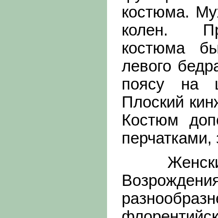
костюма. Му
колен. Пр
костюма бы
левого бедр
поясу на ц
Плоский кинж
Костюм доп
перчатками, 
Женский 
Возрожд
разнообр
флорентий