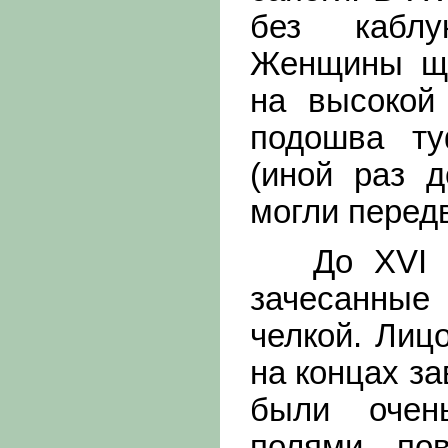
без каблу
Женщины ще
на высокой
подошва ту
(иной раз д
могли передв
До XVI в.
зачесанные
челкой. Лиц
на концах з
были очен
полями, по