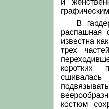
и женствен
графическим
В гардеро
распашная 
известна как
трех часте
переходив
коротких 
сшивалас
подвязыват
веерообразн
костюм сох