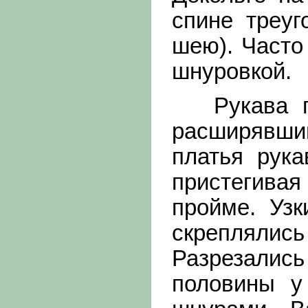
спине треуг
шею). Часто
шнуровкой.
Рукава пл
расширявшим
платья рука
пристегив
пройме. Узк
скреплялис
Разрезались
половины у