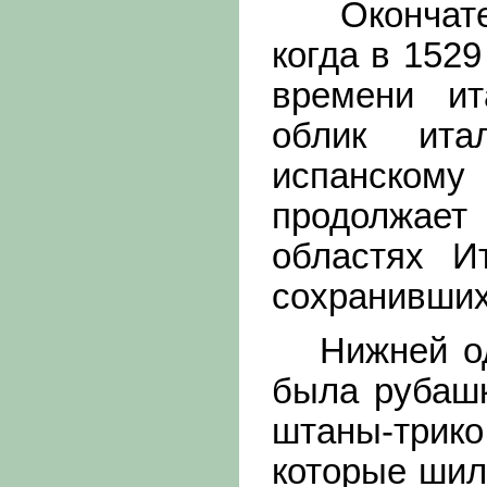
Окончатель
когда в 1529
времени ит
облик ита
испанскому 
продолжает
областях И
сохранивших
Нижней од
была рубашк
штаны-три
которые шил