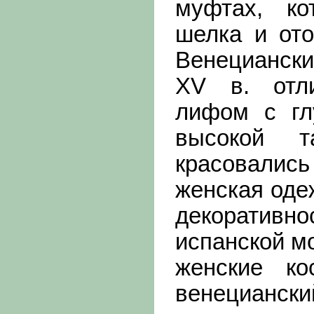
муфтах, к
шелка и ото
Венецианск
XV в. отл
лифом с гл
высокой т
красовалис
женская оде
декоратив
испанской м
женские ко
венециански