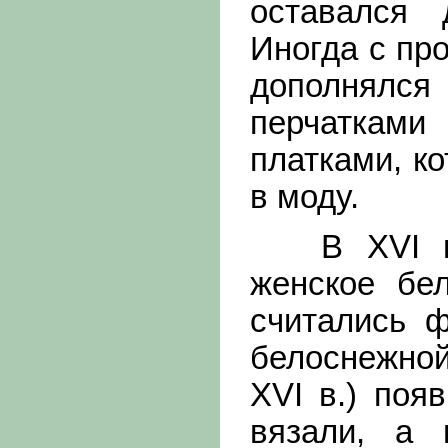
оставался 
Иногда с пр
дополнялс
перчатками
платками, к
в моду.
В XVI в. 
женское бе
считались ф
белоснежной
XVI в.) поя
вязали, а 