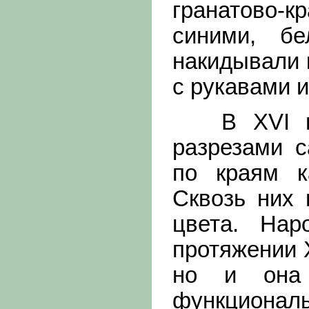
гранатово-к
синими, б
накидывали 
с рукавами и
В XVI в, 
разрезами 
по краям к
Сквозь них 
цвета. Нар
протяжении 
но и она 
функцион