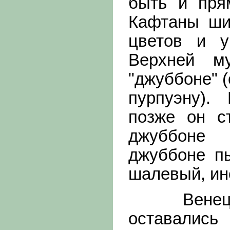
быть и пря
Кафтаны ши
цветов и у
Верхней м
"джуббоне" 
пурпуэну).
позже он с
джуббоне 
джуббоне п
шалевый, ин
Венециан
оставались