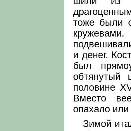
шили из т
драгоценны
тоже были 
кружевами
подвешивали
и денег. Ко
был прямоу
обтянутый 
половине XV
Вместо вее
опахало или
Зимой италь