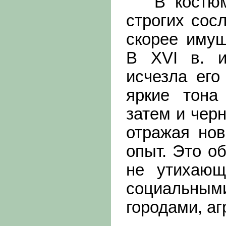
В костюме
строгих сос
скорее имущ
В XVI в. и
исчезла его
яркие тона
затем и чер
отражая нов
опыт. Это о
не утихающ
социальн
городами, аг