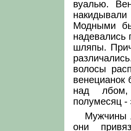
вуалью. Ве
накидывали
Модными бы
надевались 
шляпы. Прич
различали
волосы рас
венецианок 
над лбом
полумесяц -
Мужчины лю
они привя