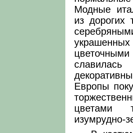
Модные ита
из дорогих 
серебрян
украшенны
цветочны
славилас
декоративны
Европы поку
торжестве
цветами т
изумрудно-з