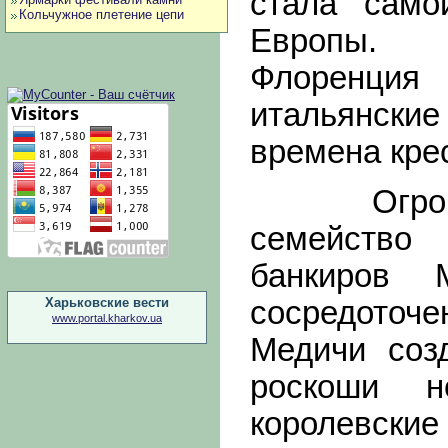
стала само
Кольчужное плетение цепи
Европы. В
Флоренц
итальянские
времена кре
Огромным
семейство
банкиров
Харьковские вести
сосредоточе
www.portal.kharkov.ua
Медичи соз
роскоши н
королевски