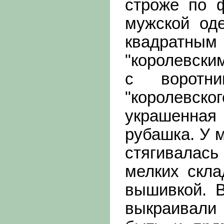
строже по 
мужской од
квадратным
"королевски
с воротни
"королев
украшенна
рубашка. У 
стягивалас
мелких скла
вышивкой. 
выкраивали