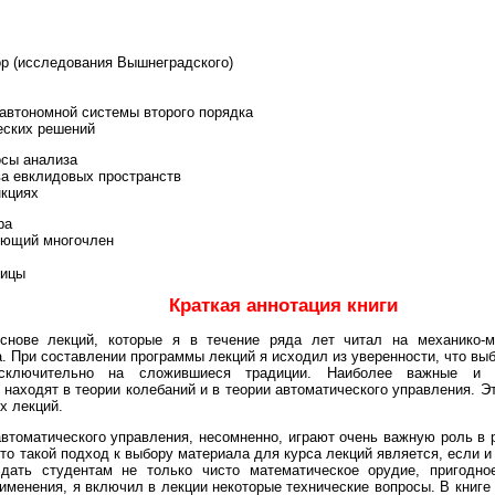
р (исследования Вышнеградского)
автономной системы второго порядка
еских решений
осы анализа
а евклидовых пространств
кциях
ра
ющий многочлен
рицы
Краткая аннотация книги
ове лекций, которые я в течение ряда лет читал на механико-ма
а. При составлении программы лекций я исходил из уверенности, что в
ключительно на сложившиеся традиции. Наиболее важные и и
аходят в теории колебаний и в теории автоматического управления. Э
х лекций.
томатического управления, несомненно, играют очень важную роль в 
что такой подход к выбору материала для курса лекций является, если 
дать студентам не только чисто математическое орудие, пригодно
менения, я включил в лекции некоторые технические вопросы. В книге о