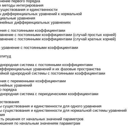
ение первого порядка
 методы интегрирования
уществования и единственности
ы дифференциальных уравнений к нормальной
иальные уравнения
инейных дифференциальных уравнениях
нения с постоянными коэффициентами
авнение с постоянными коэффициентами (случай простых корней)
авнение с постоянными коэффициентами (случай кратных корней)
 уравнение с постоянными коэффициентами
плитуд
днородная система с постоянными коэффициентами
фференциальных уравнений и их фазовые пространства
ейной однородной системы с постоянными коэффициентами
нения с переменными коэффициентами
нейных уравнений
о порядка
днородная система с периодическими коэффициентами
ествования
 существования и единственности для одного уравнения
ы существования и единственности для нормальной системы уравнений
ния
ть решения от начальных значений параметров
ешения по начальным значениям параметрам