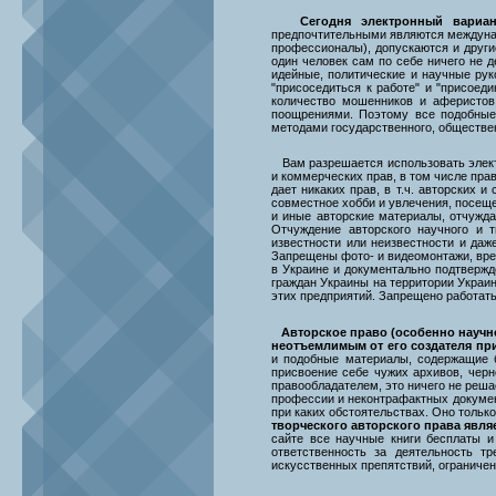
Сегодня электронный вариа
предпочтительными являются междун
профессионалы), допускаются и друг
один человек сам по себе ничего не д
идейные, политические и научные рук
"присоседиться к работе" и "присое
количество мошенников и аферистов 
поощрениями. Поэтому все подобные 
методами государственного, обществен
Вам разрешается использовать электр
и коммерческих прав, в том числе пра
дает никаких прав, в т.ч. авторских 
совместное хобби и увлечения, посеще
и иные авторские материалы, отчужда
Отчуждение авторского научного и т
известности или неизвестности и даже
Запрещены фото- и видеомонтажи, вре
в Украине и документально подтверж
граждан Украины на территории Украин
этих предприятий. Запрещено работать
Авторское право (особенно научное
неотъемлимым от его создателя пр
и подобные материалы, содержащие б
присвоение себе чужих архивов, черн
правообладателем, это ничего не решае
профессии и неконтрафактных документ
при каких обстоятельствах. Оно толь
творческого авторского права явля
сайте все научные книги бесплаты и
ответственность за деятельность т
искусственных препятствий, ограничен