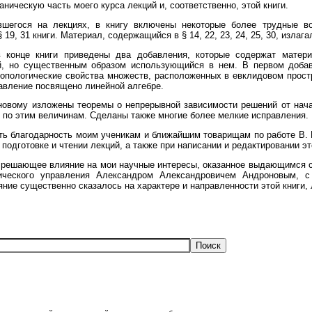
ическую часть моего курса лекций и, соответственно, этой книги.
гося на лекциях, в книгу включены некоторые более трудные воп
19, 31 книги. Материал, содержащийся в § 14, 22, 23, 24, 25, 30, излаг
онце книги приведены два добавления, которые содержат матери
, но существенным образом использующийся в нем. В первом доба
опологические свойства множеств, расположенных в евклидовом простр
авление посвящено линейной алгебре.
овому изложены теоремы о непрерывной зависимости решений от начал
по этим величинам. Сделаны также многие более мелкие исправления.
 благодарность моим ученикам и ближайшим товарищам по работе В. Г.
одготовке и чтении лекций, а также при написании и редактировании эт
решающее влияние на мои научные интересы, оказанное выдающимся со
ического управления Александром Александровичем Андроновым, с
ние существенно сказалось на характере и направленности этой книги, 