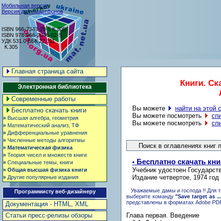
Мобильная версия
Версия для смартфонов
ISBN 966-7343-29-5 К.305
ISBN 978-966-2046-62-5
УДК 531.0 ББК 22.311
К.305
Главная страница сайта
Книги. Ск
Электронная библиотека
Л
Современные работы
Вы можете
найти на этой 
Бесплатно скачать книги
Вы можете посмотреть
сп
»
Высшая алгебра, геометрия
Вы можете посмотреть
сп
»
Математический анализ, ТФ
»
Дифференциальные уравнения
»
Численные методы алгоритмы
»
Математическая физика
»
Теория чисел и множеств книги
Бесплатно скачать кни
•
»
Специальные темы, книги
Учебник удостоен Государств
»
Общая высшая физика книги
Издание четвертое, 1974 год
»
Другие популярные издания
Уважаемые дамы и господа !! Для т
Программисту веб-дизайнеру
выберите команду
"Save target as ..
представлены в форматах Adobe PD
Документация - HTML, XML
Глава первая. Введение
Статьи пресс-релизы обзоры