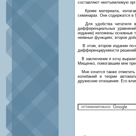
составляют неотъемлемую орган
Кроме материала, излагавше
семинарах. Они содержатся в § 
Для удобства читателя в к
дифференциальных уравнений
издании) изложены основные т
неявных функциях; второе доб
В этом, втором издании по-н
дифференцируемости решений 
В заключение я хочу выразить
Мищенко, помогавшим мне при п
Мне хочется также отметить 
колебаний и теории автомат
дружеские отношения. Его влия