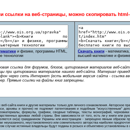
и ссылки на веб-страницы, можно скопировать html
тематике
и физике, программы HTML,
Скачать книги
- математика,
е технологии
высшей математике и физике
овая ссылка для форумов, блогов, цитирования материалов веб-сайт
цы при цитировании материалов нашего веб-сайта. Материал привед
фон через сеть Интернет (есть мобильная версия сайта - ссылка вве
ер. Прямые ссылки на файлы книг запрещены.
еб-сайта книги и другие материалы только для личного ознакомления. Авторское пра
писи, архивы и прочее) не подлежит патентованию и подобным "искусственным" до
еоматериалы, формулы, графики, сводные таблицы, тексты монографий, черновики 
арственных архивах любой страны. Вне зависимости от того, есть ли у книги или рук
 является он(а) гражданином Украины или иностранцем - запрещено явным образом п
ае неуказанного, неустановленного или сомнительного авторства наиболее предпочт
 этом случае истинные владельцы будут поданы в розыск и объективно установленны в