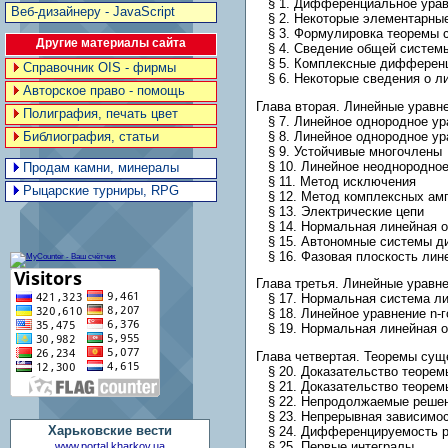
§ 1. Дифференциальное уравн
Веб-дизайнеру - JavaScript
§ 2. Некоторые элементарные
§ 3. Формулировка теоремы с
Другие материалы сайта
§ 4. Сведение общей систем
§ 5. Комплексные дифференц
Справочник OIS - фирмы
§ 6. Некоторые сведения о л
Авторское право - помощь
Глава вторая. Линейные урав
Полиграфия, печать цвет
§ 7. Линейное однородное ур
§ 8. Линейное однородное ур
Библиография, статьи
§ 9. Устойчивые многочлены
§ 10. Линейное неоднородное
Продам камни, минералы
§ 11. Метод исключения
Рыцарские турниры, RPG
§ 12. Метод комплексных ам
§ 13. Электрические цепи
§ 14. Нормальная линейная о
§ 15. Автономные системы ди
§ 16. Фазовая плоскость лин
Глава третья. Линейные урав
§ 17. Нормальная система ли
§ 18. Линейное уравнение n-г
§ 19. Нормальная линейная о
Глава четвертая. Теоремы сущ
§ 20. Доказательство теоремы
§ 21. Доказательство теорем
§ 22. Непродолжаемые реше
§ 23. Непрерывная зависимос
Харьковские вести
§ 24. Дифференцируемость р
§ 25. Первые интегралы
www.portal.kharkov.ua