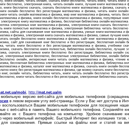
у, книги онлайн, читать онлайн, скачать книги бесплатно, читать книги, читать книги о
ниги бесплатно, электронная книга, читать онлайн книги, лучшие книги математика и
но, книги бесплатно скачать, скачать бесплатно книги математика и физика, скачать 
 книги онлайн бесплатно без регистрации математика и физика, читать книги онлай
книги читать онлайн математика и физика, мир книг математика и физика, читать бес
 математика и физика, книги онлайн бесплатно математика и физика, популярные кни
ь электронную книгу математика и физика, бесплатная библиотека онлайн математика 
иотека электронных книг математика и физика, электронные книги скачать бесплатно
ть книги полностью математика и физика, электронная библиотека читать бесплатно
изика, сайты для скачивания книг математика и физика, умные книги математика и фи
матика и физика, электронная книга скачать математика и физика, самые лучшие книг
итать онлайн бесплатно книги математика и физика, сайт книг математика и физика,
изика, сайт для скачивания книг бесплатно и без регистрации, бесплатная онлайн б
ка, читать книги бесплатно и без регистрации математика и физика, учебники ска
изика, скачать бесплатно книги полностью, библиотека онлайн бесплатно, лучшие э
ика, скачать электронные книги бесплатно без регистрации, библиотека онлайн ска
е, электронные книги бесплатно, бесплатные электронные библиотеки, онлайн библио
 бесплатно онлайн, интересные книги читать онлайн математика и физика, чтение 
изика, бесплатная библиотека электронных книг математика и физика, библиотека онла
 математика и физика, каталог книг математика и физика, скачать книги онлайн беспл
латно книги без регистрации математика и физика, где можно скачать книги бесплатно
 книг, онлайн читать, библиотека читать, книги читать онлайн бесплатно без регистр
бесплатно, книги читать бесплатно и без регистрации, электронная библиотека скачать
at.net.ua/mobi
,
http://
mat.net.ua/m
обильную версию веб-сайта для мобильных телефонов (сокращенный
рсия
в левом верхнем углу веб-страницы. Если у Вас нет доступа в Ин
е воспользоваться Вашим мобильным телефоном для посещения нашего
ные с веб-сайта в память Вашего мобильного телефона. Сохраняйте к
чивайте их с Вашего телефона на компьютер. Удобное скачивание к
 через мобильный интерфейс. Быстрый Интернет без излишних тэгов, б
 для ознакомления. Прямые ссылки на файлы книг и статей на ве