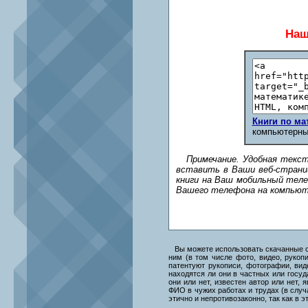
Наш
Книги по ма
компьютерны
Примечание. Удобная текст
вставить в Ваши веб-страни
книги на Ваш мобильный теле
Вашего телефона на компьют
Вы можете использовать скачанные с в
ним (в том числе фото, видео, руко
патентуют рукописи, фотографии, вид
находятся ли они в частных или госуд
они или нет, известен автор или нет,
ФИО в чужих работах и трудах (в случ
этично и непротивозаконно, так как в