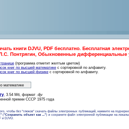
ачать книги DJVU, PDF бесплатно. Бесплатная элект
.С. Понтрягин, Обыкновенные дифференциальные 
странице
(программа отметит желтым цветом)
исок книг по высшей математике
с сортировкой по алфавиту.
исок книг по высшей физике
с сортировкой по алфавиту.
гу
, 3.54 Мб, формат .djv
енной премии СССР 1975 года
ого, чтобы без "глюков" скачать файлы электронных публикаций, нажмите на подчер
."
(
"Сохранить объект как ..."
) и сохраните файл электронной публикации на локал
F и DJVU.