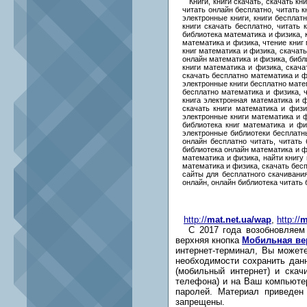
Книги, книги скачать, скачать книг
читать онлайн бесплатно, читать к
электронные книги, книги бесплат
книги скачать бесплатно, читать
библиотека математика и физика, 
математика и физика, чтение книг
книг математика и физика, скачат
онлайн математика и физика, библ
книги математика и физика, скача
скачать бесплатно математика и ф
электронные книги бесплатно мате
бесплатно математика и физика, ч
книга электронная математика и ф
скачать книги математика и физи
электронные книги математика и ф
библиотека книг математика и физ
электронные библиотеки бесплатны
онлайн бесплатно читать, читать
библиотека онлайн математика и ф
математика и физика, найти книгу
математика и физика, скачать бесп
сайты для бесплатного скачивания
онлайн, онлайн библиотека читать 
http://
mat.net.ua/wap
,
http://
m
С 2017 года возобновляем м
верхняя кнопка
Мобильная ве
интернет-терминал, Вы может
необходимости сохранить дан
(мобильный интернет) и ска
телефона) и на Ваш компьютер
паролей. Материал приведен
запрещены.