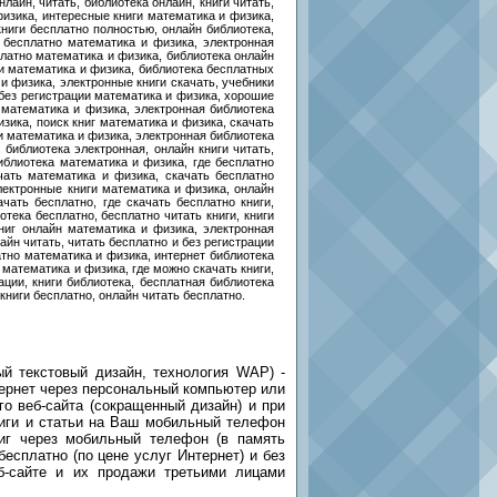
нлайн, читать, библиотека онлайн, книги читать,
 физика, интересные книги математика и физика,
книги бесплатно полностью, онлайн библиотека,
н бесплатно математика и физика, электронная
платно математика и физика, библиотека онлайн
ги математика и физика, библиотека бесплатных
и физика, электронные книги скачать, учебники
 без регистрации математика и физика, хорошие
 математика и физика, электронная библиотека
зика, поиск книг математика и физика, скачать
и математика и физика, электронная библиотека
 библиотека электронная, онлайн книги читать,
иблиотека математика и физика, где бесплатно
чать математика и физика, скачать бесплатно
лектронные книги математика и физика, онлайн
чать бесплатно, где скачать бесплатно книги,
тека бесплатно, бесплатно читать книги, книги
книг онлайн математика и физика, электронная
йн читать, читать бесплатно и без регистрации
атно математика и физика, интернет библиотека
 математика и физика, где можно скачать книги,
ации, книги библиотека, бесплатная библиотека
 книги бесплатно, онлайн читать бесплатно.
 текстовый дизайн, технология WAP) -
тернет через персональный компьютер или
 веб-сайта (сокращенный дизайн) и при
ниги и статьи на Ваш мобильный телефон
ниг через мобильный телефон (в память
есплатно (по цене услуг Интернет) и без
б-сайте и их продажи третьими лицами