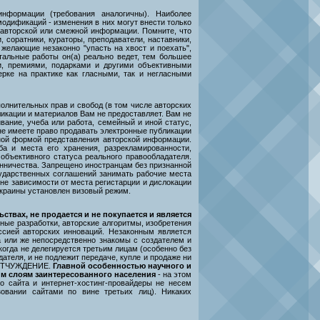
нформации (требования аналогичны). Наиболее
одификаций - изменения в них могут внести только
авторской или смежной информации. Помните, что
, соратники, кураторы, преподаватели, наставники,
 желающие незаконно "упасть на хвост и поехать",
тальные работы он(а) реально ведет, тем большее
и, премиями, подарками и другими объективными
рке на практике как гласными, так и негласными
лнительных прав и свобод (в том числе авторских
ликации и материалов Вам не предоставляет. Вам не
вание, учеба или работа, семейный и иной статус,
 не имеете право продавать электронные публикации
иной формой представления авторской информации.
ба и места его хранения, разрекламированности,
 объективного статуса реального правообладателя.
енничества. Запрещено иностранцам без признанной
ударственных соглашений занимать рабочие места
не зависимости от места регистарции и дислокации
Украины установлен визовый режим.
ствах, не продается и не покупается и является
ные разработки, авторские алгоритмы, изобретения
сией авторских инноваций. Незаконным является
а или же непосредственно знакомы с создателем и
когда не делегируется третьим лицам (особенно без
ателя, и не подлежит передаче, купле и продаже ни
А ОТЧУЖДЕНИЕ.
Главной особенностью научного и
им слоям заинтересованного населения
- на этом
го сайта и интернет-хостинг-провайдеры не несем
зовании сайтами по вине третьих лиц). Никаких