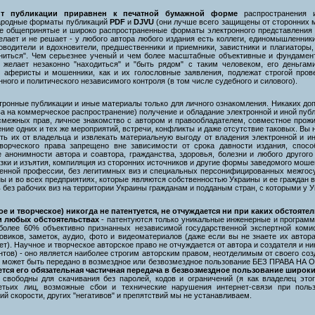
нт публикации приравнен к печатной бумажной форме
распространения и
ародные форматы публикаций
PDF
и
DJVU
(они лучше всего защищены от сторонних м
ие общепринятые и широко распространенные форматы электронного представления 
елает и не решает - у любого автора любого издания есть коллеги, единомышленники
оводители и вдохновители, предшественники и приемники, завистники и плагиаторы,
диниться". Чем серьезнее ученый и чем более масштабные объективные и фундамен
желает незаконно "находиться" и "быть рядом" с таким человеком, его деньгам
аферисты и мошенники, как и их голословные заявления, подлежат строгой прове
ного и политического независимого контроля (в том числе судебного и силового).
онные публикации и иные материалы только для личного ознакомления. Никаких допо
ва на коммерческое распространение) получение и обладание электронной и иной пуб
и смежных прав, личное знакомство с автором и правообладателем, совместное прожи
ние одних и тех же мероприятий, встречи, конфликты и даже отсутствие таковых. Вы
ть их от владельца и извлекать материальную выгоду от владения электронной и 
ворческого права запрещено вне зависимости от срока давности издания, спосо
 анонимности автора и соавтора, гражданства, здоровья, болезни и любого другого
зки и изъятия, компиляция из сторонних источников и другие формы заведомого мош
денной профессии, без легитимных виз и специальных персонифицированных межгос
ы и во всех предприятиях, которые являются собственностью Украины и ее граждан в
 без рабочих виз на территории Украины гражданам и подданым стран, с которыми у 
 и творческое) никогда не патентуется, не отчуждается ни при каких обстоятель
и любых обстоятельствах
- патентуются только уникальные инженерные и программ
олее 60% объективно признанных независимой государственной экспертной комис
овиков, заметок, аудио, фото и видеоматериалов (даже если вы не знаете их автор
т). Научное и творческое авторское право не отчуждается от автора и создателя и ни
ов) - оно является наиболее строгим авторским правом, неотделимым от своего созд
ко может быть передано в возмездное или безвозмездное пользование БЕЗ ПРАВА Н
ется его обязательная частичная передача в безвозмездное пользование широк
 свободны для скачивания без паролей, кодов и ограничений (я как владелец это
ретьих лиц, возможные сбои и технические нарушения интернет-связи при поль
ий скорости, других "негативов" и препятствий мы не устанавливаем.