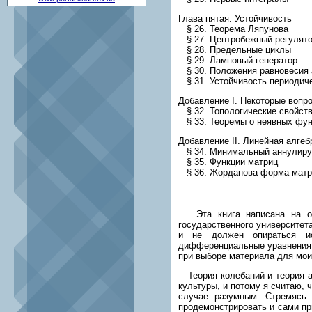
Глава пятая. Устойчивость
§ 26. Теорема Ляпунова
§ 27. Центробежный регулято
§ 28. Предельные циклы
§ 29. Ламповый генератор
§ 30. Положения равновесия 
§ 31. Устойчивость периодич
Добавление I. Некоторые вопр
§ 32. Топологические свойств
§ 33. Теоремы о неявных фун
Добавление II. Линейная алгеб
§ 34. Минимальный аннулиру
§ 35. Функции матриц
§ 36. Жорданова форма мат
Эта книга написана на осн
государственного университет
и не должен опираться ис
дифференциальные уравнения н
при выборе материала для мои
Теория колебаний и теория ав
культуры, и потому я считаю, 
случае разумным. Стремясь 
продемонстрировать и сами при