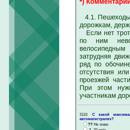
*) Комментарий
4.1. Пешеходы 
дорожкам, держ
Если нет троту
по ним нево
велосипедным
затрудняя движ
ряд по обочин
отсутствия ил
проезжей част
При этом нуж
участникам дор
3110.
С какой максима
автомагистралях?
??
Не знаю.
1.
70 км/ч