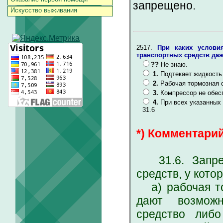
запрещено.
Искусство выживания
2517.
При каких услови
транспортных средств даж
??
Не знаю.
1.
Подтекает жидкость
2.
Рабочая тормозная 
3.
Компрессор не обес
4.
При всех указанных
31.6
*) Комментарий
31.6. Запрещ
средств, у кото
а) рабочая то
дают возможн
средство либ