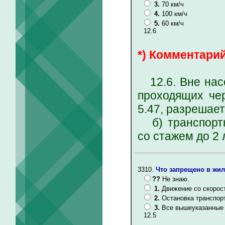
3.
70 км/ч
4.
100 км/ч
5.
60 км/ч
12.6
*) Комментарий
12.6. Вне насе
проходящих че
5.47, разрешае
б) транспортн
со стажем до 2 л
3310.
Что запрещено в жил
??
Не знаю.
1.
Движение со скорост
2.
Остановка транспор
3.
Все вышеуказанные 
12.5