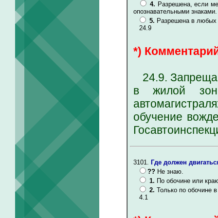
4.
Разрешена, если ме
опознавательными знаками.
5.
Разрешена в любых 
24.9
*) Комментарий
24.9. Запрещае
в жилой зон
автомагистрал
обучение вожде
Госавтоинспекц
3101.
Где должен двигатьс
??
Не знаю.
1.
По обочине или кра
2.
Только по обочине 
4.1