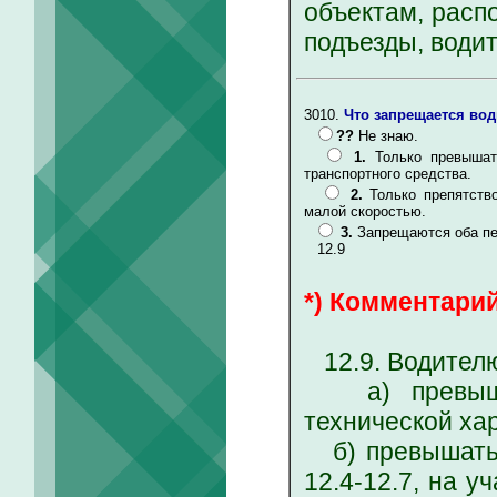
объектам, расп
подъезды, води
3010.
Что запрещается во
??
Не знаю.
1.
Только превышат
транспортного средства.
2.
Только препятств
малой скоростью.
3.
Запрещаются оба пе
12.9
*) Комментарий
12.9. Водителю
а) превышать
технической ха
б) превышать 
12.4-12.7, на у