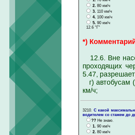
2.
80 км/ч
3.
110 км/ч
4.
100 км/ч
5.
90 км/ч
12.6 "Г"
*) Комментарий
12.6. Вне насе
проходящих че
5.47, разрешае
г) автобусам (
км/ч;
3210.
С какой максимальн
водителем со стажем до д
??
Не знаю.
1.
90 км/ч
2.
80 км/ч