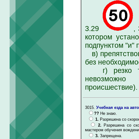
3.29
,
котором устано
подпунктом "и" 
в) препятствов
без необходимо
г) резко тор
невозможно 
происшествие).
3015.
Учебная езда на авт
??
Не знаю.
1.
Разрешена со скорос
2.
Разрешена со ск
мастером обучения вожден
3.
Запрещена.