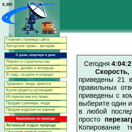
К.305
Главная страница сайта
Авторское право - авторам
О доме, квартире и даче
Ремонт и строительство
Сегодня
4:04:2
Шторы, дизайн и интерьер
Скорость
В саду, на даче и огороде
приведены 21 в
Здоровье, мода, красота
правильных отв
Кухня рецепты кулинария
приведены с ко
Исторические костюмы
выберите один и
Продам сувениры, мода
Продам изделия из камней
в любой послед
просто
перезаг
Выживание на природе
Активный отдых природа
Копирование т
Оказание первой помощи