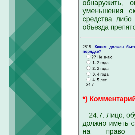
обнаружить, 
уменьшения ск
средства либо 
объезда препятс
2815.
Каким должен быт
порядке?
??
Не знаю.
1.
2 года
2.
3 года
3.
4 года
4.
5 лет
24.7
*) Комментарий
24.7. Лицо, об
должно иметь с
на право у