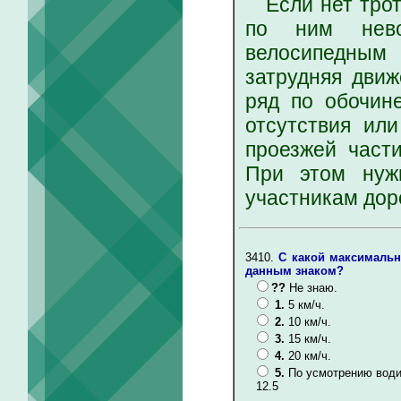
Если нет троту
по ним нево
велосипедным
затрудняя движ
ряд по обочин
отсутствия ил
проезжей част
При этом нуж
участникам дор
3410.
С какой максимальн
данным знаком?
??
Не знаю.
1.
5 км/ч.
2.
10 км/ч.
3.
15 км/ч.
4.
20 км/ч.
5.
По усмотрению води
12.5