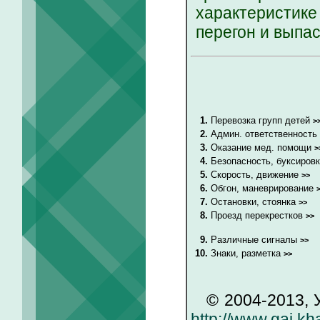
характеристик
перегон и выпас
1.
Перевозка групп детей
>
2.
Админ. ответственность
3.
Оказание мед. помощи
>
4.
Безопасность, буксиров
5.
Скорость, движение
>>
6.
Обгон, маневрирование
7.
Остановки, стоянка
>>
8.
Проезд перекрестков
>>
9.
Различные сигналы
>>
10.
Знаки, разметка
>>
© 2004-2013, У
http://www.gai.kh