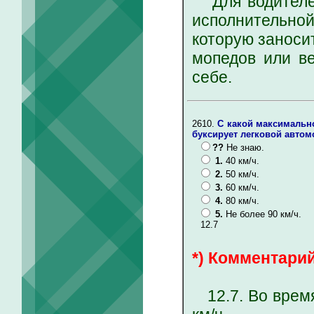
Для водителей
исполнительной
которую заноси
мопедов или в
себе.
2610.
С какой максимальн
буксирует легковой авто
??
Не знаю.
1.
40 км/ч.
2.
50 км/ч.
3.
60 км/ч.
4.
80 км/ч.
5.
Не более 90 км/ч.
12.7
*) Комментарий
12.7. Во время