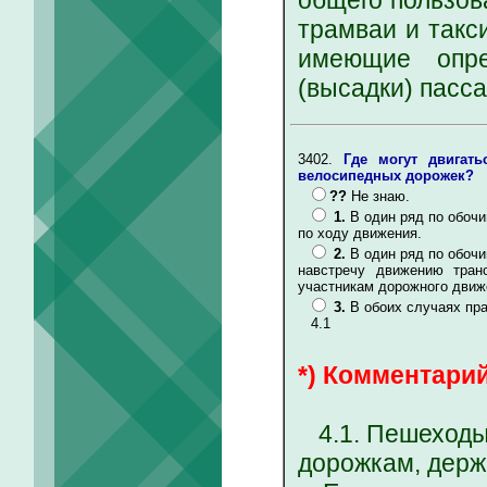
трамваи и такс
имеющие опре
(высадки) пасс
3402.
Где могут двигат
велосипедных дорожек?
??
Не знаю.
1.
В один ряд по обочи
по ходу движения.
2.
В один ряд по обочи
навстречу движению тран
участникам дорожного движ
3.
В обоих случаях пр
4.1
*) Комментарий
4.1. Пешеходы 
дорожкам, держ