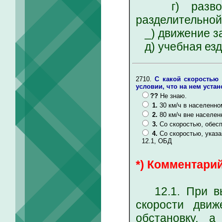
г) разворот
разделительной
_) движение з
д) учебная езд
2710.
С какой скоростью 
условии, что на нем уст
??
Не знаю.
1.
30 км/ч в населенно
2.
80 км/ч вне населен
3.
Со скоростью, обес
4.
Со скоростью, указан
12.1, ОБД
*) Комментарий
12.1. При выб
скорости движ
обстановку, а