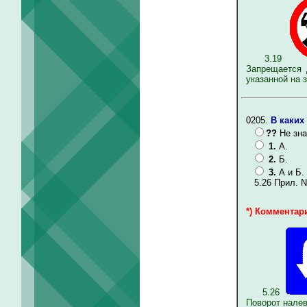
3.19
Запрещается 
указанной на з
0205.
В каких
??
Не зна
1.
А.
2.
Б.
3.
А и Б.
5.26 Прил. N
*) Комментари
5.26
Поворот налев