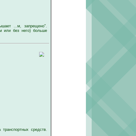
шает ...м, запрещено".
м или без него) больше
 транспортных средств.