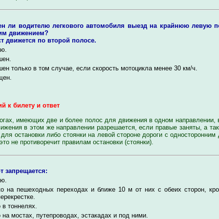
ен ли водителю легкового автомобиля выезд на крайнюю левую по
им движением?
 движется по второй полосе.
ю.
шен.
ен только в том случае, если скорость мотоцикла менее 30 км/ч.
щен.
й к билету и ответ
огах, имеющих две и более полос для движения в одном направлении,
ижения в этом же направлении разрешается, если правые заняты, а так
 для остановки либо стоянки на левой стороне дороги с односторонним
 это не противоречит правилам остановки (стоянки).
т запрещается:
ю.
ко на пешеходных переходах и ближе 10 м от них с обеих сторон, кр
перекрестке.
 в тоннелях.
 на мостах, путепроводах, эстакадах и под ними.