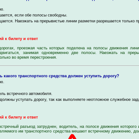
ю.
ается, если обе полосы свободны.
ается. Наезжать на прерывистые линии разметки разрешается только п
й к билету и ответ
рогах, проезжая часть которых поделена на полосы движения лини
двигаться, занимая одновременно две полосы. Наезжать на преры
олько во время перестроения.
ь какого транспортного средства должен уступить дорогу?
ю.
ль встречного автомобиля.
должны уступать дорогу, так как выполняете неотложное служебное зад
й к билету и ответ
тречный разъезд затруднен, водитель, на полосе движения которого 
вляемого им транспортного средства мешают встречному движению, дол