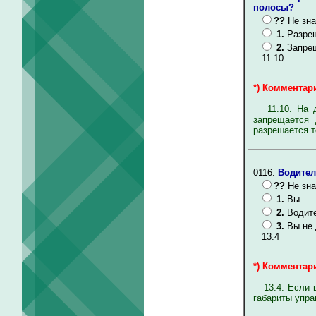
полосы?
??
Не зна
1.
Разреш
2.
Запрещ
11.10
*) Комментари
11.10. На до
запрещается 
разрешается т
0116.
Водител
??
Не зна
1.
Вы.
2.
Водите
3.
Вы не 
13.4
*) Комментари
13.4. Если вс
габариты упра