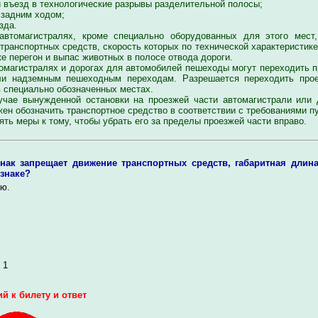
 въезд в технологические разрывы разделительной полосы;
задним ходом;
зда.
омагистралях, кроме специально оборудованных для этого мест,
транспортных средств, скорость которых по технической характеристик
кже перегон и выпас животных в полосе отвода дороги.
магистралях и дорогах для автомобилей пешеходы могут переходить п
и надземным пешеходным переходам. Разрешается переходить прое
 специально обозначенных местах.
ае вынужденной остановки на проезжей части автомагистрали или 
ен обозначить транспортное средство в соответствии с требованиями пу
ять меры к тому, чтобы убрать его за пределы проезжей части вправо.
знак запрещает движение транспортных средств, габаритная длин
 знаке?
ю.
 1
й к билету и ответ