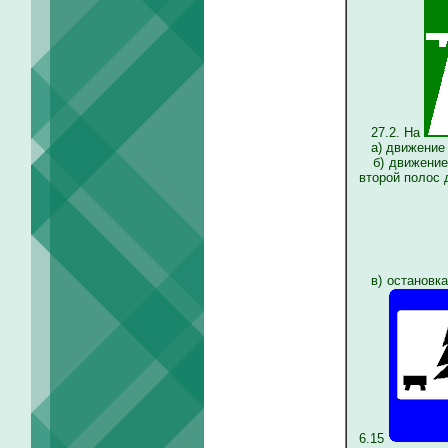
27.2. На
а) движение 
б) движение 
второй полос 
в) остановка
6.15