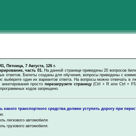
:41, Пятница, 7 Августа, 126 г.
врирование, часть 01.
На данной странице приведены 20 вопросов биле
ых ответов. Билеты созданы для обучения, вопросы приведены с комме
ос выберите один их вариантов ответа. На вопросы можно отвечать в 
о анкетирования просто
перезагрузите страницу
(Ctrl + R или Ctrl + F
 программных кодов запрещено.
ь какого транспортного средства должен уступить дорогу при пере
ю.
ль легкового автомобиля.
ль грузового автомобиля.