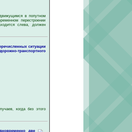
движущимся в попутном
ременном перестроении
аходится слева, должен
перечисленных ситуации
орожно-транспортного
учаев, когда без этого
одновременно две