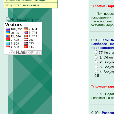
Искусство выживания
*) Комментари
При перестро
направлении 
транспортных
уступить доро
0108.
Если Вы
наиболее це
происшестви
??
Не зна
1.
Обгон 
2.
Водите
3.
Водите
4.
Водите
9.5
*) Комментари
9.5. Подават
невозможно пр
0109.
Разреш