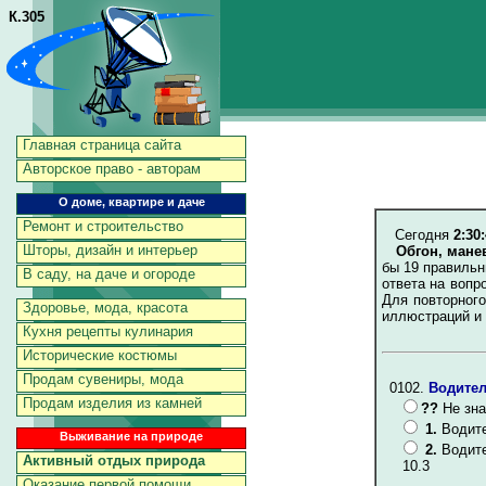
К.305
Главная страница сайта
Авторское право - авторам
О доме, квартире и даче
Ремонт и строительство
Сегодня
2:30
Шторы, дизайн и интерьер
Обгон, мане
бы 19 правильн
В саду, на даче и огороде
ответа на вопр
Для повторног
Здоровье, мода, красота
иллюстраций и
Кухня рецепты кулинария
Исторические костюмы
Продам сувениры, мода
0102.
Водител
Продам изделия из камней
??
Не зна
1.
Водите
Выживание на природе
2.
Водите
Активный отдых природа
10.3
Оказание первой помощи