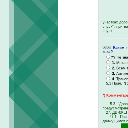
участках доро
спуск", при н
спуск.
0203.
Каким т
знак?
??
Не зна
1.
Механ
2.
Всем 
3.
Автомо
4.
Трансп
5.3 Прил. N 
*) Комментари
5.3 "Дорога 
предусмотренн
27. ДВИЖЕН
27.1. При вы
движущимся п