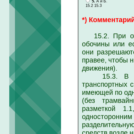
5.
А и Б.
15.2 15.3
*) Комментарий
15.2. При отс
обочины или е
они разрешаютс
правее, чтобы 
движения).
15.3. В нас
транспортных с
имеющей по одн
(без трамвай
разметкой 1.
односторонним
разделительну
средств возле 