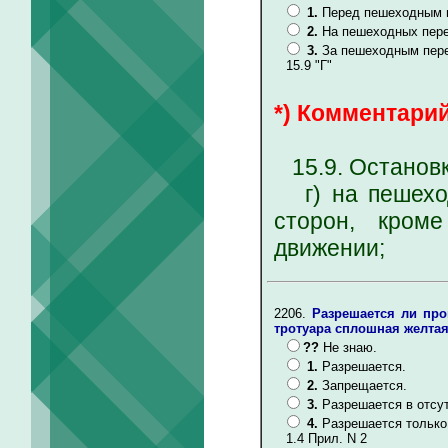
1.
Перед пешеходным п
2.
На пешеходных перех
3.
За пешеходным пере
15.9 "Г"
*) Комментарий
15.9. Остановк
г) на пешеход
сторон, кром
движении;
2206.
Разрешается ли про
тротуара сплошная желтая
??
Не знаю.
1.
Разрешается.
2.
Запрещается.
3.
Разрешается в отсу
4.
Разрешается только
1.4 Прил. N 2