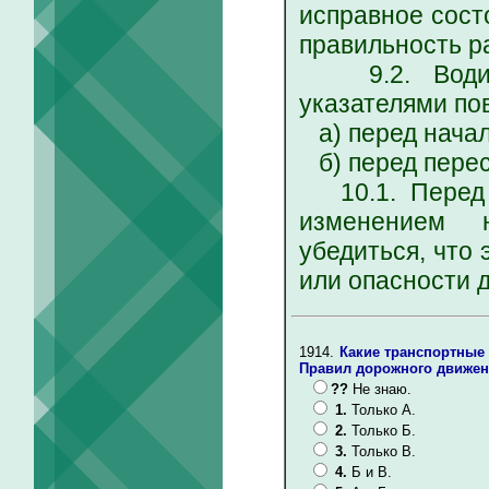
исправное сост
правильность р
9.2. Водите
указателями по
а) перед начал
б) перед перес
10.1. Перед 
изменением 
убедиться, что 
или опасности 
1914.
Какие транспортные
Правил дорожного движе
??
Не знаю.
1.
Только А.
2.
Только Б.
3.
Только В.
4.
Б и В.