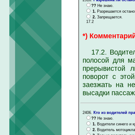
??
Не знаю.
1.
Разрешается остано
2.
Запрещается.
17.2
*) Комментарий
17.2. Водитель
полосой для м
прерывистой л
поворот с это
заезжать на н
высадки пассажи
2406.
Кто из водителей пр
??
Не знаю.
1.
Водители синего и к
2.
Водитель мотоцикла