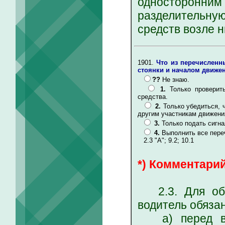
односторонним
разделительну
средств возле 
1901.
Что из перечисленн
стоянки и началом движе
??
Не знаю.
1.
Только проверит
средства.
2.
Только убедиться, 
другим участникам движени
3.
Только подать сигн
4.
Выполнить все пере
2.3 "А"; 9.2; 10.1
*) Комментарий
2.3. Для обес
водитель обязан
а) перед вые