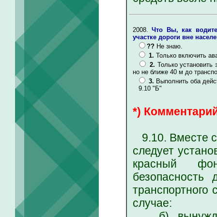
2008.
Что Вы, как водит
участке дороги вне насел
??
Не знаю.
1.
Только включить ав
2.
Только установить 
но не ближе 40 м до трансп
3.
Выполнить оба дейс
9.10 "Б"
*) Комментарий
9.10. Вместе с
следует устано
красный фон
безопасность 
транспортного с
случае:
б) вынужденн