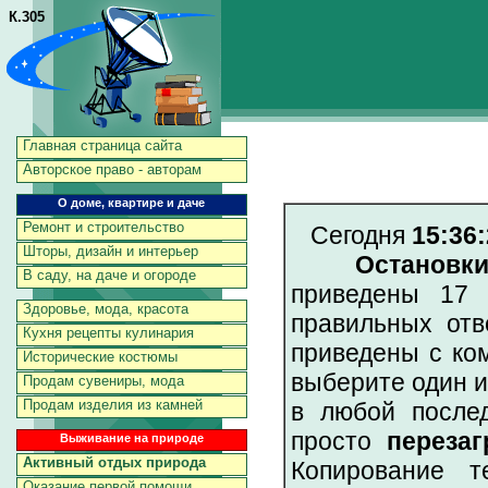
К.305
Главная страница сайта
Авторское право - авторам
О доме, квартире и даче
Ремонт и строительство
Сегодня
15:36:
Шторы, дизайн и интерьер
Остановк
В саду, на даче и огороде
приведены 17 
Здоровье, мода, красота
правильных отв
Кухня рецепты кулинария
приведены с ко
Исторические костюмы
выберите один и
Продам сувениры, мода
Продам изделия из камней
в любой послед
просто
перезаг
Выживание на природе
Активный отдых природа
Копирование т
Оказание первой помощи