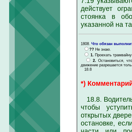
7.19 указывают
действует огр
стоянка в обо
указанной на таб
1808.
Что обязан выполни
??
Не знаю.
1.
Проехать трамвайну
2.
Остановиться, чт
движение разрешается тольк
18.8
*) Комментарий
18.8. Водитель
чтобы уступи
открытых дверей
остановке, есл
части или по