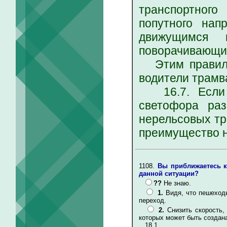
транспортного
попутного нап
движущимся 
поворачивающи
Этим правилом
водители трамв
16.7. Если с
светофора ра
нерельсовых тр
преимущество н
1108.
Вы приближаетесь к
данной ситуации?
??
Не знаю.
1.
Видя, что пешеход
переход.
2.
Снизить скорость,
которых может быть создана
18.1