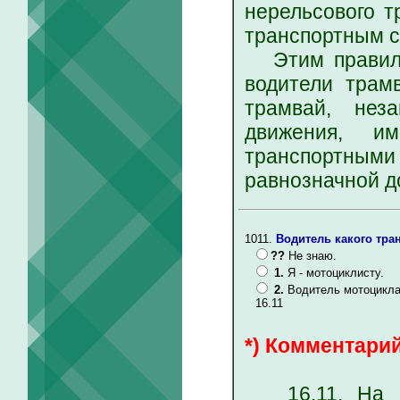
нерельсового т
транспортным с
Этим правилом
водители трам
трамвай, нез
движения, и
транспортным
равнозначной д
1011.
Водитель какого тра
??
Не знаю.
1.
Я - мотоциклисту.
2.
Водитель мотоцикла
16.11
*) Комментарий
16.11. На пе