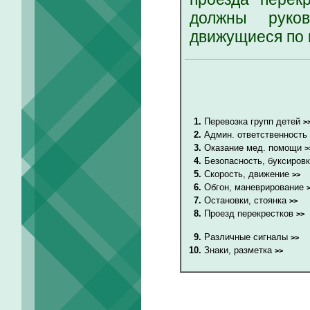
должны руков
движущиеся по 
1.
Перевозка групп детей
>
2.
Админ. ответственность
3.
Оказание мед. помощи
>
4.
Безопасность, буксиров
5.
Скорость, движение
>>
6.
Обгон, маневрирование
7.
Остановки, стоянка
>>
8.
Проезд перекрестков
>>
9.
Различные сигналы
>>
10.
Знаки, разметка
>>