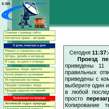
К.305
Главная страница сайта
Авторское право - авторам
О доме, квартире и даче
Ремонт и строительство
Сегодня
11:37:
Шторы, дизайн и интерьер
Проезд пе
В саду, на даче и огороде
приведены 11 
Здоровье, мода, красота
правильных отв
Кухня рецепты кулинария
приведены с ко
Исторические костюмы
выберите один и
Продам сувениры, мода
Продам изделия из камней
в любой послед
просто
перезаг
Выживание на природе
Активный отдых природа
Копирование т
Оказание первой помощи