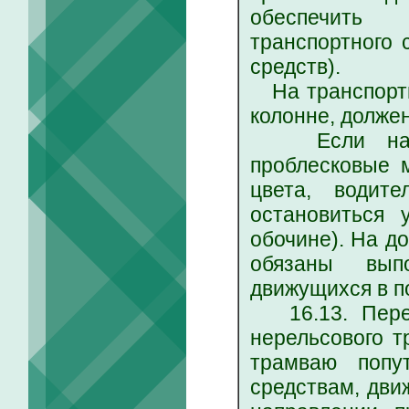
обеспечить 
транспортного 
средств).
На транспортн
колонне, долже
Если на так
проблесковые м
цвета, водит
остановиться 
обочине). На д
обязаны выпо
движущихся в п
16.13. Перед
нерельсового т
трамваю попу
средствам, дви