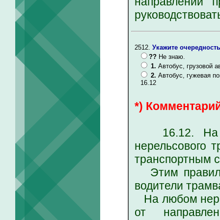
направлении 
руководствоват
2512.
Укажите очередность
??
Не знаю.
1.
Автобус, грузовой а
2.
Автобус, гужевая по
16.12
*) Комментарий
16.12. На пе
нерельсового т
транспортным с
Этим правилом
водители трамв
На любом нере
от направле