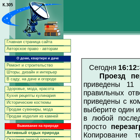
К.305
Главная страница сайта
Авторское право - авторам
О доме, квартире и даче
Ремонт и строительство
Сегодня
16:12:
Шторы, дизайн и интерьер
Проезд пе
В саду, на даче и огороде
приведены 11 
Здоровье, мода, красота
правильных отв
Кухня рецепты кулинария
приведены с ко
Исторические костюмы
выберите один и
Продам сувениры, мода
Продам изделия из камней
в любой послед
просто
перезаг
Выживание на природе
Активный отдых природа
Копирование т
Оказание первой помощи