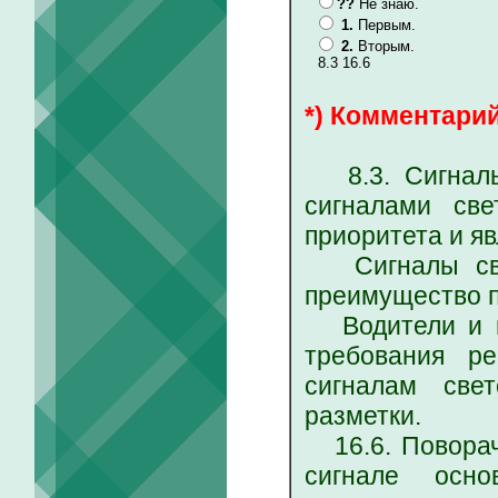
??
Не знаю.
1.
Первым.
2.
Вторым.
8.3 16.6
*) Комментарий
8.3. Сигналы
сигналами св
приоритета и я
Сигналы свет
преимущество п
Водители и п
требования ре
сигналам све
разметки.
16.6. Поворач
сигнале осно