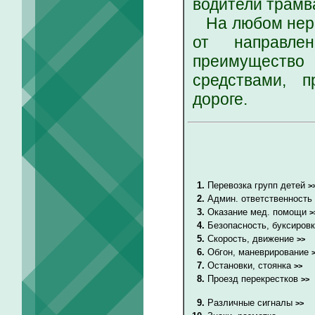
водители трамв
На любом нере
от направле
преимуществ
средствами, 
дороге.
1.
Перевозка групп детей
>
2.
Админ. ответственность
3.
Оказание мед. помощи
>
4.
Безопасность, буксиров
5.
Скорость, движение
>>
6.
Обгон, маневрирование
7.
Остановки, стоянка
>>
8.
Проезд перекрестков
>>
9.
Различные сигналы
>>