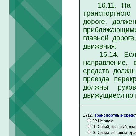
16.11. На пе
транспортного
дороге, долже
приближающимс
главной дороге
движения.
16.14. Если 
направление, 
средств должн
проезда перек
должны руков
движущиеся по 
2712.
Транспортные средст
??
Не знаю.
1.
Синий, красный, зел
2.
Синий, зеленый, кра