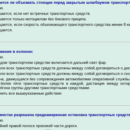
ется ли объезжать стоящие перед закрытым шлагбаумом транспорт
ю.
ается, если нет встречных транспортных средств.
ается только мотоциклам без бокового прицепа.
ается, если скорость объезжающего транспортного средства менее 8 км
щается.
жении в колонне:
ю.
дом транспортном средстве включается дальний свет фар.
ли всех транспортных средств должны между собой договориться о дис
ли всех транспортных средств должны между собой договориться о ско
на, движущаяся без сопровождения автомобилями оперативной службы
 более пяти транспортных средств в каждой, дистанция между кото
бгона группы другими транспортными средствами.
нить все вышеуказанные действия.
 местах разрешена преднамеренная остановка транспортных средст
ю.
йней правой полосе проезжей части дороги.