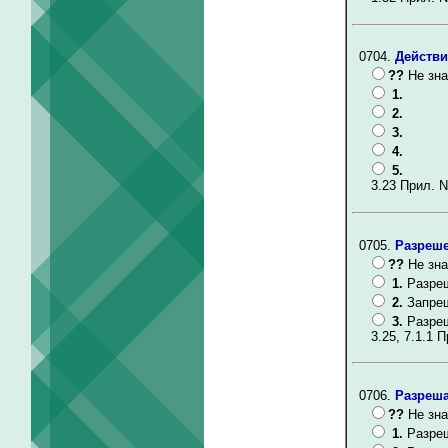
0704.
Действи
??
Не зна
1.
2.
3.
4.
5.
3.23 Прил. N
0705.
Разреше
??
Не зна
1.
Разре
2.
Запре
3.
Разреш
3.25, 7.1.1 П
0706.
Разреша
??
Не зна
1.
Разреш