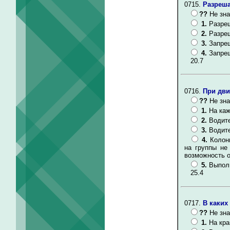
0715.
Разреша
??
Не зна
1.
Разреш
2.
Разреш
3.
Запрещ
4.
Запре
20.7
0716.
При дви
??
Не зна
1.
На каж
2.
Водите
3.
Водите
4.
Колон
на группы не
возможность о
5.
Выпол
25.4
0717.
В каких
??
Не зна
1.
На кра