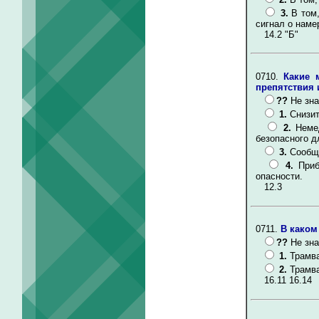
3.
В том
сигнал о наме
14.2 "Б"
0710.
Какие 
препятствия 
??
Не зна
1.
Снизит
2.
Неме
безопасного д
3.
Сообщ
4.
Приб
опасности.
12.3
0711.
В каком
??
Не зна
1.
Трамва
2.
Трамва
16.11 16.14