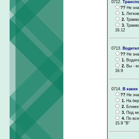
0712.
Транспо
??
Не зна
1.
Легков
2.
Трамва
3.
Трамва
16.12
0713.
Водител
??
Не зна
1.
Водите
2.
Вы - в
16.9
0714.
В каких
??
Не зна
1.
На бер
2.
Ближе 
3.
Под мо
4.
По все
15.9 "В"