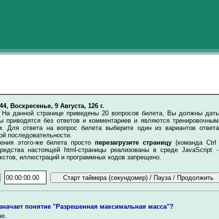
:44, Воскресенье, 9 Августа, 126 г.
.
На данной странице приведены 20 вопросов билета, Вы должны дать
ты приводятся без ответов и комментариев и являются тренировочным
. Для ответа на вопрос билета выберите один из вариантов ответ
ой последовательности.
ия этого-же билета просто
перезагрузите страницу
(команда Ctrl
редства настоящей html-страницы реализованы в среде JavaScript -
кстов, иллюстраций и программных кодов запрещено.
значает понятие "Разрешенная максимальная масса"?
ю.