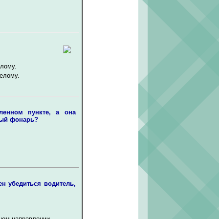
лому.
елому.
ленном пункте, а она
ный фонарь?
ен убедиться водитель,
ном направлении.