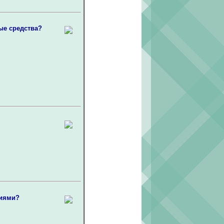
ые средства?
ниями?