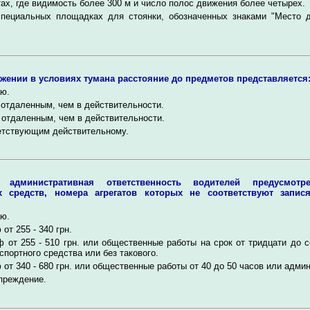
ах, где видимость более 300 м и число полос движения более четырех.
пециальных площадках для стоянки, обозначенных знаками "Место д
жении в условиях тумана расстояние до предметов представляется
ю.
отдаленным, чем в действительности.
отдаленным, чем в действительности.
етствующим действительному.
я административная ответственность водителей предусмотр
х средств, номера агрегатов которых не соответствуют запис
ю.
от 255 - 340 грн.
 от 255 - 510 грн. или общественные работы на срок от тридцати до с
спортного средства или без такового.
от 340 - 680 грн. или общественные работы от 40 до 50 часов или админа
преждение.