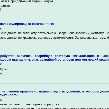
ается при движении задним ходом.
щается.
2
гнал регулировщика означает, что:
ю.
ено движение зеленому автомобилю. Запрещено красному, желтому, бе
ено движение красному, зеленому автомобилям. Запрещено желтому, б
требуется включить аварийную световую сигнализацию в насе
надо ли выставлять знак аварийной остановки или мигающий крас
ю.
одимо.
о.
 из ответов правильно названо одно из условий, в котором долж
ачать обгон?
ю.
авности своего транспортного средства.
 что на проезжей части имеется не менее двух полос для движения в од