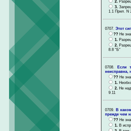
2.
Разреш
3.
Запре
1.1 Прил. N 
0707.
Этот си
??
Не зна
1.
Разреш
2.
Разреш
8.8 "Б"
0708.
Если 
неисправна, 
??
Не зна
1.
Необх
2.
Не над
9.11
0709.
В каком
прежде чем н
??
Не зна
1.
В испр
2.
В том,