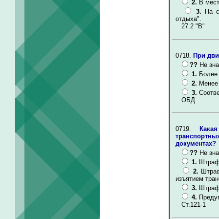
2.
В мест
3.
На с
отдыха".
27.2 "В"
0718.
При дви
??
Не зна
1.
Более 
2.
Менее 
3.
Соотв
ОБД
0719.
Кака
транспортны
документах?
??
Не зна
1.
Штраф 
2.
Штраф
изъятием тран
3.
Штраф 
4.
Преду
Ст.121-1