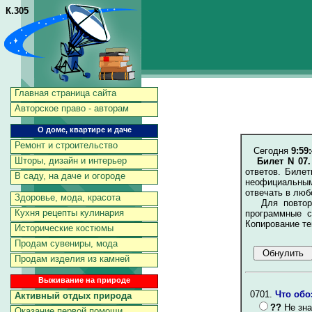
К.305
Главная страница сайта
Авторское право - авторам
О доме, квартире и даче
Ремонт и строительство
Сегодня
9:59
Шторы, дизайн и интерьер
Билет N 07
ответов. Биле
В саду, на даче и огороде
неофициальным
отвечать в люб
Здоровье, мода, красота
Для повторен
Кухня рецепты кулинария
программные с
Копирование те
Исторические костюмы
Продам сувениры, мода
Продам изделия из камней
Выживание на природе
0701.
Что обо
Активный отдых природа
??
Не зна
Оказание первой помощи