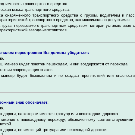
одъемность транспортного средства.
еская масса транспортного средства.
а снаряженного транспортного средства с грузом, водителем и пас
арактеристикой транспортного средства, как максимально допустимая.
 груза, перевозимого транспортным средством, которая устанавливаетс
арактеристикой завода-изготовителя.
ачалом перестроения Вы должны убедиться:
ю.
ш маневр будет понятен пешеходам, и они воздержатся от перехода.
тствии запрещающих знаков.
 маневр будет безопасным и не создаст препятствий или опасности
рожный знак обозначает:
ю.
к дороги, на котором имеется тротуар или пешеходная дорожка.
лижение к пешеходному переходу, обозначенному соответствующими
еткой.
к дороги, не имеющий тротуара или пешеходной дорожки.
 1