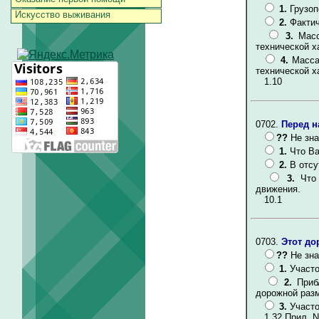
1.
Грузоп
Искусство выживания
2.
Фактич
3.
Масс
технической х
4.
Масса
технической х
1.10
0702.
Перед н
??
Не зна
1.
Что Ва
2.
В отсу
3.
Что
движения.
10.1
0703.
Этот до
??
Не зна
1.
Участо
2.
Приб
дорожной разм
3.
Участо
1.32 Прил. N