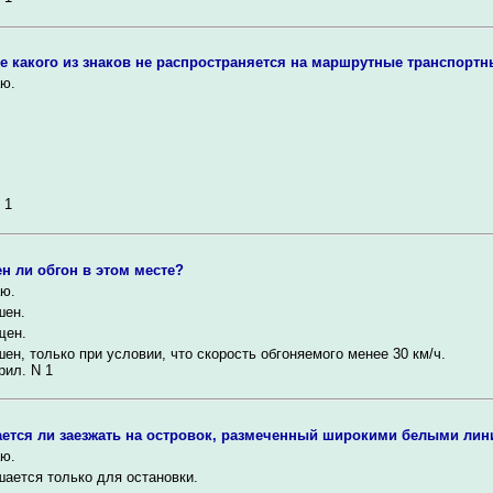
е какого из знаков не распространяется на маршрутные транспортн
ю.
 1
н ли обгон в этом месте?
ю.
шен.
щен.
ен, только при условии, что скорость обгоняемого менее 30 км/ч.
рил. N 1
ется ли заезжать на островок, размеченный широкими белыми ли
ю.
ается только для остановки.