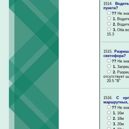
1514.
Водите
пункта?
??
Не зна
1.
Водите
2.
Водите
3.
Оба в
15.3
1515.
Разреш
светофора?
??
Не зна
1.
Запре
2.
Разреш
отсутствует ш
20.5 "В"
1516.
С орг
маршрутных,
??
Не зна
1.
16м
2.
18м
3.
20м