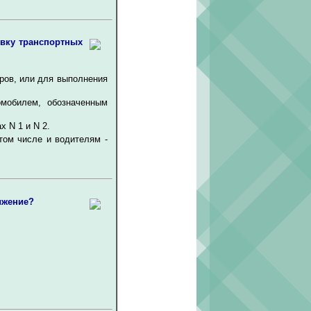
овку транспортных
иров, или для выполнения
омобилем, обозначенным
х N 1 и N 2.
том числе и водителям -
ижение?