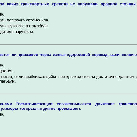
ли каких транспортных средств не нарушили правила стоянки
ю.
ль легкового автомобиля.
ль грузового автомобиля.
одителя нарушили.
ается ли движение через железнодорожный переезд, если включ
ю.
щается.
ается, если приближающийся поезд находится на достаточно далеком р
лагбаум.
анами Госавтоинспекции согласовывается движение транспо
 размеры которых по длине превышают:
ю.