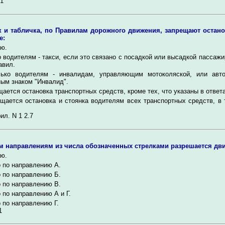
1
к и табличка, по Правилам дорожного движения, запрещают остан
е:
ю.
 водителям - такси, если это связано с посадкой или высадкой пассаж
авил.
лько водителям - инвалидам, управляющим мотоколяской, или авт
ым знаком "Инвалид".
ается остановка транспортных средств, кроме тех, что указаны в ответа
щается остановка и стоянка водителям всех транспортных средств, в 
ил. N 1 2.7
м направлениям из числа обозначенных стрелками разрешается дв
ю.
 по направлению А.
 по направлению Б.
 по направлению В.
 по направлению А и Г.
 по направлению Г.
1