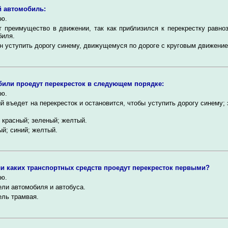
 автомобиль:
ю.
 преимущество в движении, так как приблизился к перекрестку равно
биля.
 уступить дорогу синему, движущемуся по дороге с круговым движение
или проедут перекресток в следующем порядке:
ю.
 въедет на перекресток и остановится, чтобы уступить дорогу синему; 
 красный; зеленый; желтый.
й; синий; желтый.
и каких транспортных средств проедут перекресток первыми?
ю.
ли автомобиля и автобуса.
ль трамвая.