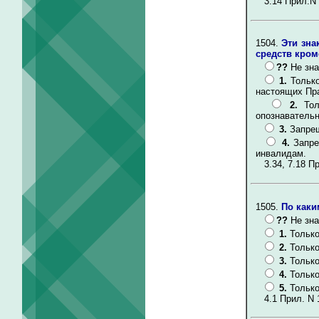
3.14 Прил.N 
1504.
Эти зна
средств кром
??
Не зна
1.
Только
настоящих Пр
2.
То
опознавательн
3.
Запрещ
4.
Запре
инвалидам.
3.34, 7.18 Пр
1505.
По каки
??
Не зна
1.
Только
2.
Только
3.
Только
4.
Только
5.
Только
4.1 Прил. N 