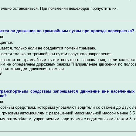
ельно остановиться. При появлении пешеходов пропустить их.
ется ли движение по трамвайным путям при проезде перекрестка?
ю.
щается.
ается, только если не создаются помехи трамваю.
ается только по трамвайным путям попутного направления.
ешается по трамвайным путям попутного направления, если количест
ним не определены дорожным знаком "Направление движения по полос
репятствия для движения трамвая.
9
транспортным средствам запрещается движение вне населенных
час?
ю.
ортным средствам, которыми управляют водители со стажем до двух ле
 грузовым автомобилям с разрешенной максимальной массой менее 3,5 
ым автомобилям, управляемым водителями с водительским стажем 3 го