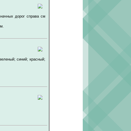
значных дорог справа см
м.
зеленый; синий; красный;