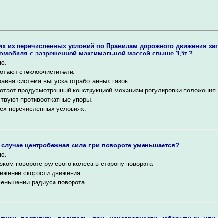
их из перечисленных условий по Правилам дорожного движения за
томобиля с разрешенной максимальной массой свыше 3,5т.?
ю.
отают стеклоочистители.
авна система выпуска отработанных газов.
отает предусмотренный конструкцией механизм регулировки положения 
твуют противооткатные упоры.
ех перечисленных условиях.
 случае центробежная сила при повороте уменьшается?
ю.
зком повороте рулевого колеса в сторону поворота
ижении скорости движения.
меньшении радиуса поворота