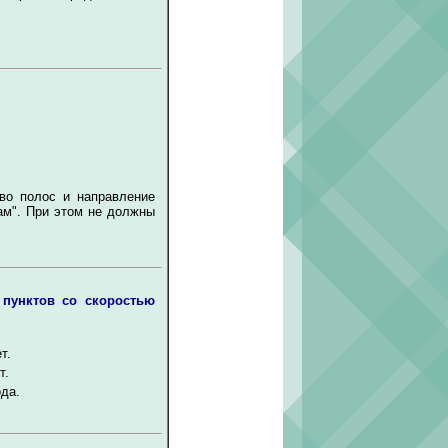
во полос и направление
ам". При этом не должны
 пунктов со скоростью
т.
т.
да.