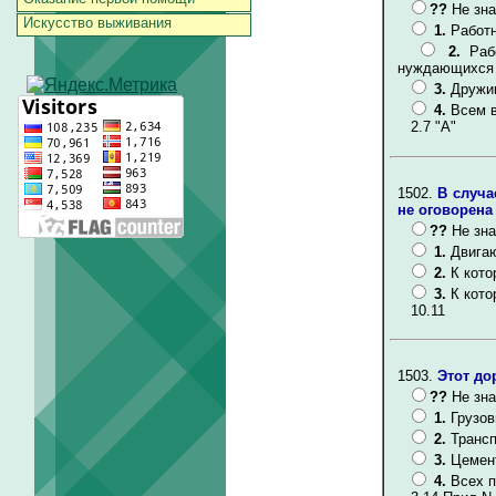
??
Не зна
Искусство выживания
1.
Работ
2.
Раб
нуждающихся 
3.
Дружи
4.
Всем 
2.7 "А"
1502.
В случа
не оговорена
??
Не зна
1.
Двига
2.
К кото
3.
К кото
10.11
1503.
Этот до
??
Не зна
1.
Грузов
2.
Трансп
3.
Цемен
4.
Всех п