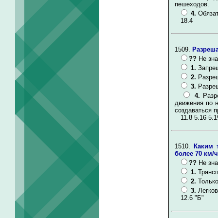
пешеходов.
4.
Обязат
18.4
1509.
Разреша
??
Не зна
1.
Запре
2.
Разреш
3.
Разреш
4.
Разр
движения по 
создаваться п
11.8 5.16-5.1
1510.
Каким 
более 70 км/
??
Не зна
1.
Трансп
2.
Только
3.
Легков
12.6 "Б"