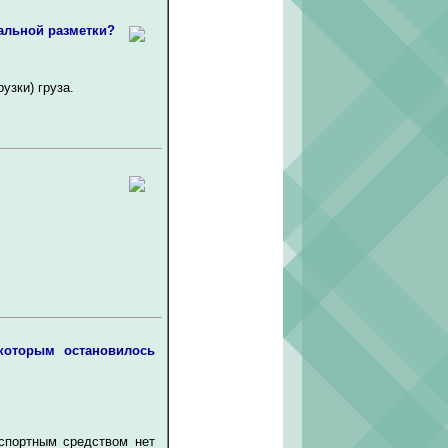
альной разметки?
узки) груза.
которым остановилось
спортным средством нет