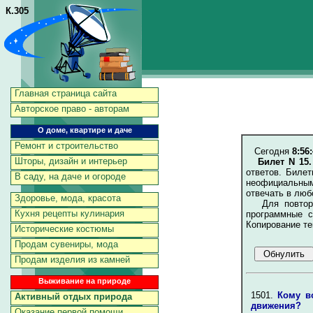
К.305
Главная страница сайта
Авторское право - авторам
О доме, квартире и даче
Ремонт и строительство
Сегодня
8:56
Шторы, дизайн и интерьер
Билет N 15
ответов. Биле
В саду, на даче и огороде
неофициальным
отвечать в люб
Здоровье, мода, красота
Для повторен
Кухня рецепты кулинария
программные с
Копирование те
Исторические костюмы
Продам сувениры, мода
Продам изделия из камней
Выживание на природе
1501.
Кому в
Активный отдых природа
движения?
Оказание первой помощи