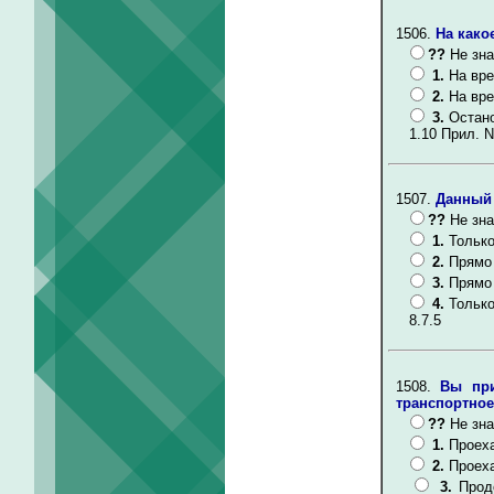
1506.
На како
??
Не зна
1.
На вре
2.
На вре
3.
Остано
1.10 Прил. N
1507.
Данный 
??
Не зна
1.
Только
2.
Прямо 
3.
Прямо 
4.
Только
8.7.5
1508.
Вы при
транспортное
??
Не зна
1.
Проеха
2.
Проеха
3.
Прод