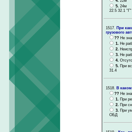
4.
22м
5.
24м
22.5 32.1 "Г"
1517.
При как
грузового ав
??
Не зна
1.
Не раб
2.
Неиспр
3.
Не раб
4.
Отсутс
5.
При вс
31.4
1518.
В каком
??
Не зна
1.
При ре
2.
При сн
3.
При у
ОБД