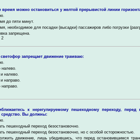
е время можно остановиться у желтой прерывистой линии горизонт
ю.
мя до пяти минут.
мя, необходимое для посадки (высадки) пассажиров либо погрузки (разгр
вка запрещена.
 2
светофор запрещает движение трамваю:
ю.
 налево.
и налево.
и направо.
 направо.
ближаетесь к нерегулируемому пешеходному переходу, перед 
 средство. Вы должны:
ю.
ть пешеходный переход безостановочно.
ть пешеходный переход безостановочно, но с особой осторожностью.
олжить движение, лишь убедившись, что перед остановившимся тран