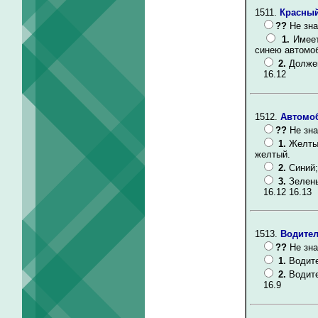
1511.
Красный
??
Не зна
1.
Имеет
синею автомо
2.
Должен
16.12
1512.
Автомоб
??
Не зна
1.
Желтый
желтый.
2.
Синий;
3.
Зелены
16.12 16.13
1513.
Водител
??
Не зна
1.
Водите
2.
Водите
16.9