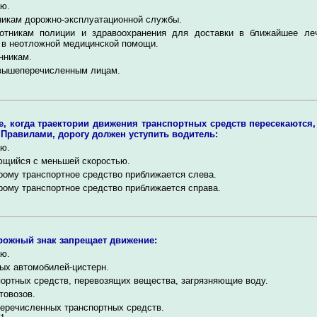
ю.
никам дорожно-эксплуатационной службы.
отникам полиции и здравоохранения для доставки в ближайшее ле
в неотложной медицинской помощи.
нникам.
вышеперечисленным лицам.
е, когда траектории движения транспортных средств пересекаются,
 Правилами, дорогу должен уступить водитель:
ю.
ющийся с меньшей скоростью.
рому транспортное средство приближается слева.
рому транспортное средство приближается справа.
рожный знак запрещает движение:
ю.
ых автомобилей-цистерн.
ортных средств, перевозящих вещества, загрязняющие воду.
товозов.
еречисленных транспортных средств.