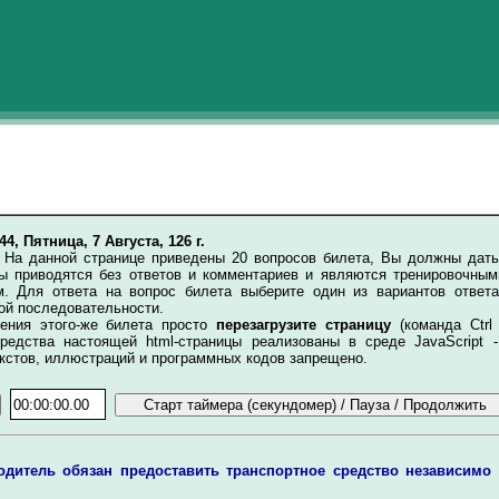
:44, Пятница, 7 Августа, 126 г.
.
На данной странице приведены 20 вопросов билета, Вы должны дать
ты приводятся без ответов и комментариев и являются тренировочным
. Для ответа на вопрос билета выберите один из вариантов ответ
ой последовательности.
ия этого-же билета просто
перезагрузите страницу
(команда Ctrl
редства настоящей html-страницы реализованы в среде JavaScript -
кстов, иллюстраций и программных кодов запрещено.
одитель обязан предоставить транспортное средство независимо 