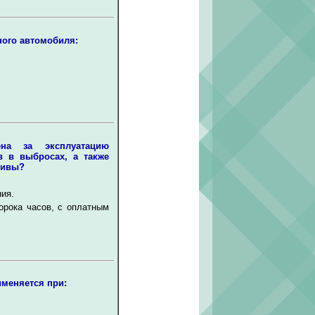
ного автомобиля:
ена за эксплуатацию
в в выбросах, а также
тивы?
ия.
орока часов, с оплатным
именяется при: