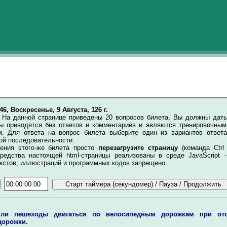
:46, Воскресенье, 9 Августа, 126 г.
.
На данной странице приведены 20 вопросов билета, Вы должны дать
ты приводятся без ответов и комментариев и являются тренировочным
. Для ответа на вопрос билета выберите один из вариантов ответ
ой последовательности.
ия этого-же билета просто
перезагрузите страницу
(команда Ctrl
редства настоящей html-страницы реализованы в среде JavaScript -
кстов, иллюстраций и программных кодов запрещено.
 ли пешеходы двигаться по велосипедным дорожкам при отс
дорожки.