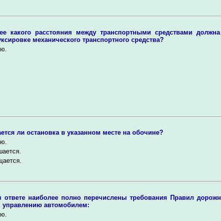
ее какого расстояния между транспортными средствами должна
уксировке механического транспортного средства?
ю.
ется ли остановка в указанном месте на обочине?
ю.
шается.
щается.
м ответе наиболее полно перечислены требования Правил дорожн
 управлению автомобилем:
ю.