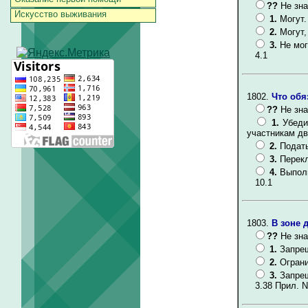
??
Не зна
Искусство выживания
1.
Могут.
2.
Могут,
3.
Не мог
4.1
1802.
Что обя
??
Не зна
1.
Убеди
участникам дв
2.
Подать
3.
Перекл
4.
Выполн
10.1
1803.
В зоне 
??
Не зна
1.
Запрещ
2.
Ограни
3.
Запрещ
3.38 Прил. N