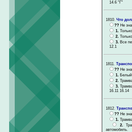
14.6 "Г"
1810.
Что дол
??
Не зна
1.
Только
2.
Только
3.
Все п
12.1
1811.
Транспо
??
Не зна
1.
Белый 
2.
Трамва
3.
Трамва
16.11 16.14
1812.
Транспо
??
Не зна
1.
Трамва
2.
Тр
автомобиль.