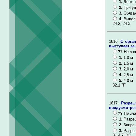
1.
Должны
2.
При уп
3.
Обязан
4.
Выпол
24.2, 24.3
1816.
С орган
выступает за
??
Не зна
1.
1,0 м
2.
1,5 м
3.
2,0 м
4.
2,5 м
5.
4,0 м
32.1 "Г"
1817.
Разреш
предусмотрен
??
Не зна
1.
Разре
2.
Запре
3.
Разреш
31.4.7 "Ж"