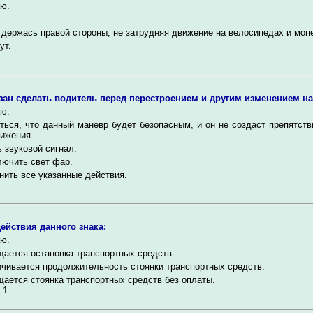
ю.
 держась правой стороны, не затрудняя движение на велосипедах и моп
ут.
зан сделать водитель перед перестроением и другим изменением 
ю.
ться, что данный маневр будет безопасным, и он не создаст препятств
ижения.
 звуковой сигнал.
ючить свет фар.
ить все указанные действия.
действия данного знака:
ю.
ается остановка транспортных средств.
чивается продолжительность стоянки транспортных средств.
ается стоянка транспортных средств без оплаты.
 1