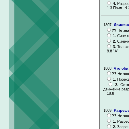
4.
Разреш
1.3 Прил. N 
1807.
Движени
??
Не зна
1.
Сине-ж
2.
Сине-ж
3.
Только
8.8 "A"
1808.
Что обя
??
Не зна
1.
Проеха
2.
Оста
движение разр
18.8
1809.
Разреше
??
Не зна
1.
Разре
2.
Запре