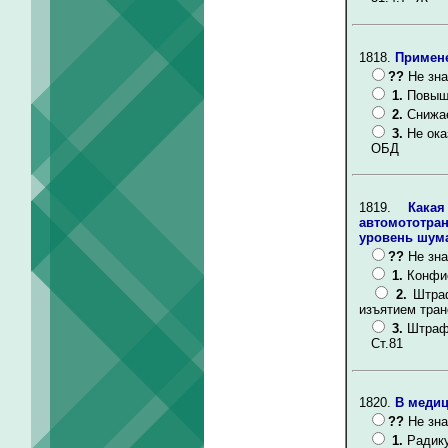
1818.
Примене
??
Не зна
1.
Повыша
2.
Снижае
3.
Не ока
ОБД
1819.
Кака
автомототра
уровень шума
??
Не зна
1.
Конфис
2.
Штраф
изъятием тран
3.
Штраф 
Ст.81
1820.
В медиц
??
Не зна
1.
Радику