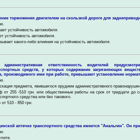
ние торможения двигателем на скользкой дороге для заднепривод
ю.
ет устойчивость автомобиля.
т устойчивость автомобиля.
зывает какого-либо влияния на устойчивость автомобиля.
я административная ответственность водителей предусмотр
нспортных средств, у которых содержание загрязняющих вещест
, производимого ими при работе, превышают установление норма
ю.
кация предмета, явившегося орудием административного правонарушен
 от 255 -510 грн. или общественные работы на срок от тридцати до с
спортного средства или без такового.
от 510 - 850 грн.
инской аптечке транспортного средства имеется "Анальгин". Он пр
ю.
лите.