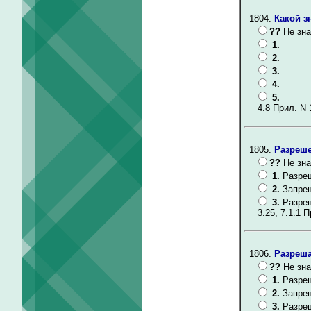
1804.
Какой з
??
Не зна
1.
2.
3.
4.
5.
4.8 Прил. N 
1805.
Разреше
??
Не зна
1.
Разре
2.
Запре
3.
Разреш
3.25, 7.1.1 П
1806.
Разреша
??
Не зна
1.
Разре
2.
Запре
3.
Разреш