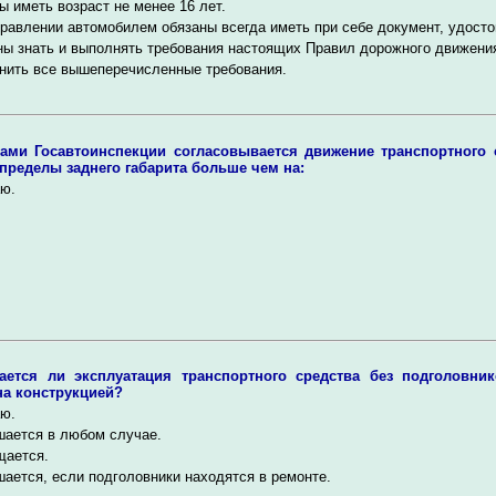
 иметь возраст не менее 16 лет.
равлении автомобилем обязаны всегда иметь при себе документ, удосто
ы знать и выполнять требования настоящих Правил дорожного движени
нить все вышеперечисленные требования.
ами Госавтоинспекции согласовывается движение транспортного с
 пределы заднего габарита больше чем на:
ю.
ается ли эксплуатация транспортного средства без подголовник
а конструкцией?
ю.
шается в любом случае.
щается.
ается, если подголовники находятся в ремонте.