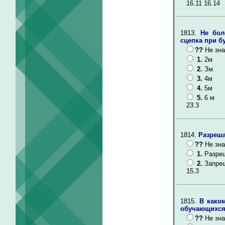
16.11 16.14
1813.
Не бол
сцепка при б
??
Не зна
1.
2м
2.
Зм
3.
4м
4.
5м
5.
6 м
23.3
1814.
Разреша
??
Не зна
1.
Разре
2.
Запре
15.3
1815.
В како
обучающихся
??
Не зна