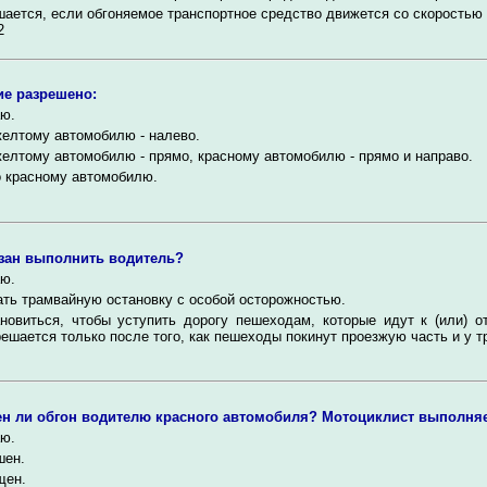
ается, если обгоняемое транспортное средство движется со скоростью 
2
е разрешено:
ю.
елтому автомобилю - налево.
елтому автомобилю - прямо, красному автомобилю - прямо и направо.
 красному автомобилю.
зан выполнить водитель?
ю.
ть трамвайную остановку с особой осторожностью.
новиться, чтобы уступить дорогу пешеходам, которые идут к (или) о
ешается только после того, как пешеходы покинут проезжую часть и у т
н ли обгон водителю красного автомобиля? Мотоциклист выполняе
ю.
шен.
щен.