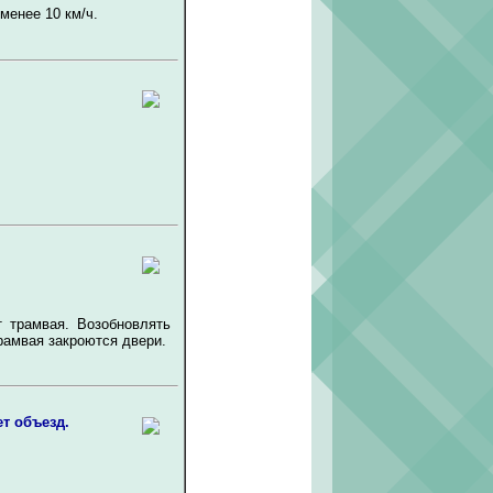
менее 10 км/ч.
т трамвая. Возобновлять
рамвая закроются двери.
т объезд.