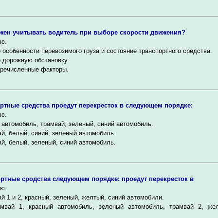
жен учитывать водитель при выборе скорости движения?
ю.
 особенности перевозимого груза и состояние транспортного средства.
 дорожную обстановку.
еречисленные факторы.
ртные средства проедут перекресток в следующем порядке:
ю.
автомобиль, трамвай, зеленый, синий автомобиль.
й, белый, синий, зеленый автомобиль.
й, белый, зеленый, синий автомобиль.
ртные сродства следующем порядке: проедут перекресток в
ю.
й 1 и 2, красный, зеленый, желтый, синий автомобили.
амвай 1, красный автомобиль, зеленый автомобиль, трамвай 2, же