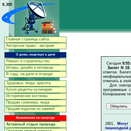
К.305
Главная страница сайта
Авторское право - авторам
О доме, квартире и даче
Ремонт и строительство
Сегодня
9:55
Шторы, дизайн и интерьер
Билет N 18
ответов. Биле
В саду, на даче и огороде
неофициальным
отвечать в люб
Здоровье, мода, красота
Для повторен
Кухня рецепты кулинария
программные с
Копирование те
Исторические костюмы
Продам сувениры, мода
Продам изделия из камней
Выживание на природе
1801.
Могут
Активный отдых природа
пешеходной 
Оказание первой помощи