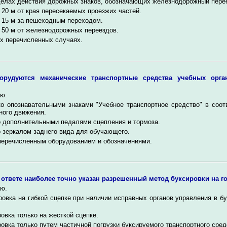
елах действия дорожных знаков, обозначающих железнодорожный пере
20 м от края пересекаемых проезжих частей.
 15 м за пешеходным переходом.
50 м от железнодорожных переездов.
х перечисленных случаях.
орудуются механические транспортные средства учебных орга
ю.
ко опознавательными знаками "Учебное транспортное средство" в соот
ного движения.
 дополнительными педалями сцепления и тормоза.
 зеркалом заднего вида для обучающего.
перечисленным оборудованием и обозначениями.
 ответе наиболее точно указан разрешенный метод буксировки на г
ю.
ровка на гибкой сцепке при наличии исправных органов управления в б
овка только на жесткой сцепке.
овка только путем частичной погрузки буксируемого транспортного сред