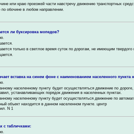
чине или краю проезжей части навстречу движению транспортных средс
 по обочине в любом направлении.
ется ли буксировка мопедов?
ю.
шается.
ается только в светлое время суток по дорогам, не имеющим твердого 
щается.
ачает вставка на синем фоне с наименованием населенного пункта н
ю.
анному населенному пункту будет осуществляться движение по дороге,
авил, устанавливающих порядок движения в населенных пунктах.
анному населенному пункту будет осуществляться движение по автомаг
ный объект находится в данном населенном пункте. центр
ил. N 1
ак с табличками:
ю.