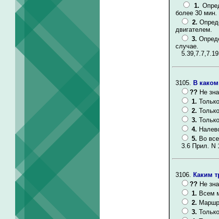
1.
Опре
более 30 мин.
2.
Опред
двигателем.
3.
Опреде
случае.
5.39,7.7,7.19
3105.
В каком
??
Не зна
1.
Только
2.
Только
3.
Только
4.
Налево
5.
Во все
3.6 Прил. N 
3106.
Каким т
??
Не зна
1.
Всем 
2.
Маршр
3.
Только