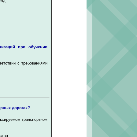
езд.
низаций при обучении
ветствии с требованиями
орных дорогах?
уксируемом транспортном
ства.