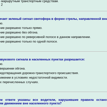
о маршрутным транспортным средствам.
 2
ачает зеленый сигнал светофора в форме стрелы, направленной вн
ю.
ие разрешено только прямо.
ие разрешено без обгона.
ие разрешено по реверсивной полосе в данном направлении.
ие разрешено только по одной полосе.
звукового сигнала в населенных пунктах разрешается:
ю.
вершении обгона.
едотвращения дорожно-транспортного происшествия.
ижении в условиях недостаточной видимости.
х перечисленных случаях.
ом ответе указаны все водители, нарушившие правила остано
м движением вне населенного пункта?