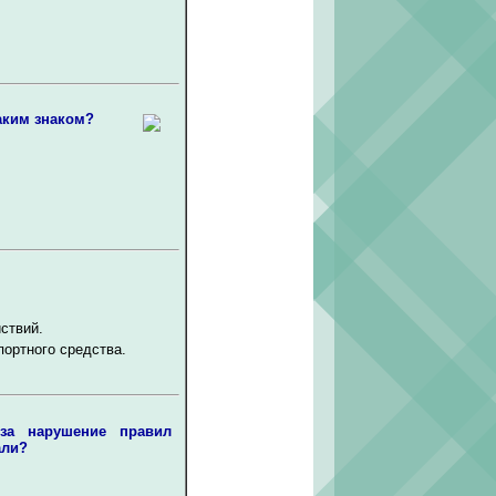
аким знаком?
ствий.
портного средства.
 за нарушение правил
али?