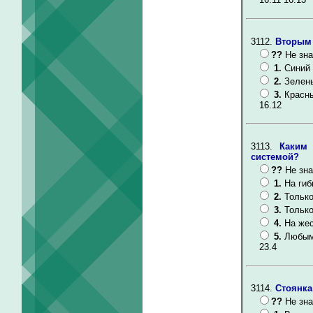
3112.
Вторым 
??
Не зна
1.
Синий 
2.
Зелен
3.
Красн
16.12
3113.
Каким 
системой?
??
Не зна
1.
На гиб
2.
Только
3.
Только
4.
На жес
5.
Любым
23.4
3114.
Стоянка
??
Не зна