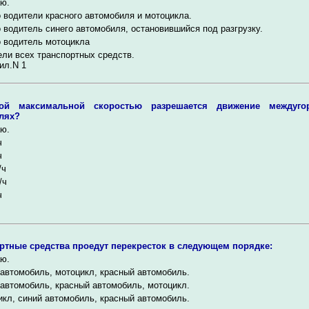
ю.
 водители красного автомобиля и мотоцикла.
 водитель синего автомобиля, остановившийся под разгрузку.
 водитель мотоцикла
ли всех транспортных средств.
ил.N 1
ой максимальной скоростью разрешается движение междуго
лях?
ю.
ч
ч
/ч
/ч
ч
ртные средства проедут перекресток в следующем порядке:
ю.
автомобиль, мотоцикл, красный автомобиль.
автомобиль, красный автомобиль, мотоцикл.
кл, синий автомобиль, красный автомобиль.