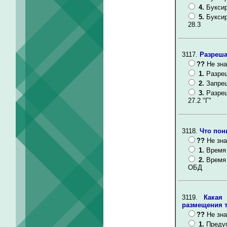
4.
Буксир
5.
Буксир
28.3
3117.
Разреша
??
Не зна
1.
Разреш
2.
Запре
3.
Разреш
27.2 "Г"
3118.
Что пон
??
Не зна
1.
Время 
2.
Время 
ОБД
3119.
Какая
размещения т
??
Не зна
1.
Преду