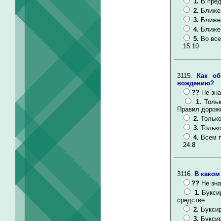
1.
В пред
2.
Ближе 
3.
Ближе
4.
Ближе 
5.
Во все
15.10
3115.
Как об
вождению?
??
Не зна
1.
Толь
Правил дорож
2.
Только
3.
Только
4.
Всем 
24.8
3116.
В каком
??
Не зна
1.
Букси
средстве.
2.
Буксир
3.
Буксир