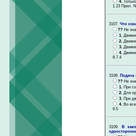
4.
Тольк
1.23 Прил. N
3107.
Что озн
??
Не зна
1.
Движен
2.
Движен
3.
Движен
4.
Движен
8.7.4
3108.
Подача 
??
Не зна
1.
При со
2.
Для пр
3.
При дв
4.
Во все
9.5
3109.
В как
односторонни