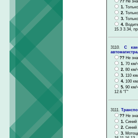
??
Не зна
1.
Только
2.
Только
3.
Только
4.
Водите
15.3 3.34, пр
3110.
С как
автомагистра
??
Не зна
1.
70 км/
2.
80 км/
3.
110 км
4.
100 км
5.
90 км/
12.6 "Г"
3111.
Транспо
??
Не зна
1.
Синий 
2.
Синий 
3.
Мотоци
16.11 16.13