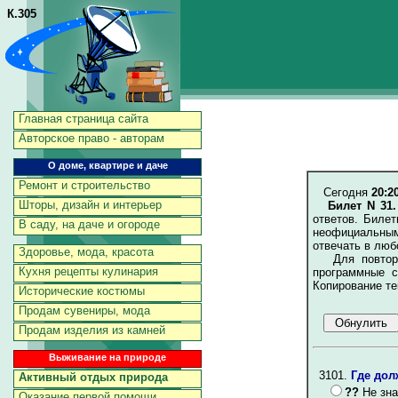
К.305
Главная страница сайта
Авторское право - авторам
О доме, квартире и даче
Ремонт и строительство
Сегодня
20:2
Шторы, дизайн и интерьер
Билет N 31
ответов. Биле
В саду, на даче и огороде
неофициальным
отвечать в люб
Здоровье, мода, красота
Для повторен
Кухня рецепты кулинария
программные с
Копирование те
Исторические костюмы
Продам сувениры, мода
Продам изделия из камней
Выживание на природе
3101.
Где дол
Активный отдых природа
??
Не зна
Оказание первой помощи