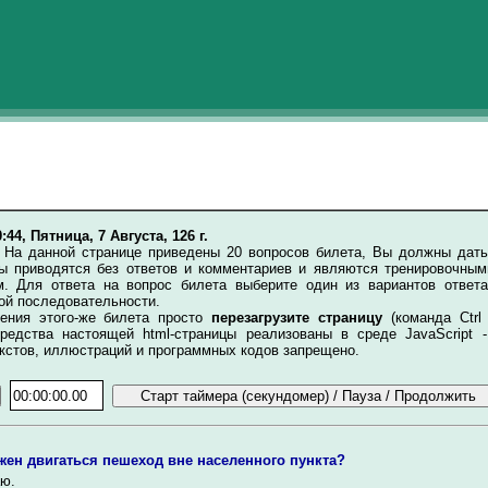
0:44, Пятница, 7 Августа, 126 г.
.
На данной странице приведены 20 вопросов билета, Вы должны дать
ты приводятся без ответов и комментариев и являются тренировочным
. Для ответа на вопрос билета выберите один из вариантов ответ
ой последовательности.
ия этого-же билета просто
перезагрузите страницу
(команда Ctrl
редства настоящей html-страницы реализованы в среде JavaScript -
кстов, иллюстраций и программных кодов запрещено.
жен двигаться пешеход вне населенного пункта?
ю.