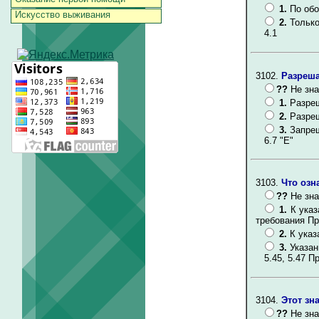
1.
По обо
Искусство выживания
2.
Только
4.1
3102.
Разреша
??
Не зна
1.
Разре
2.
Разреш
3.
Запре
6.7 "Е"
3103.
Что озн
??
Не зна
1.
К указ
требования Пр
2.
К указ
3.
Указан
5.45, 5.47 Пр
3104.
Этот зн
??
Не зна