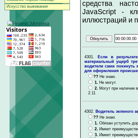
средства наст
Искусство выживания
JavaScript - к
иллюстраций и 
4301.
Если в результат
материальный ущерб трет
водители сами покинуть 
для оформления происше
??
Не знаю.
1.
Не могут.
2.
Могут при наличии 
2.11
4302.
Водитель зеленого а
??
Не знаю.
1.
Обязан уступить до
2.
Имеет преимущество
3.
Имеет преимущество,