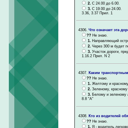
2.
С 24.00 до 6.00.
3.
С 19.00 до 24.00.
3.36, 3.37 Прил. 1
4306.
Что означает эта до
??
Не знаю.
1.
Направляющий остро
2.
Через 300 м будет 
3.
Участок дороги, пр
1.16.2 Прил. N 2
4307.
Каким транспортным
??
Не знаю.
1.
Желтому и красному
2.
Зеленому, красному
3.
Белому и зеленому 
8.8 "А"
4308.
Кто из водителей об
??
Не знаю.
1.
Я - водитель легков