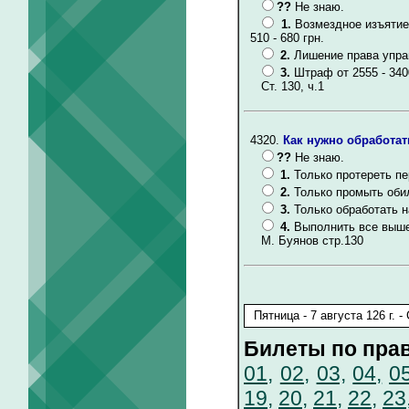
??
Не знаю.
1.
Возмездное изъятие
510 - 680 грн.
2.
Лишение права упра
3.
Штраф от 2555 - 340
Ст. 130, ч.1
4320.
Как нужно обработа
??
Не знаю.
1.
Только протереть п
2.
Только промыть оби
3.
Только обработать н
4.
Выполнить все выше
М. Буянов стр.130
Билеты по пра
01,
02,
03,
04,
05
19,
20,
21,
22,
23