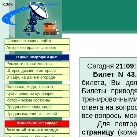
К.305
Главная страница сайта
Авторское право - авторам
О доме, квартире и даче
Ремонт и строительство
Сегодня
21:09:
Шторы, дизайн и интерьер
Билет N 43
В саду, на даче и огороде
билета, Вы до
Здоровье, мода, красота
Билеты приводя
Кухня рецепты кулинария
тренировочными
Исторические костюмы
ответа на вопро
Продам сувениры, мода
Продам изделия из камней
все вопросы мож
Для повторен
Выживание на природе
Активный отдых природа
страницу
(коман
Оказание первой помощи