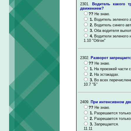
2301.
Водитель какого т
движением?
??
Не знаю.
1.
Водитель зеленого 
2.
Водитель синего ав
3.
Оба водителя выпол
4.
Водители зеленого и
1.10 "Обгон"
2302.
Разворот запрещаетс
??
Не знаю.
1.
На проезжей части 
2.
На эстакадах.
3.
Во всех перечислен
10.7 "Б"
2409.
При интенсивном дви
??
Не знаю.
1.
Разрешается только 
2.
Разрешается только 
3.
Запрещается.
11.11