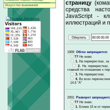
страницу
(коман
Искусство выживания
средства наст
JavaScript - к
иллюстраций и 
1909.
Обгон запрещается:
??
Не знаю.
1.
На перекрестках, за
2.
На перекрестках,
главной по отношению к пе
3.
На перекрестках.
4.
Во всех перечислен
14.6 "А"
2002.
Разворот запрещаетс
??
Не знаю.
1.
Ближе 15 м от перек