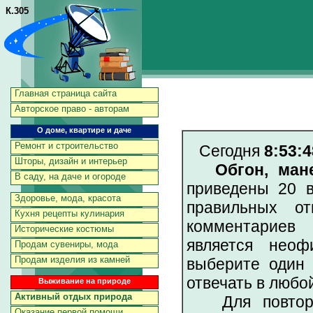
К.305
Главная страница сайта
Авторское право - авторам
О доме, квартире и даче
Ремонт и строительство
Сегодня
8:53:4
Шторы, дизайн и интерьер
Обгон, ман
В саду, на даче и огороде
приведены 20 в
Здоровье, мода, красота
правильных от
Кухня рецепты кулинария
комментариев 
Исторические костюмы
является неоф
Продам сувениры, мода
Продам изделия из камней
выберите один 
отвечать в любо
Выживание на природе
Активный отдых природа
Для повторен
Оказание первой помощи