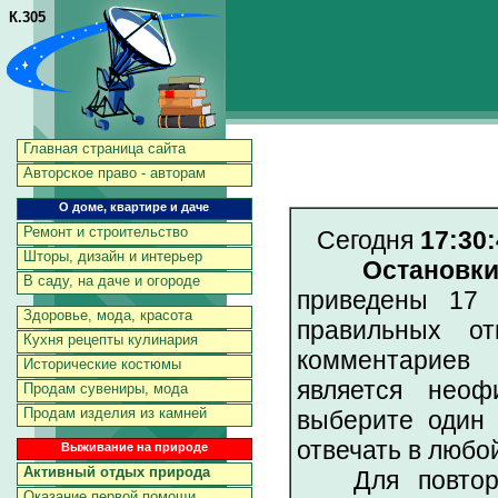
К.305
Главная страница сайта
Авторское право - авторам
О доме, квартире и даче
Ремонт и строительство
Сегодня
17:30:
Шторы, дизайн и интерьер
Остановк
В саду, на даче и огороде
приведены 17 
Здоровье, мода, красота
правильных от
Кухня рецепты кулинария
комментариев 
Исторические костюмы
является неоф
Продам сувениры, мода
Продам изделия из камней
выберите один 
отвечать в любо
Выживание на природе
Активный отдых природа
Для повторен
Оказание первой помощи