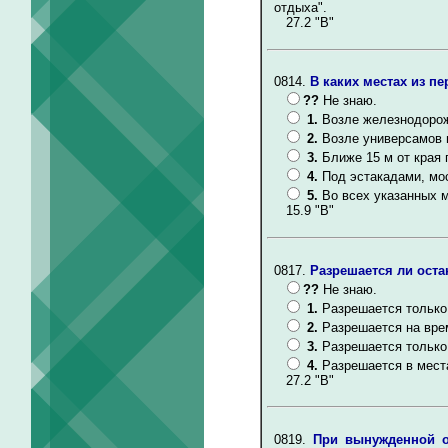
отдыха".
27.2 "В"
0814.
В каких местах из п
??
Не знаю.
1.
Возле железнодорож
2.
Возле универсамов 
3.
Ближе 15 м от края 
4.
Под эстакадами, мо
5.
Во всех указанных 
15.9 "В"
0817.
Разрешается ли оста
??
Не знаю.
1.
Разрешается только 
2.
Разрешается на вре
3.
Разрешается только 
4.
Разрешается в места
27.2 "В"
0819.
При вынужденной о