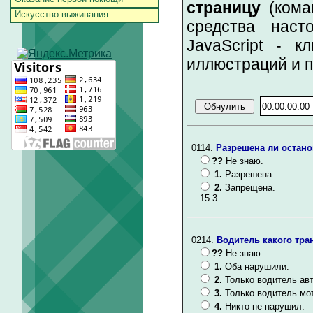
страницу
(коман
Искусство выживания
средства наст
JavaScript - к
иллюстраций и 
0114.
Разрешена ли остано
??
Не знаю.
1.
Разрешена.
2.
Запрещена.
15.3
0214.
Водитель какого тра
??
Не знаю.
1.
Оба нарушили.
2.
Только водитель ав
3.
Только водитель мо
4.
Никто не нарушил.