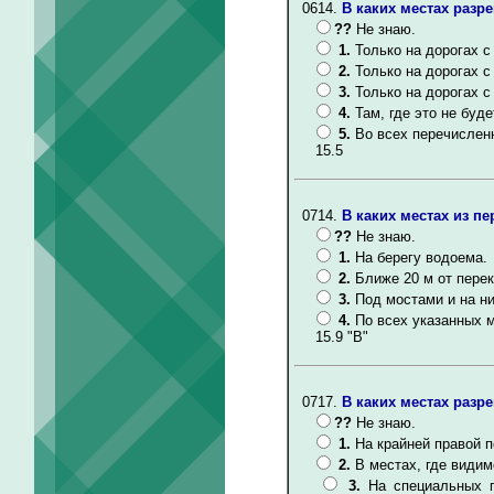
0614.
В каких местах разр
??
Не знаю.
1.
Только на дорогах 
2.
Только на дорогах с
3.
Только на дорогах 
4.
Там, где это не буд
5.
Во всех перечислен
15.5
0714.
В каких местах из п
??
Не знаю.
1.
На берегу водоема.
2.
Ближе 20 м от перек
3.
Под мостами и на ни
4.
По всех указанных 
15.9 "В"
0717.
В каких местах разр
??
Не знаю.
1.
На крайней правой п
2.
В местах, где видим
3.
На специальных п