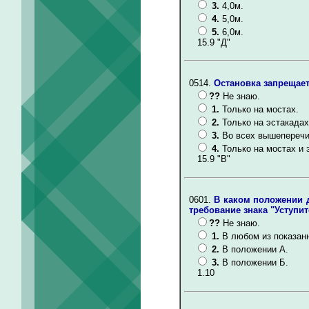
3.
4,0м.
4.
5,0м.
5.
6,0м.
15.9 "Д"
0514.
Остановка запрещает
??
Не знаю.
1.
Только на мостах.
2.
Только на эстакадах
3.
Во всех вышеперечи
4.
Только на мостах и 
15.9 "В"
0601.
В каком положении 
требование знака "Уступит
??
Не знаю.
1.
В любом из показан
2.
В положении А.
3.
В положении Б.
1.10