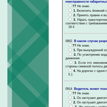
неисправности габаритны
??
Не знаю.
1.
Включить ближний с
2.
Принять правее и в
3.
Убрать транспортное
соответствии с требования
19.4
0902.
В каком случае разр
??
Не знаю.
1.
При вынужденной ос
2.
По усмотрению води
движения.
3.
Если это невозмож
стороны смежной полосы дв
4.
На дорогах с однос
5.1
0914.
Водитель может поки
??
Не знаю.
1.
Он заглушил двигат
2.
Он заглушил двигат
3.
Им приняты необх