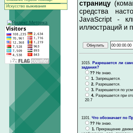
страницу
(коман
Искусство выживания
средства наст
JavaScript - к
иллюстраций и 
1015.
Разрешается ли сам
задания?
??
Не знаю.
1.
Запрещается.
2.
Разрешается.
3.
Разрешается по усм
4.
Разрешается при от
20.7
1101.
Что обозначает по П
??
Не знаю.
1.
Прекращение движен