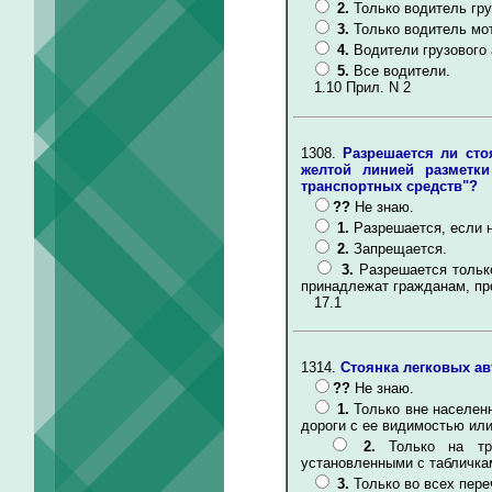
2.
Только водитель гру
3.
Только водитель мо
4.
Водители грузового
5.
Все водители.
1.10 Прил. N 2
1308.
Разрешается ли сто
желтой линией разметк
транспортных средств"?
??
Не знаю.
1.
Разрешается, если н
2.
Запрещается.
3.
Разрешается тольк
принадлежат гражданам, п
17.1
1314.
Стоянка легковых ав
??
Не знаю.
1.
Только вне населен
дороги с ее видимостью ил
2.
Только на тр
установленными с табличка
3.
Только во всех пер