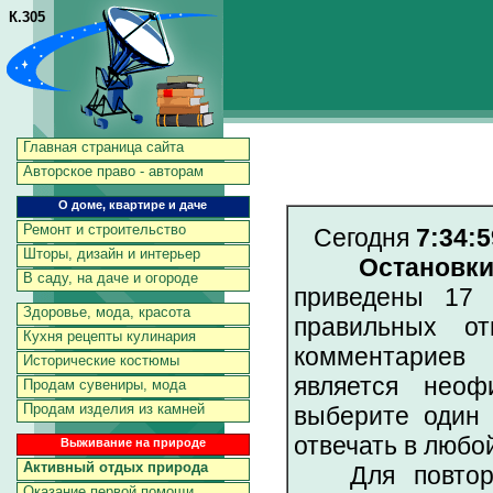
К.305
Главная страница сайта
Авторское право - авторам
О доме, квартире и даче
Ремонт и строительство
Сегодня
7:34:5
Шторы, дизайн и интерьер
Остановк
В саду, на даче и огороде
приведены 17 
Здоровье, мода, красота
правильных от
Кухня рецепты кулинария
комментариев 
Исторические костюмы
является неоф
Продам сувениры, мода
Продам изделия из камней
выберите один 
отвечать в любо
Выживание на природе
Активный отдых природа
Для повторен
Оказание первой помощи