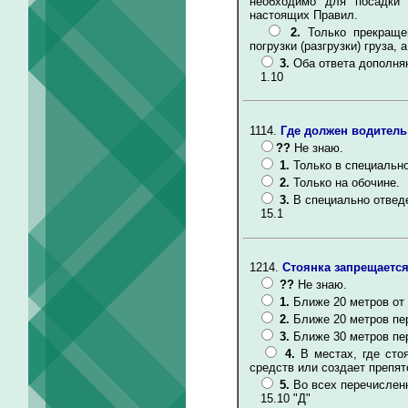
необходимо для посадки (
настоящих Правил.
2.
Только прекраще
погрузки (разгрузки) груза
3.
Оба ответа дополня
1.10
1114.
Где должен водитель
??
Не знаю.
1.
Только в специальн
2.
Только на обочине.
3.
В специально отвед
15.1
1214.
Стоянка запрещается
??
Не знаю.
1.
Ближе 20 метров от
2.
Ближе 20 метров пе
3.
Ближе 30 метров пе
4.
В местах, где ст
средств или создает препя
5.
Во всех перечислен
15.10 "Д"