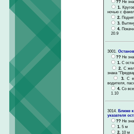
??
Не зна
1.
Круго
ночью с факе
2.
Поднят
3.
Вытяну
4.
Покачи
20.9
3001.
Останов
??
Не зна
1.
С оста
2.
С жел
знака "Предва
3.
С е
водителя, пас
4.
Со все
1.10
3014.
Ближе к
указателя ос
??
Не зна
1.
5 м
2.
10 м