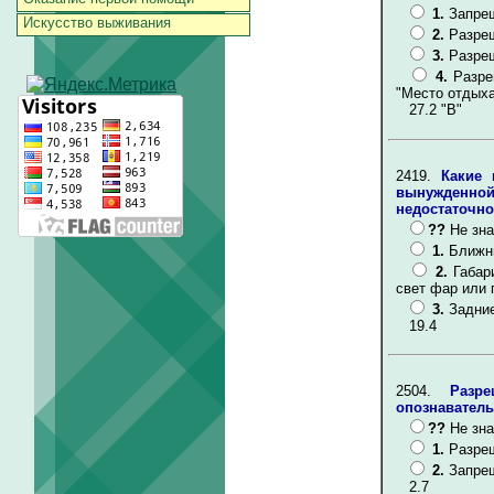
1.
Запре
Искусство выживания
2.
Разреш
3.
Разреш
4.
Разре
"Место отдыха
27.2 "В"
2419.
Какие
вынужденной
недостаточн
??
Не зна
1.
Ближни
2.
Габар
свет фар или 
3.
Задние
19.4
2504.
Разр
опознаватель
??
Не зна
1.
Разре
2.
Запре
2.7