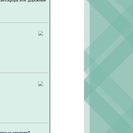
 светофора или дорожные
ртных средств?