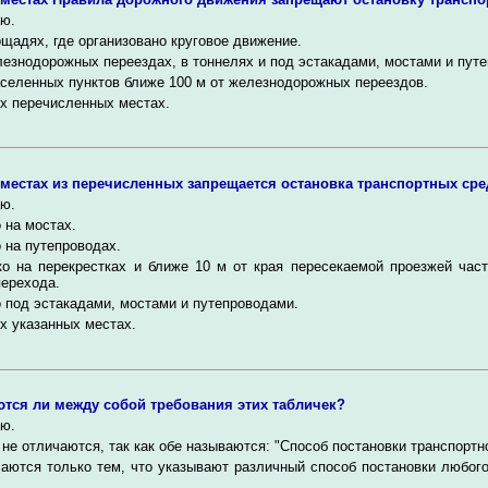
ю.
щадях, где организовано круговое движение.
езнодорожных переездах, в тоннелях и под эстакадами, мостами и пут
селенных пунктов ближе 100 м от железнодорожных переездов.
х перечисленных местах.
 местах из перечисленных запрещается остановка транспортных сре
ю.
 на мостах.
 на путепроводах.
ко на перекрестках и ближе 10 м от края пересекаемой проезжей част
ерехода.
 под эстакадами, мостами и путепроводами.
х указанных местах.
тся ли между собой требования этих табличек?
ю.
не отличаются, так как обе называются: "Способ постановки транспортно
аются только тем, что указывают различный способ постановки любого