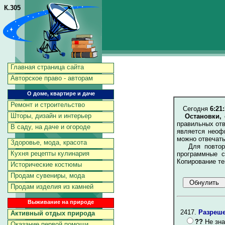
К.305
Главная страница сайта
Авторское право - авторам
О доме, квартире и даче
Ремонт и строительство
Сегодня
6:21:
Шторы, дизайн и интерьер
Остановки, 
правильных отв
В саду, на даче и огороде
является неоф
можно отвечать
Здоровье, мода, красота
Для повторен
Кухня рецепты кулинария
программные с
Копирование те
Исторические костюмы
Продам сувениры, мода
Продам изделия из камней
Выживание на природе
2417.
Разреше
Активный отдых природа
??
Не зна
Оказание первой помощи