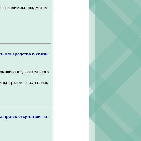
рошо видимым предметом,
ного средства в связи:
рмационно-указательного
мым грузом, состоянием
 при их отсутствии - от