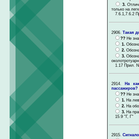
3.
Отлич
только на лег
7.6.1,7.6.2 П
2906.
Такая д
??
Не зна
1.
Обозна
2.
Обозна
3.
Обозна
околотротуарн
1.17 Прил. N
2914.
На ка
пассажиров?
??
Не зна
1.
На лев
2.
На обо
3.
На пра
15.9 "Г, Г"
2915.
Сигнало