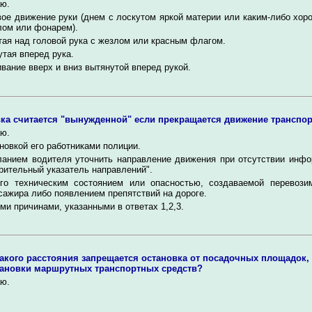
ю.
вое движение руки (днем с лоскутом яркой материи или каким-либо хо
лом или фонарем).
ая над головой рука с жезлом или красным флагом.
тая вперед рука.
вание вверх и вниз вытянутой вперед рукой.
ка считается "вынужденной" если прекращается движение транспорт
ю.
новкой его работниками полиции.
анием водителя уточнить направление движения при отсутствии инфо
рительный указатель направлений".
го техническим состоянием или опасностью, создаваемой перевози
сажира либо появлением препятствий на дороге.
ми причинами, указанными в ответах 1,2,3.
акого расстояния запрещается остановка от посадочных площадок, а
тановки маршрутных транспортных средств?
ю.