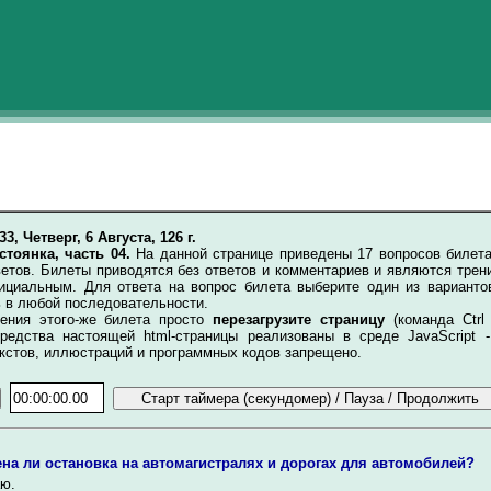
33, Четверг, 6 Августа, 126 г.
стоянка, часть 04.
На данной странице приведены 17 вопросов билет
етов. Билеты приводятся без ответов и комментариев и являются трен
ициальным. Для ответа на вопрос билета выберите один из варианто
 в любой последовательности.
ия этого-же билета просто
перезагрузите страницу
(команда Ctrl
редства настоящей html-страницы реализованы в среде JavaScript -
кстов, иллюстраций и программных кодов запрещено.
на ли остановка на автомагистралях и дорогах для автомобилей?
ю.