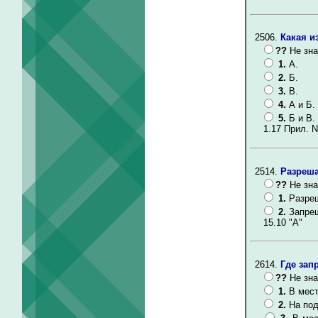
2506.
Какая и
??
Не зна
1.
А.
2.
Б.
3.
В.
4.
А и Б.
5.
Б и В.
1.17 Прил. N
2514.
Разреша
??
Не зна
1.
Разре
2.
Запре
15.10 "А"
2614.
Где зап
??
Не зна
1.
В мест
2.
На под