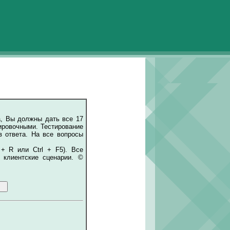
а, Вы должны дать все 17
ировочными. Тестирование
в ответа. На все вопросы
 + R или Ctrl + F5). Все
 клиентские сценарии. ©