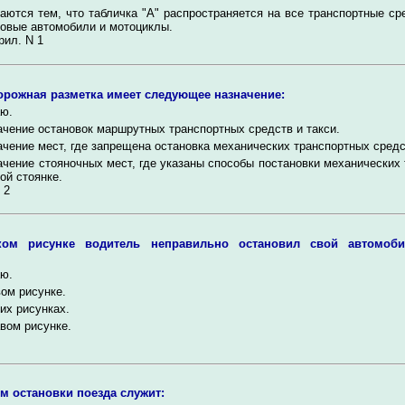
аются тем, что табличка "А" распространяется на все транспортные сре
ковые автомобили и мотоциклы.
рил. N 1
орожная разметка имеет следующее назначение:
ю.
чение остановок маршрутных транспортных средств и такси.
чение мест, где запрещена остановка механических транспортных средс
чение стояночных мест, где указаны способы постановки механических
ой стоянке.
 2
ком рисунке водитель неправильно остановил свой автомоб
ю.
ом рисунке.
их рисунках.
вом рисунке.
м остановки поезда служит: