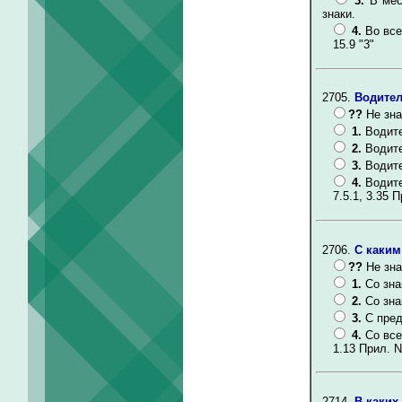
3.
В мес
знаки.
4.
Во все
15.9 "3"
2705.
Водител
??
Не зна
1.
Водите
2.
Водите
3.
Водите
4.
Водите
7.5.1, 3.35 П
2706.
С каким
??
Не зна
1.
Со зна
2.
Со зна
3.
С пред
4.
Со все
1.13 Прил. N
2714.
В каких