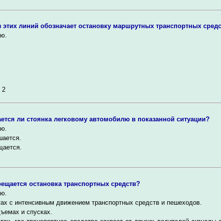
з этих линий обозначает остановку маршрутных транспортных сред
ю.
 2
ется ли стоянка легковому автомобилю в показанной ситуации?
ю.
шается.
щается.
рещается остановка транспортных средств?
ю.
ах с интенсивным движением транспортных средств и пешеходов.
ъемах и спусках.