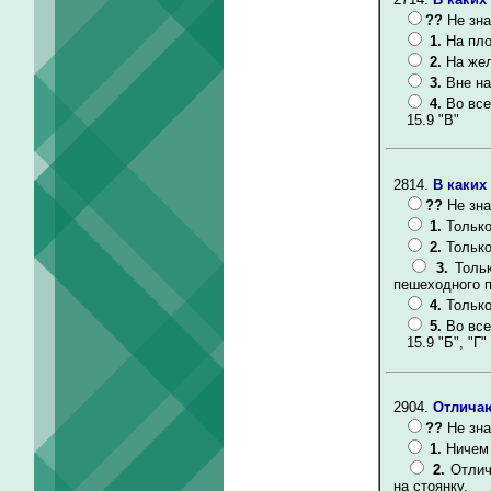
??
Не зна
1.
На пло
2.
На жел
3.
Вне на
4.
Во все
15.9 "В"
2814.
В каких
??
Не зна
1.
Только
2.
Только
3.
Толь
пешеходного п
4.
Только
5.
Во все
15.9 "Б", "Г"
2904.
Отличаю
??
Не зна
1.
Ничем 
2.
Отлич
на стоянку.