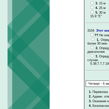
3.
15 м
4.
25 м
5.
30 м
15.9 "Е"
3104.
Этот зн
??
Не зна
1.
Опре
более 30 мин.
2.
Опред
двигателем.
3.
Опреде
случае.
5.39,7.7,7.19
1.
Перевозка 
2.
Админ. от
3.
Оказание 
4.
Безопаснос