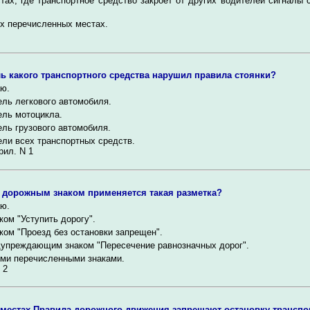
тах, где транспортное средство закроет от других водителей сигналы
х перечисленных местах.
ь какого транспортного средства нарушил правила стоянки?
ю.
ль легкового автомобиля.
ль мотоцикла.
ль грузового автомобиля.
ли всех транспортных средств.
рил. N 1
 дорожным знаком применяется такая разметка?
ю.
ком "Уступить дорогу".
ком "Проезд без остановки запрещен".
упреждающим знаком "Пересечение равнозначных дорог".
ми перечисленными знаками.
 2
 местах Правила дорожного движения запрещают остановку транспо