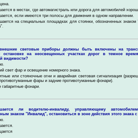
щена.
ается в местах, где автомагистраль или дорога для автомобилей хорош
ается, если имеются три полосы для движения в одном направлении.
шается на специальных площадках для стоянки, обозначенных знаком 
".
 внешние световые приборы должны быть включены на трансп
 остановке на неосвещенных участках дорог в темное врем
ой видимости?
ю.
й свет фар и освещение номерного знака.
итные или стояночные огни и аварийная световая сигнализация (разре
противотуманные фары и задние противотуманные фонари).
 габаритные фонари.
ешается ли водителю-инвалиду, управляющему автомобиле
ным знаком "Инвалид", остановиться в зоне действия этого знака с
ю.
шается.
щается