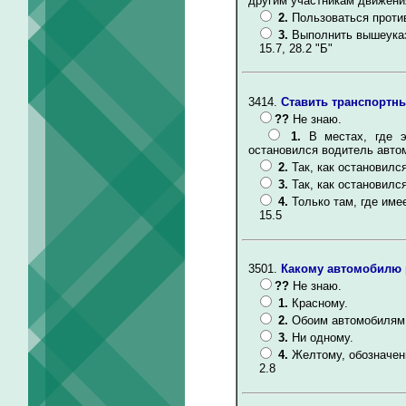
другим участникам движени
2.
Пользоваться проти
3.
Выполнить вышеуказ
15.7, 28.2 "Б"
3414.
Ставить транспортны
??
Не знаю.
1.
В местах, где э
остановился водитель авто
2.
Так, как остановилс
3.
Так, как остановилс
4.
Только там, где име
15.5
3501.
Какому автомобилю р
??
Не знаю.
1.
Красному.
2.
Обоим автомобилям
3.
Ни одному.
4.
Желтому, обозначен
2.8