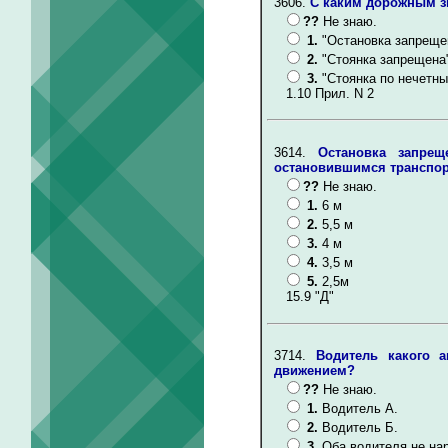
3606.
С каким дорожным з
??
Не знаю.
1.
"Остановка запреще
2.
"Стоянка запрещена
3.
"Стоянка по нечетн
1.10 Прил. N 2
3614.
Остановка запре
остановившимся транспор
??
Не знаю.
1.
6 м
2.
5,5 м
3.
4 м
4.
3,5 м
5.
2,5м
15.9 "Д"
3714.
Водитель какого 
движением?
??
Не знаю.
1.
Водитель А.
2.
Водитель Б.
3.
Оба водителя не на