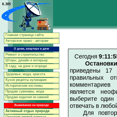
К.305
Главная страница сайта
Авторское право - авторам
О доме, квартире и даче
Ремонт и строительство
Сегодня
9:11:5
Шторы, дизайн и интерьер
Остановк
В саду, на даче и огороде
приведены 17 
Здоровье, мода, красота
правильных от
Кухня рецепты кулинария
комментариев 
Исторические костюмы
является неоф
Продам сувениры, мода
Продам изделия из камней
выберите один 
отвечать в любо
Выживание на природе
Активный отдых природа
Для повторен
Оказание первой помощи