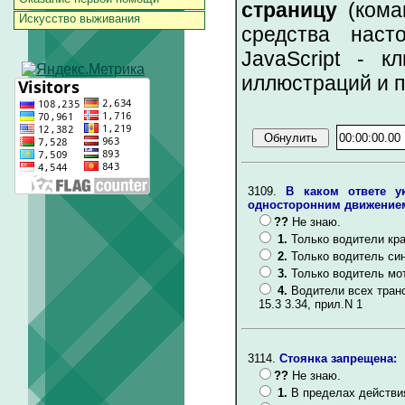
страницу
(коман
Искусство выживания
средства наст
JavaScript - к
иллюстраций и 
3109.
В каком ответе у
односторонним движением
??
Не знаю.
1.
Только водители кр
2.
Только водитель син
3.
Только водитель мо
4.
Водители всех тран
15.3 3.34, прил.N 1
3114.
Стоянка запрещена:
??
Не знаю.
1.
В пределах действи