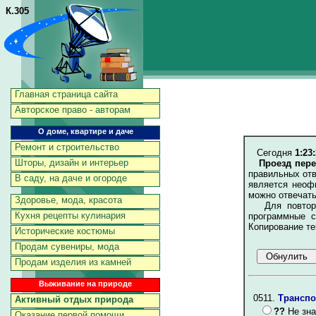
К.305
Главная страница сайта
Авторское право - авторам
О доме, квартире и даче
Ремонт и строительство
Сегодня
1:23:
Шторы, дизайн и интерьер
Проезд пере
правильных отв
В саду, на даче и огороде
является неоф
можно отвечать
Здоровье, мода, красота
Для повторен
Кухня рецепты кулинария
программные с
Копирование те
Исторические костюмы
Продам сувениры, мода
Продам изделия из камней
Выживание на природе
0511.
Транспо
Активный отдых природа
??
Не зна
Оказание первой помощи