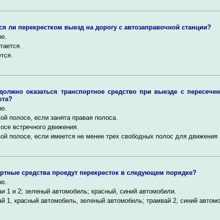
ся ли перекрестком выезд на дорогу с автозаправочной станции?
ю.
тается.
тся.
 должно оказаться транспортное средство при выезде с пересече
ота?
ю.
ой полосе, если занята правая полоса.
осе встречного движения.
ой полосе, если имеется не менее трех свободных полос для движения 
ртные средства проедут перекресток в следующем порядке?
ю.
и 1 и 2; зеленый автомобиль; красный, синий автомобили.
й 1, красный автомобиль, зеленый автомобиль; трамвай 2, синий автом