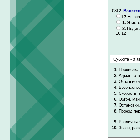
0812.
Водител
??
Не зна
1.
Я-мото
2.
Водите
16.12
1.
Перевозка 
2.
Админ. от
3.
Оказание 
4.
Безопаснос
5.
Скорость,
6.
Обгон, ма
7.
Остановки,
8.
Проезд пе
9.
Различные
10.
Знаки, раз