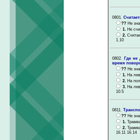
0801.
Считает
??
Не зна
1.
Не счи
2.
Считае
1.10
0802.
Где не
время повор
??
Не зна
1.
На лев
2.
На пол
3.
На лев
10.5
0811.
Транспо
??
Не зна
1.
Трамва
2.
Трамва
16.11 16.14