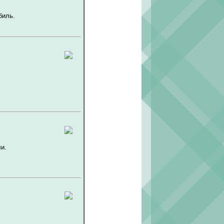
биль.
и.