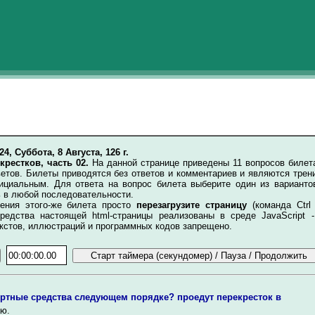
24, Суббота, 8 Августа, 126 г.
крестков, часть 02.
На данной странице приведены 11 вопросов билет
етов. Билеты приводятся без ответов и комментариев и являются трен
ициальным. Для ответа на вопрос билета выберите один из варианто
 в любой последовательности.
ия этого-же билета просто
перезагрузите страницу
(команда Ctrl
редства настоящей html-страницы реализованы в среде JavaScript -
кстов, иллюстраций и программных кодов запрещено.
ртные средства следующем порядке? проедут перекресток в
ю.