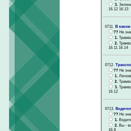
3.
Зелен
16.12 16.13
0711.
В каком
??
Не зна
1.
Трамва
2.
Трамва
16.11 16.14
0712.
Транспо
??
Не зна
1.
Легков
2.
Трамва
3.
Трамва
16.12
0713.
Водител
??
Не зна
1.
Водите
2.
Вы - в
16.9