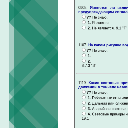
0908.
Является ли вклю
предупреждающим сигна
??
Не знаю.
1.
Является.
2.
Не является. 9.1 "Г"
1107.
На каком рисунке во
??
Не знаю.
1.
2.
8.7.3 "З"
1119.
Какие световые пр
движении в тоннеле незав
??
Не знаю.
1.
Габаритные огни или
2.
Дальний или ближни
3.
Аварийная световая
4.
Световые приборы н
19.1