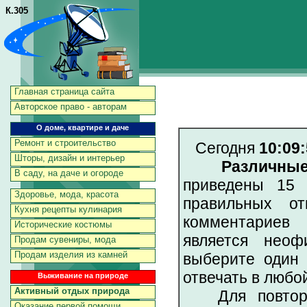
К.305
Главная страница сайта
Авторское право - авторам
О доме, квартире и даче
Ремонт и строительство
Сегодня
10:09:
Шторы, дизайн и интерьер
Различны
В саду, на даче и огороде
приведены 15 
Здоровье, мода, красота
правильных от
Кухня рецепты кулинария
комментариев 
Исторические костюмы
является неоф
Продам сувениры, мода
Продам изделия из камней
выберите один 
отвечать в любо
Выживание на природе
Активный отдых природа
Для повторен
Оказание первой помощи