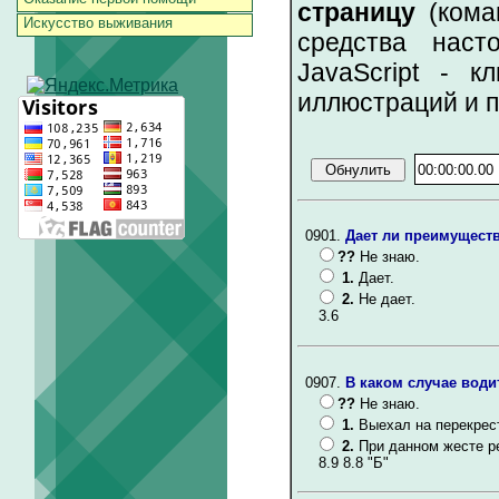
страницу
(коман
Искусство выживания
средства наст
JavaScript - к
иллюстраций и 
0901.
Дает ли преимущест
??
Не знаю.
1.
Дает.
2.
Не дает.
3.6
0907.
В каком случае вод
??
Не знаю.
1.
Выехал на перекрест
2.
При данном жесте р
8.9 8.8 "Б"