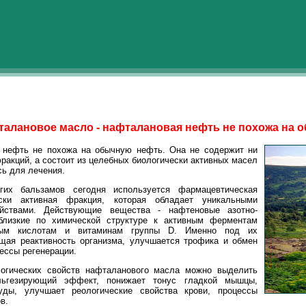
алановое масло - нафталановая нефть не похожа на 
ефть не похожа на обычную нефть. Она не содержит ни
ракций, а состоит из целебных биологически активных масел
сь для лечения.
 бальзамов сегодня используется фармацевтическая
ески активная фракция, которая обладает уникальными
йствами. Действующие вещества - нафтеновые азотно-
 близкие по химической структуре к активным ферментам
чным кислотам и витаминам группы D. Именно под их
щая реактивность организма, улучшается трофика и обмен
ессы регенерации.
ических свойств нафталанового масла можно выделить
льгезирующий эффект, понижает тонус гладкой мышцы,
уды, улучшает реологические свойства крови, процессы
в.