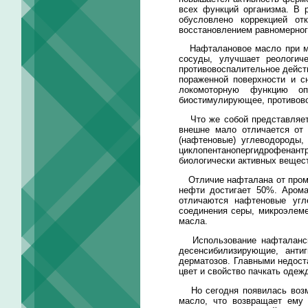
всех функций организма. В 
обусловлено коррекцией от
восстановлением равномерног
Нафталановое масло при мес
сосуды, улучшает реологич
противовоспалительное дейст
пораженной поверхности и с
локомоторную функцию опо
биостимулирующее, противово
Что же собой представляет п
внешне мало отличается от
(нафтеновые) углеводороды,
циклопентанопергидрофенант
биологически активных вещест
Отличие нафталана от промыш
нефти достигает 50%. Арома
отличаются нафтеновые угл
соединения серы, микроэлемен
масла.
Использование нафталанско
десенсибилизирующие, анти
дерматозов. Главными недост
цвет и свойство пачкать одеж
Но сегодня появилась возмо
масло, что возвращает ему