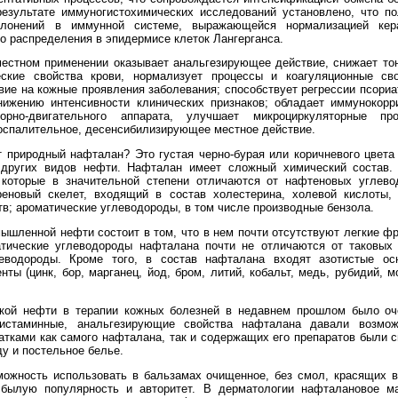
результате иммуногистохимических исследований установлено, что п
клонений в иммунной системе, выражающейся нормализацией кера
о распределения в эпидермисе клеток Лангерганса.
тном применении оказывает анальгезирующее действие, снижает тон
еские свойства крови, нормализует процессы и коагуляционные св
вие на кожные проявления заболевания; способствует регрессии псор
нижению интенсивности клинических признаков; обладает иммунокорр
рно-двигательного аппарата, улучшает микроциркуляторные пр
спалительное, десенсибилизирующее местное действие.
риродный нафталан? Это густая черно-бурая или коричневого цвета 
 других видов нефти. Нафталан имеет сложный химический состав.
 которые в значительной степени отличаются от нафтеновых углев
реновый скелет, входящий в состав холестерина, холевой кислоты,
в; ароматические углеводороды, в том числе производные бензола.
ленной нефти состоит в том, что в нем почти отсутствуют легкие фр
тические углеводороды нафталана почти не отличаются от таковых 
еводороды. Кроме того, в состав нафталана входят азотистые осн
ты (цинк, бор, марганец, йод, бром, литий, кобальт, медь, рубидий, 
й нефти в терапии кожных болезней в недавнем прошлом было оче
гистаминные, анальгезирующие свойства нафталана давали возмо
атками как самого нафталана, так и содержащих его препаратов были 
ду и постельное белье.
жность использовать в бальзамах очищенное, без смол, красящих в
 былую популярность и авторитет. В дерматологии нафталановое м