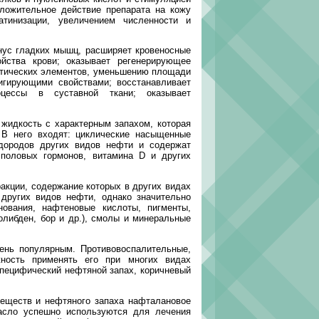
оложительное действие препарата на кожу
тинизации, увеличением численности и
ус гладких мышц, расширяет кровеносные
ойства крови; оказывает регенерирующее
иатических элементов, уменьшению площади
игирующими свойствами; восстанавливает
оцессы в суставной ткани; оказывает
жидкость с характерным запахом, которая
 В него входят: циклические насыщенные
одородов других видов нефти и содержат
 половых гормонов, витамина D и других
акции, содержание которых в других видах
других видов нефти, однако значительно
ования, нафтеновые кислоты, пигменты,
молибден, бор и др.), смолы и минеральные
нь популярным. Противовоспалительные,
жность применять его при многих видах
специфический нефтяной запах, коричневый
еществ и нефтяного запаха нафталановое
асло успешно используются для лечения