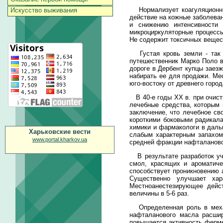
Нормализует коагуляционные
Искусство выживания
действие на кожные заболева
и снижению интенсивности 
микроциркуляторные процессы
Не содержит токсичных вещес
Густая кровь земли - так н
путешественник Марко Поло в
дороге в Дербент купцы заез
набирать ее для продажи. Ме
юго-востоку от древнего гор
В 40-е годы XX в. при очист
лечебные средства, которым
заключение, что лечебное св
короткими боковыми радикала
химики и фармакологи в даль
Харьковские вести
слабым характерным запахом
www.portal.kharkov.ua
средней фракции нафталаново
В результате разработок уч
смол, красящих и ароматиче
способствует проникновению 
Существенно улучшает хар
Местноанестезирующее дейст
величины в 5-6 раз.
Определенная роль в механ
нафталанового масла расшир
повышается активность ферме