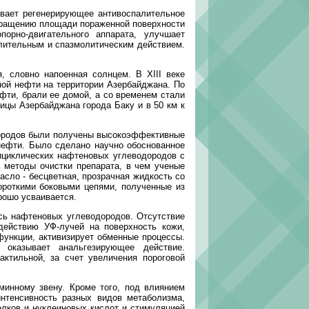
вает регенерирующее антивоспалительное
окращению площади пораженной поверхности
орно-двигательного аппарата, улучшает
лительным и спазмолитическим действием.
 словно напоенная солнцем. В XIII веке
ной нефти на территории Азербайджана. По
фти, брали ее домой, а со временем стали
ицы Азербайджана города Баку и в 50 км к
дородов были получены высокоэффективные
нефти. Было сделано научно обоснованное
ициклических нафтеновых углеводородов с
 методы очистки препарата, в чем ученые
сло - бесцветная, прозрачная жидкость со
ороткими боковыми цепями, полученные из
рошо усваивается.
сь нафтеновых углеводородов. Отсутствие
действию УФ-лучей на поверхность кожи,
функции, активизирует обменные процессы.
 оказывает анальгезирующее действие.
ктильной, за счет увеличения пороговой
инному звену. Кроме того, под влиянием
нтенсивность разных видов метаболизма,
лков и нуклеиновых кислот и стимуляцией