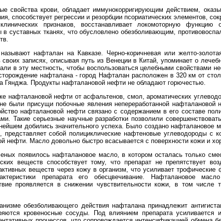
 свойства крови, обладает иммунокорригирующим действием, оказы
ния, способствует регрессии и резорбции псориатических элементов, с
клинических признаков, восстанавливает локомоторную функцию оп
 в суставных тканях, что обусловлено обезболивающим, противовоспа
тв.
азывают нафталан на Кавказе. Черно-коричневая или желто-золотая,
 своих записях, описывая путь из Венеции в Китай, упоминает о лечеб
жали в эту местность, чтобы воспользоваться целебными свойствами не
сторождение нафталана - город Нафталан расположен в 320 км от стол
ода Гянджа. Продукты нафталановой нефти не обладают горючестью.
ке нафталановой нефти от асфальтенов, смол, ароматических углево
 не были присущи побочные явления непереработанной нафталановой 
ойство нафталановой нефти связано с содержанием в его составе пол
ми. Такие серьезные научные разработки позволили совершенствовать
нейшем добились значительного успеха. Было создано нафталановое ма
, представляет собой полициклические нафтеновые углеводороды с к
й нефти. Масло довольно быстро всасывается с поверхности кожи и хо
еных появилось нафталановое масло, в котором осталась только сме
ских веществ способствует тому, что препарат не препятствует воз
активных веществ через кожу в организм, что усиливает трофические 
актеристики препарата его обесцвечивание. Нафталановое масло
вие проявляется в снижении чувствительности кожи, в том числе та
изме обезболивающего действия нафталана принадлежит антигистам
яются кровеносные сосуды. Под влиянием препарата усиливается и
нтативных процессов, что сопровождается интенсификацией обмена бе