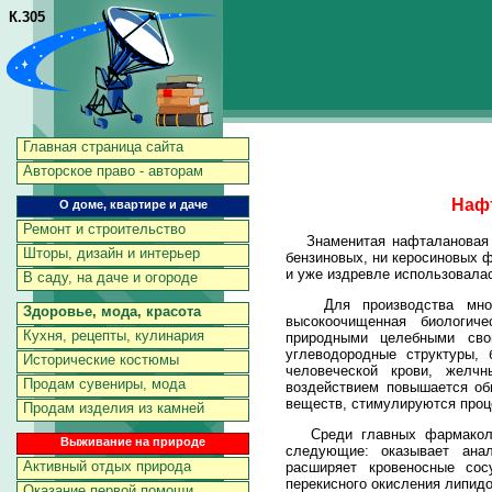
К.305
Главная страница сайта
Авторское право - авторам
Нафт
О доме, квартире и даче
Ремонт и строительство
Знаменитая нафталановая н
Шторы, дизайн и интерьер
бензиновых, ни керосиновых ф
и уже издревле использовала
В саду, на даче и огороде
Для производства многих
Здоровье, мода, красота
высокоочищенная биологич
Кухня, рецепты, кулинария
природными целебными сво
углеводородные структуры,
Исторические костюмы
человеческой крови, жел
Продам сувениры, мода
воздействием повышается об
веществ, стимулируются проц
Продам изделия из камней
Среди главных фармаколог
Выживание на природе
следующие: оказывает ана
Активный отдых природа
расширяет кровеносные сос
перекисного окисления липидо
Оказание первой помощи