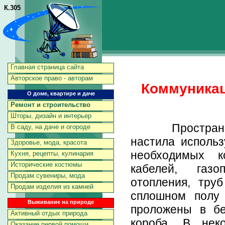
К.305
Главная страница сайта
Авторское право - авторам
Коммуникац
О доме, квартире и даче
Ремонт и строительство
Шторы, дизайн и интерьер
Пространство
В саду, на даче и огороде
настила исполь
Здоровье, мода, красота
необходимых к
Кухня, рецепты, кулинария
Исторические костюмы
кабелей, газо
Продам сувениры, мода
отопления, тру
Продам изделия из камней
сплошном полу 
Выживание на природе
проложены в бе
Активный отдых природа
короба. В не
Оказание первой помощи