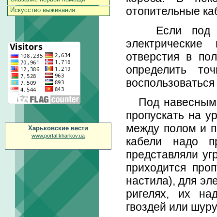
отопительные ка
Искусство выживания
Если под пов
электрические
отверстия в по
определить то
воспользоваться 
Под навесными 
пропускать на у
между полом и п
Харьковские вести
www.portal.kharkov.ua
кабели надо п
представляли уг
приходится проп
настила), для эл
ригелях, их на
гвоздей или шуру