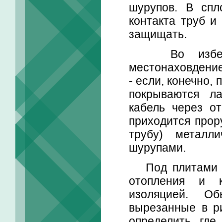
шурупов. В спл
контакта труб и
защищать.
Во избежани
местонаховдение
- если, конечно,
покрываются ла
кабель через от
приходится прор
трубу) металли
шурупами.
Под плитами на
отопления и к
изоляцией. О
вырезанные в ри
определить, гд