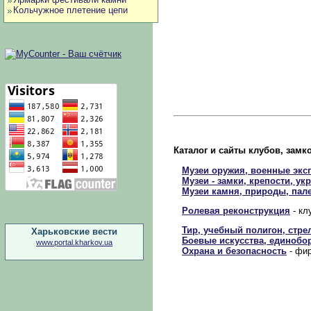
Кольчужное плетение цепи
Каталог и сайты клубов, замк
Музеи оружия, военные экс
Музеи - замки, крепости, ук
Музеи камня, природы, пал
Ролевая реконструкция
- кл
Тир, учебный полигон, стре
Харьковские вести
Боевые искусства, единобо
www.portal.kharkov.ua
Охрана и безопасность
- фир