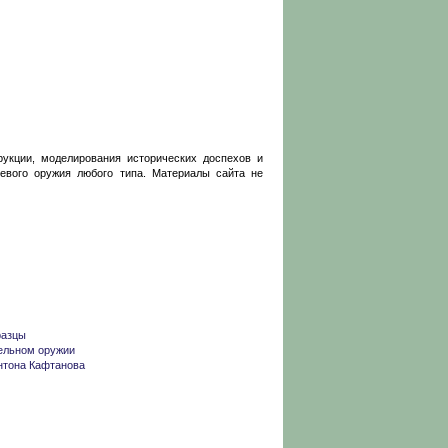
укции, моделирования исторических доспехов и
оевого оружия любого типа. Материалы сайта не
разцы
ельном оружии
нтона Кафтанова