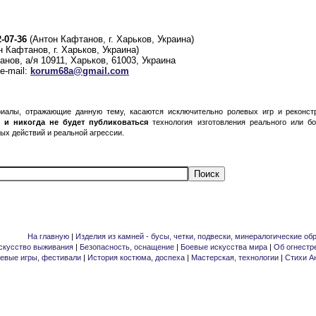
2-07-36
(Антон Кафтанов, г. Харьков, Украина)
 Кафтанов, г. Харьков, Украина)
ов, а/я 10911, Харьков, 61003, Украина
e-mail:
korum68a@gmail.com
иалы, отражающие данную тему, касаются исключительно ролевых игр и реконстр
 и никогда не будет публиковаться
технология изготовления реального или б
ых действий и реальной агрессии.
На главную
|
Изделия из камней - бусы, четки, подвески, минералогические об
скусство выживания
|
Безопасность, оснащение
|
Боевые искусства мира
|
Об огнестр
евые игры, фестивали
|
История костюма, доспеха
|
Мастерская, технологии
|
Стихи А