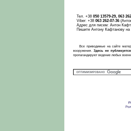
Тел. +38
050 13579-29, 063 26
Viber: +38
063 262-07-36
(Антон
Адрес для писем: Антон Кафтан
Пишите Антону Кафтанову на 
Все приводимые на сайте матер
вооружения.
Здесь не публикуется
пропагандируют ведение любых военн
И
Рол