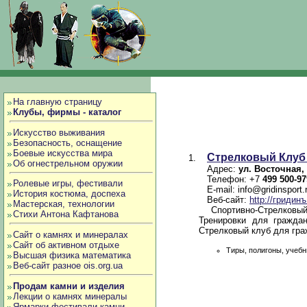
На главную страницу
Клубы, фирмы - каталог
Искусство выживания
Безопасность, оснащение
Боевые искусства мира
Стрелковый Клу
Об огнестрельном оружии
Адрес:
ул. Восточная, 
Телефон: +7
499 500-97
Ролевые игры, фестивали
E-mail:
info@gridinsport.
История костюма, доспеха
Веб-сайт:
http://гридин
Мастерская, технологии
Спортивно-Стрелковый
Стихи Антона Кафтанова
Тренировки для граждан
Стрелковый клуб для гра
Сайт о камнях и минералах
Сайт об активном отдыхе
Тиры, полигоны, учеб
Высшая физика математика
Веб-сайт разное ois.org.ua
Продам камни и изделия
Лекции о камнях минералы
Ярмарки фестивали камни