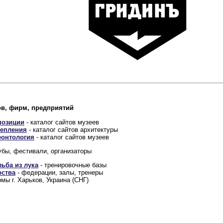
ов, фирм, предприятий
позиции
- каталог сайтов музеев
репления
- каталог сайтов архитектуры
еонтология
- каталог сайтов музеев
убы, фестивали, организаторы
льба из лука
- тренировочные базы
рства
- федерации, залы, тренеры
мы г. Харьков, Украина (СНГ)