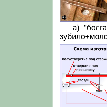
а) "болгар
зубило+моло