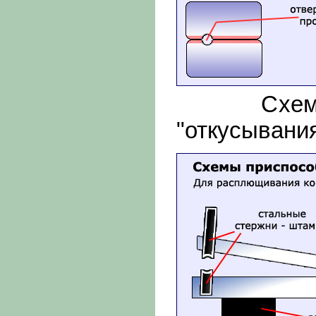
Схема пе
"откусывани