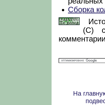
реальных
Сборка ко
Исто
(С) copy
комментарии
На главну
подве