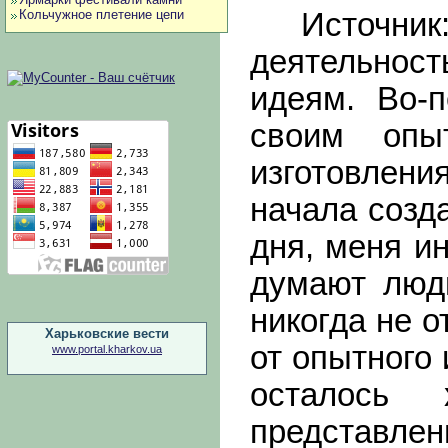
Кольчужное плетение цепи
Источник
деятельнос
идеям. Во-
своим опы
изготовлени
начала созд
дня, меня и
думают люди
никогда не 
Харьковские вести
от опытного
www.portal.kharkov.ua
осталось 
представле