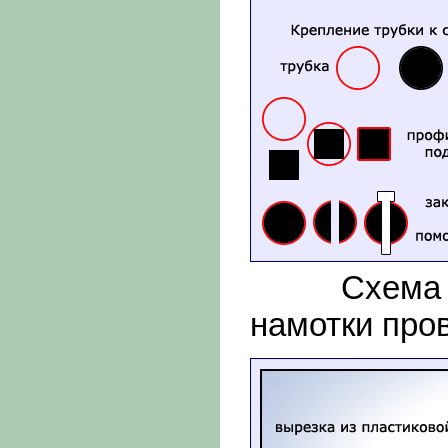
Схема изг
намотки про