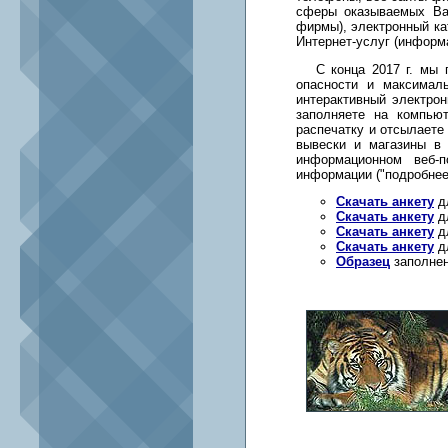
сферы оказываемых Ва
фирмы), электронный кат
Интернет-услуг (информа
С конца 2017 г. мы п
опасности и максимал
интерактивный электро
заполняете на компью
распечатку и отсылаете
вывески и магазины в 
информационном веб-п
информации ("подробнее
Скачать анкету
дл
Скачать анкету
дл
Скачать анкету
дл
Скачать анкету
дл
Образец
заполнен