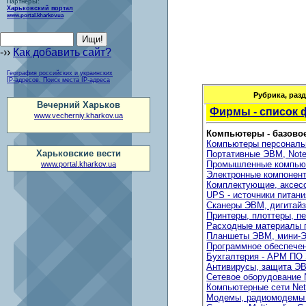
Партнеры:
Харьковский портал
www.portal.kharkov.ua
-››
Как добавить сайт?
География российских и украинских
IP-адресов. Поиск места IP-адреса
Рубрика, раз
Вечерний Харьков
Фирмы - список
www.vecherniy.kharkov.ua
Компьютеры - базово
Компьютеры персонал
Харьковские вести
Портативные ЭВМ, Not
Промышленные компью
www.portal.kharkov.ua
Электронные компонен
Комплектующие, аксес
UPS - источники питани
Сканеры ЭВМ, дигитай
Принтеры, плоттеры, п
Расходные материалы 
Планшеты ЭВМ, мини-
Программное обеспече
Бухгалтерия - АРМ ПО
Антивирусы, защита Э
Сетевое оборудование 
Компьютерные сети Ne
Модемы, радиомодем