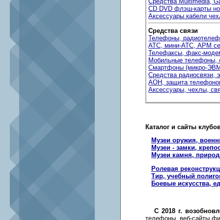
Средства Multimedia, 
CD DVD флэш-карты но
Аксессуары кабели че
Средства связи
Телефоны, радиотеле
АТС, мини-АТС, АРМ се
Телефаксы, факс-мод
Мобильные телефоны, 
Смартфоны (микро-ЭВ
Средства радиосвязи, 
АОН, защита телефонов
Аксессуары, чехлы, св
Каталог и сайты клубо
Музеи оружия, военн
Музеи - замки, крепо
Музеи камня, природ
Ролевая реконструк
Тир, учебный полигон
Боевые искусства, е
С 2018 г. возобно
телефоны, веб-сайты фи