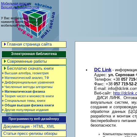
Мобильная версия
Версия для смартфонов
У Вас мобильный браузер -
нажмите кнопку вверху,
мобильная версия сайта
Главная страница сайта
Электронная библиотека
Современные работы
Бесплатно скачать книги
DC Link
- информаци
»
Высшая алгебра, геометрия
Адрес:
ул. Серповая 4
»
Математический анализ, ТФ
Телефон: +38
057 719-
»
Дифференциальные уравнения
Факс: +38
057 719-52-2
»
Численные методы алгоритмы
E-mail:
info@dclink.co
»
Математическая физика
Веб-сайт:
http://dclink
»
Теория чисел и множеств книги
ДИСИ ЛИНК. Оптовая
»
Специальные темы, книги
визуальных систем, му
»
Общая высшая физика книги
создание и сопровожде
»
Другие популярные издания
обработки данных (ЦОД
разработка и монтаж ст
Программисту веб-дизайнеру
бесперебойного питания
безопасности.
Документация - HTML, XML
Статьи пресс-релизы обзоры
Компьютеры персона