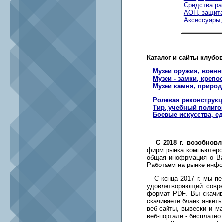
Средства ра
АОН, защита
Аксессуары,
Каталог и сайты клубо
Музеи оружия, военн
Музеи - замки, крепо
Музеи камня, природ
Ролевая реконструк
Тир, учебный полигон
Боевые искусства, е
С 2018 г. возобно
фирм рынка компьютеров
общая инофрмация о Ва
Работаем на рынке инфор
С конца 2017 г. мы пе
удовлетворяющий совр
формат PDF. Вы скачив
скачиваете бланк анкет
веб-сайты, вывески и м
веб-портале - бесплатн