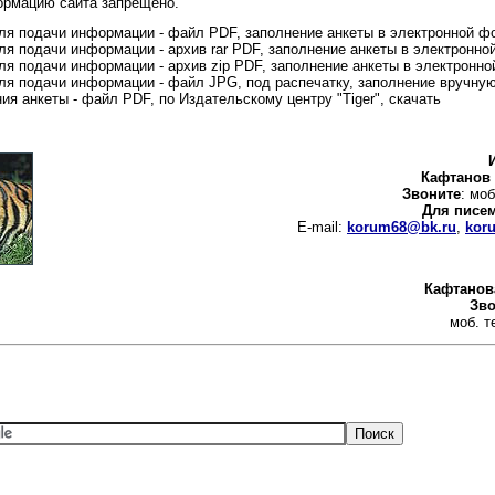
ормацию сайта запрещено.
я подачи информации - файл PDF, заполнение анкеты в электронной ф
я подачи информации - архив rar PDF, заполнение анкеты в электронн
я подачи информации - архив zip PDF, заполнение анкеты в электронн
я подачи информации - файл JPG, под распечатку, заполнение вручну
ия анкеты - файл PDF, по Издательскому центру "Tiger", скачать
Кафтанов
Звоните
: мо
Для писе
E-mail:
korum68@bk.ru
,
kor
Кафтанов
Зво
моб. т