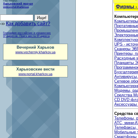
Партнеры:
Харьковский портал
Фирмы -
www.portal.kharkov.ua
Компьютеры
Компьютеры
-››
Как добавить сайт?
Портативные
Промышленн
География российских и украинских
Электронны
IP-адресов. Поиск места IP-адреса
Комплектую
UPS - источ
Вечерний Харьков
Сканеры ЭВ
www.vecherniy.kharkov.ua
Принтеры, п
Расходные 
Планшеты Э
Программно
Харьковские вести
Бухгалтери
www.portal.kharkov.ua
Антивирусы
Сетевое обо
Компьютерн
Модемы, ра
Средства Mu
CD DVD флэ
Аксессуары
Средства с
Телефоны, 
АТС, мини-А
Телефаксы,
Мобильные 
Смартфоны 