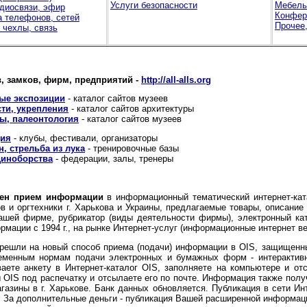
Услуги безопасности
Мебель
диосвязи, эфир
Конфер
 телефонов, сетей
Прочее,
 чехлы, связь
в, замков, фирм, предприятий -
http://all-alls.org
ые экспозиции
- каталог сайтов музеев
сти, укрепления
- каталог сайтов архитектуры
ы, палеонтология
- каталог сайтов музеев
ция
- клубы, фестивали, организаторы
, стрельба из лука
- тренировочные базы
диноборства
- федерации, залы, тренеры
влен прием информации
в информационный тематический интернет-кат
 и оргтехники г. Харькова и Украины, предлагаемые товары, описание
шей фирме, рубрикатор (виды деятельности фирмы), электронный ката
мации с 1994 г., на рынке Интернет-услуг (информационные интернет веб-
решли на новый способ приема (подачи) информации в OIS, защищенны
еменным нормам подачи электронных и бумажных форм - интерактив
аете анкету в Интернет-каталог OIS, заполняете на компьютере и от
ы OIS под распечатку и отсылаете его по почте. Информация также полу
агазины в г. Харькове. Банк данных обновляется. Публикация в сети 
о. За дополнительные деньги - публикация Вашей расширенной информац