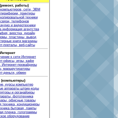
 (ремонт, работы)
 компьютеров, сети, ЭВМ
 периферии, принтеры
 копировальной техники
 связи, телефонов
 аудио и видеотехники
а информация агентства
фия, верстка, дизайн
рмы, пластины, вывод
терные книги магазины
т-порталы, веб-сайты
 Интернет
чение к сети Интернет
ет-офисы, игры, кафе
, Интернет-провайдеры
ы, маршрутизаторы
т-деньги, обмен
 (компьютеры)
ие, курсы компьютер
ые аппараты штрих-коды
ляторы и органайзеры
параты, фототехника
вары, офисные товары
я техника, кондиционеры
ехника бытовая, лампы
ая пленка, голограммы
ское оборудование