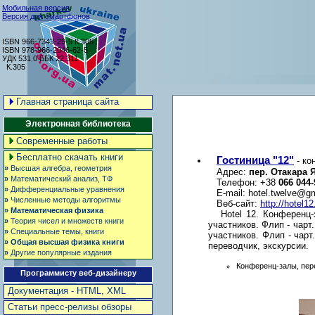
Мобильная версия
Версия для смартфонов
ISBN 966-7343-29-5 К.305
ISBN 978-966-2046-62-5
УДК 531.0 ББК 22.311
К.305
Главная страница сайта
Электронная библиотека
Современные работы
Бесплатно скачать книги
Гостиница "12"
- ко
»
Высшая алгебра, геометрия
Адрес:
пер. Отакара 
»
Математический анализ, ТФ
Телефон: +38
066 044-
»
Дифференциальные уравнения
E-mail:
hotel.twelve@g
»
Численные методы алгоритмы
Веб-сайт:
http://hotel1
»
Математическая физика
Hotel 12. Конференц
»
Теория чисел и множеств книги
участников. Флип - чарт
»
Специальные темы, книги
участников. Флип - чарт
»
Общая высшая физика книги
переводчик, экскурсии.
»
Другие популярные издания
Конференц-залы, пер
Программисту веб-дизайнеру
Документация - HTML, XML
Статьи пресс-релизы обзоры