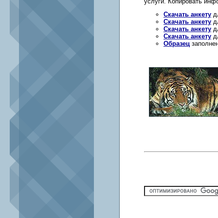
услуги. Копировать инф
Скачать анкету
дл
Скачать анкету
дл
Скачать анкету
дл
Скачать анкету
дл
Образец
заполнен