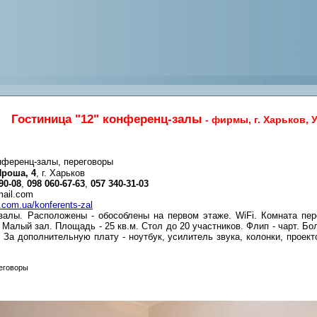
Гостиница "12" конференц-залы
- фирмы, г. Харьков, 
нференц-залы, переговоры
Яроша, 4
, г. Харьков
90-08
,
098 060-67-63
,
057 340-31-03
mail.com
2.com.ua/konferents-zal
-залы. Расположены - обособлены на первом этаже. WiFi. Комната пер
. Малый зал. Площадь - 25 кв.м. Стол до 20 участников. Флип - чарт. Бо
. За дополнительную плату - ноутбук, усилитель звука, колонки, проек
еговоры