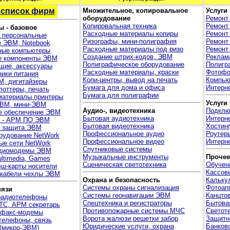
 список фирм
Множительное, копировальное
Услуги
оборудование
Ремонт
Копировальная техника
Ремонт
 - базовое
Расходные материалы копиры
Ремонт
 персональные
Ризографы, мини-полиграфия
Ремонт
 ЭВМ, Notebook
Расходные материалы под ризо
Ремонт
ые компьютеры
Создание штрих-кодов, ЭВМ
Реклам
е компоненты ЭВМ
Полиграфическое оборудование
Полигра
щие, аксессуары
Расходные материалы, краски
Фотофо
ники питания
Копи-центры, вывод на печать
Компью
М, дигитайзеры
Бумага для дома и офиса
Интерне
лоттеры, печать
Бумага для полиграфии
материалы принтеры
Услуги
ВМ, мини-ЭВМ
Аудио-, видеотехника
Подклю
е обеспечение ЭВМ
Бытовая аудиотехника
Интерн
я - АРМ ПО ЭВМ
Бытовая видеотехника
Хостинг
, защита ЭВМ
Профессиональное аудио
Роутер
рудование NetWork
Профессиональное видео
Интерне
ые сети NetWork
Спутниковые системы
диомодемы ЭВМ
Музыкальные инструменты
Прочее
ltimedia, Games
Сценическая светотехника
Обучен
ш-карты носители
Кассов
 кабели чехлы ЭВМ
Охрана и безопасность
Кальку
Системы охраны сигнализация
Фотоап
вязи
Системы геонавигации ЭВМ
Канцто
радиотелефоны
Спецтехника и регистраторы
Бытова
ТС, АРМ секретарь
Противопожарные системы МЧС
Светот
 факс-модемы
Ворота жалюзи решетки забор
Защитн
телефоны, связь
Юридические услуги, охрана
Банков
(микро-ЭВМ)