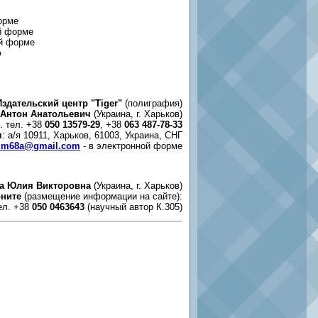
орме
ой форме
ой форме
ю
Издательский центр "Tiger"
(полиграфия)
 Антон Анатольевич
(Украина, г. Харьков)
б. тел. +38
050 13579-29
, +38
063 487-78-33
м
: а/я 10911, Харьков, 61003, Украина, СНГ
um68a@gmail.com
- в электронной форме
а Юлия Викторовна
(Украина, г. Харьков)
ните
(размещение информации на сайте):
ел. +38
050 0463643
(научный автор К.305)