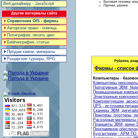
Бытовая техника, ко
Веб-дизайнеру - JavaScript
Прочее, разное
Другие материалы сайта
Справочник OIS - фирмы
Авторское право - помощь
Полиграфия, печать цвет
Библиография, статьи
Продам камни, минералы
Рыцарские турниры, RPG
Рубрика, раз
Фирмы - список
Компьютеры - базово
Компьютеры персонал
Портативные ЭВМ, Not
Промышленные компью
Электронные компонен
Комплектующие, аксес
UPS - источники питани
Сканеры ЭВМ, дигитай
Принтеры, плоттеры, п
Расходные материалы 
Планшеты ЭВМ, мини-
Программное обеспече
Бухгалтерия - АРМ ПО