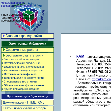
Мобильная версия
Версия для смартфонов
У Вас мобильный браузер -
нажмите кнопку вверху,
мобильная версия сайта
Главная страница сайта
Электронная библиотека
Современные работы
Бесплатно скачать книги
КАМ
- автокондицион
»
Высшая алгебра, геометрия
Адрес:
пр. Ландау, 29
»
Математический анализ, ТФ
Телефон: +38
095 359-
»
Дифференциальные уравнения
Телефон: +38
095 39-3
»
Численные методы алгоритмы
Факс: +38
057 766-09-2
»
Математическая физика
E-mail:
kam@kam.com.
»
Теория чисел и множеств книги
Веб-сайт:
http://kam.c
»
Специальные темы, книги
Автомобильные конди
»
Общая высшая физика книги
трактора, трубоукладч
»
Другие популярные издания
автобусы от 5,3кВт до
большими фургонами 
Программисту веб-дизайнеру
рефрижераторным устан
каждой области есть па
Документация - HTML, XML
отопитель или тахограф
Статьи пресс-релизы обзоры