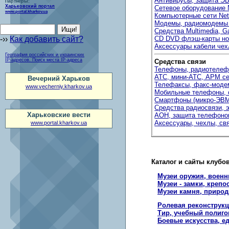
Антивирусы, защита Э
Партнеры:
Харьковский портал
Сетевое оборудование 
www.portal.kharkov.ua
Компьютерные сети Ne
Модемы, радиомодем
Средства Multimedia, 
-››
Как добавить сайт?
CD DVD флэш-карты но
Аксессуары кабели че
География российских и украинских
IP-адресов. Поиск места IP-адреса
Средства связи
Телефоны, радиотеле
АТС, мини-АТС, АРМ се
Вечерний Харьков
Телефаксы, факс-мод
www.vecherniy.kharkov.ua
Мобильные телефоны, 
Смартфоны (микро-ЭВ
Средства радиосвязи, 
Харьковские вести
АОН, защита телефонов
Аксессуары, чехлы, св
www.portal.kharkov.ua
Каталог и сайты клубо
Музеи оружия, военн
Музеи - замки, крепо
Музеи камня, природ
Ролевая реконструк
Тир, учебный полигон
Боевые искусства, е