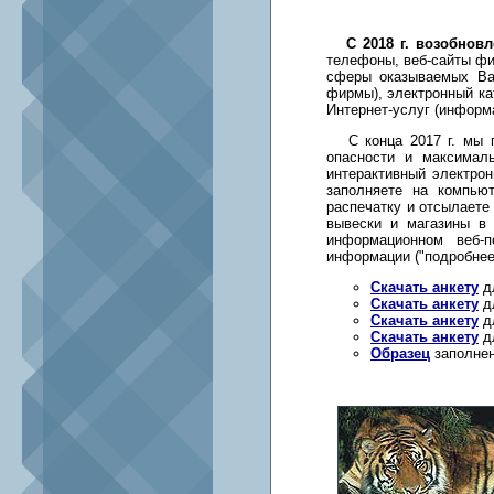
С 2018 г. возобно
телефоны, веб-сайты фи
сферы оказываемых Ва
фирмы), электронный кат
Интернет-услуг (информа
С конца 2017 г. мы п
опасности и максимал
интерактивный электро
заполняете на компью
распечатку и отсылаете
вывески и магазины в 
информационном веб-п
информации ("подробнее
Скачать анкету
дл
Скачать анкету
дл
Скачать анкету
дл
Скачать анкету
дл
Образец
заполнен