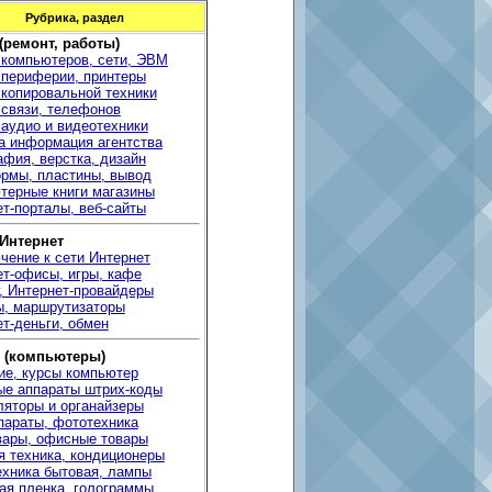
Рубрика, раздел
 (ремонт, работы)
 компьютеров, сети, ЭВМ
 периферии, принтеры
 копировальной техники
 связи, телефонов
 аудио и видеотехники
а информация агентства
фия, верстка, дизайн
рмы, пластины, вывод
терные книги магазины
т-порталы, веб-сайты
 Интернет
чение к сети Интернет
ет-офисы, игры, кафе
, Интернет-провайдеры
ы, маршрутизаторы
т-деньги, обмен
 (компьютеры)
ие, курсы компьютер
ые аппараты штрих-коды
ляторы и органайзеры
параты, фототехника
вары, офисные товары
я техника, кондиционеры
ехника бытовая, лампы
ая пленка, голограммы