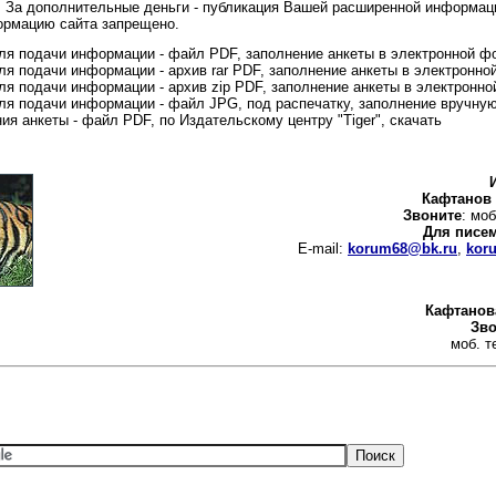
о. За дополнительные деньги - публикация Вашей расширенной информац
ормацию сайта запрещено.
я подачи информации - файл PDF, заполнение анкеты в электронной ф
я подачи информации - архив rar PDF, заполнение анкеты в электронн
я подачи информации - архив zip PDF, заполнение анкеты в электронн
я подачи информации - файл JPG, под распечатку, заполнение вручну
ия анкеты - файл PDF, по Издательскому центру "Tiger", скачать
Кафтанов
Звоните
: мо
Для писе
E-mail:
korum68@bk.ru
,
kor
Кафтанов
Зво
моб. т