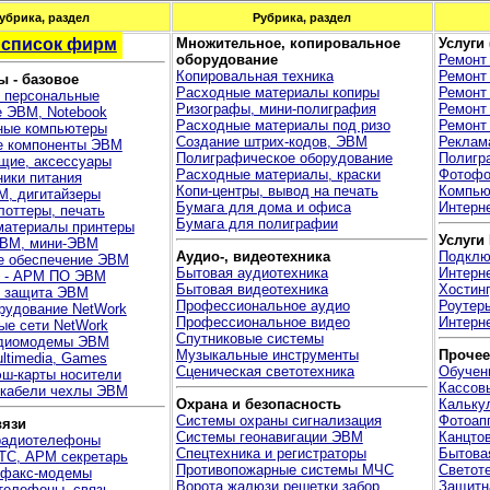
убрика, раздел
Рубрика, раздел
 список фирм
Множительное, копировальное
Услуги
оборудование
Ремонт
Копировальная техника
Ремонт
 - базовое
Расходные материалы копиры
Ремонт
 персональные
Ризографы, мини-полиграфия
Ремонт
 ЭВМ, Notebook
Расходные материалы под ризо
Ремонт
ые компьютеры
Создание штрих-кодов, ЭВМ
Реклам
е компоненты ЭВМ
Полиграфическое оборудование
Полигра
щие, аксессуары
Расходные материалы, краски
Фотофо
ники питания
Копи-центры, вывод на печать
Компью
М, дигитайзеры
Бумага для дома и офиса
Интерне
лоттеры, печать
Бумага для полиграфии
материалы принтеры
Услуги
ВМ, мини-ЭВМ
Аудио-, видеотехника
Подклю
е обеспечение ЭВМ
Бытовая аудиотехника
Интерн
я - АРМ ПО ЭВМ
Бытовая видеотехника
Хостинг
, защита ЭВМ
Профессиональное аудио
Роутер
рудование NetWork
Профессиональное видео
Интерне
ые сети NetWork
Спутниковые системы
диомодемы ЭВМ
Музыкальные инструменты
Прочее
ltimedia, Games
Сценическая светотехника
Обучен
ш-карты носители
Кассов
 кабели чехлы ЭВМ
Охрана и безопасность
Кальку
Системы охраны сигнализация
Фотоап
вязи
Системы геонавигации ЭВМ
Канцто
радиотелефоны
Спецтехника и регистраторы
Бытова
ТС, АРМ секретарь
Противопожарные системы МЧС
Светот
 факс-модемы
Ворота жалюзи решетки забор
Защитн
телефоны, связь