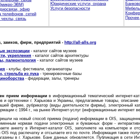
Юридические услуги, охрана
Банков
(микро-ЭВМ)
Услуги безопасности
Мебель
диосвязи, эфир
Конфер
 телефонов, сетей
Прочее,
 чехлы, связь
в, замков, фирм, предприятий -
http://all-alls.org
ые экспозиции
- каталог сайтов музеев
сти, укрепления
- каталог сайтов архитектуры
ы, палеонтология
- каталог сайтов музеев
ция
- клубы, фестивали, организаторы
, стрельба из лука
- тренировочные базы
диноборства
- федерации, залы, тренеры
влен прием информации
в информационный тематический интернет-кат
 и оргтехники г. Харькова и Украины, предлагаемые товары, описание
шей фирме, рубрикатор (виды деятельности фирмы), электронный ката
мации с 1994 г., на рынке Интернет-услуг (информационные интернет веб-
решли на новый способ приема (подачи) информации в OIS, защищенны
еменным нормам подачи электронных и бумажных форм - интерактив
аете анкету в Интернет-каталог OIS, заполняете на компьютере и от
ы OIS под распечатку и отсылаете его по почте. Информация также полу
агазины в г. Харькове. Банк данных обновляется. Публикация в сети 