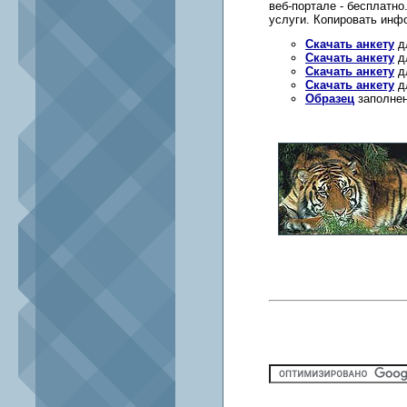
веб-портале - бесплатн
услуги. Копировать инф
Скачать анкету
дл
Скачать анкету
дл
Скачать анкету
дл
Скачать анкету
дл
Образец
заполнен