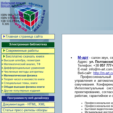
Мобильная версия
Версия для смартфонов
ISBN 966-7343-29-5 К.305
ISBN 978-966-2046-62-5
УДК 531.0 ББК 22.311
К.305
Главная страница сайта
Электронная библиотека
Современные работы
Бесплатно скачать книги
М-арт
- салон звук, с
»
Высшая алгебра, геометрия
Адрес:
ул. Полтавский
»
Математический анализ, ТФ
Телефон: +38
057 777-
»
Дифференциальные уравнения
E-mail:
info@m-art.com
»
Численные методы алгоритмы
Веб-сайт:
http://m-art.
»
Математическая физика
Профессиональный з
»
Теория чисел и множеств книги
управления и автомати
»
Специальные темы, книги
озвучивания. Конферен
»
Общая высшая физика книги
Интеллектуальные сис
»
Другие популярные издания
проектированию, соглас
работам, гарантийное и
Программисту веб-дизайнеру
Профессиональное а
Документация - HTML, XML
Профессиональное в
Бытовая видеотехник
Статьи пресс-релизы обзоры
Музыкальные инстру