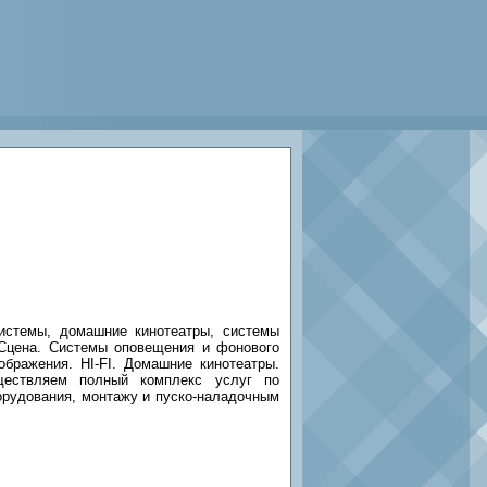
системы, домашние кинотеатры, системы
 Сцена. Системы оповещения и фонового
бражения. HI-FI. Домашние кинотеатры.
уществляем полный комплекс услуг по
орудования, монтажу и пуско-наладочным