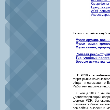
Смартфоны 
Средства ра
АОН, защита
Аксессуары,
Каталог и сайты клубо
Музеи оружия, военн
Музеи - замки, крепо
Музеи камня, природ
Ролевая реконструк
Тир, учебный полигон
Боевые искусства, е
С 2018 г. возобно
фирм рынка компьютеров
общая инофрмация о Ва
Работаем на рынке инфор
С конца 2017 г. мы пе
удовлетворяющий совр
формат PDF. Вы скачив
скачиваете бланк анкет
веб-сайты, вывески и м