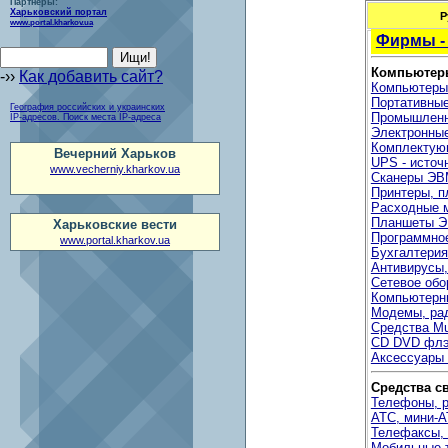
Партнеры:
Харьковский портал
Р
www.portal.kharkov.ua
Фирмы -
Компьютеры
-››
Как добавить сайт?
Компьютеры
Портативные
География российских и украинских
Промышленн
IP-адресов. Поиск места IP-адреса
Электронны
Комплектую
Вечерний Харьков
UPS - источ
www.vecherniy.kharkov.ua
Сканеры ЭВ
Принтеры, п
Расходные 
Планшеты Э
Харьковские вести
Программно
www.portal.kharkov.ua
Бухгалтери
Антивирусы
Сетевое обо
Компьютерн
Модемы, ра
Средства Mu
CD DVD флэ
Аксессуары
Средства с
Телефоны, 
АТС, мини-А
Телефаксы,
Мобильные 