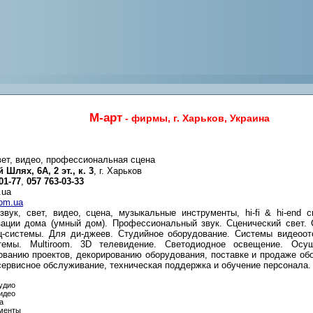
М-арт
- фирмы, г. Харьков, Украина
вет, видео, профессиональная сцена
 Шлях, 6А, 2 эт., к. 3
, г. Харьков
01-77
,
057 763-03-33
.ua
com.ua
вук, свет, видео, сцена, музыкальные инструменты, hi-fi & hi-end 
зации дома (умный дом). Профессиональный звук. Сценический свет.
ц-системы. Для ди-джеев. Студийное оборудование. Системы видеоото
темы. Multiroom. 3D телевидение. Светодиодное освещение. Ос
ованию проектов, декорированию оборудования, поставке и продаже об
 сервисное обслуживание, техническая поддержка и обучение персонала.
удио
идео
а
менты