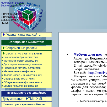
Мобильная версия
Версия для смартфонов
ISBN 966-7343-29-5 К.305
ISBN 978-966-2046-62-5
УДК 531.0 ББК 22.311
К.305
Главная страница сайта
Электронная библиотека
Современные работы
Бесплатно скачать книги
Мебель для вас
- 
»
Высшая алгебра, геометрия
Адрес:
ул. Богдана Х
»
Математический анализ, ТФ
Телефон: +38
093 561-
»
Дифференциальные уравнения
E-mail:
zakaz@mebli4y
»
Численные методы алгоритмы
Skype:
sanyasves
»
Математическая физика
Веб-сайт:
http://mebli
»
Теория чисел и множеств книги
Интернет магазин "Ме
»
Специальные темы, книги
вы можете увидеть го
»
Общая высшая физика книги
размерам и в желаемой 
»
Другие популярные издания
кресла для персонала;
шкафы и полки; мягкую
Программисту веб-дизайнеру
параметрам и нуждам. П
Документация - HTML, XML
Мебель компьютерна
Статьи пресс-релизы обзоры