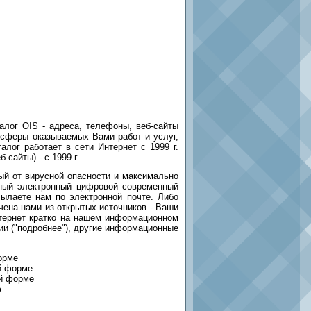
алог OIS - адреса, телефоны, веб-сайты
 сферы оказываемых Вами работ и услуг,
лог работает в сети Интернет с 1999 г.
сайты) - с 1999 г.
й от вирусной опасности и максимально
ный электронный цифровой современный
сылаете нам по электронной почте. Либо
чена нами из открытых источников - Ваши
Интернет кратко на нашем информационном
ии ("подробнее"), другие информационные
орме
ой форме
ой форме
ю