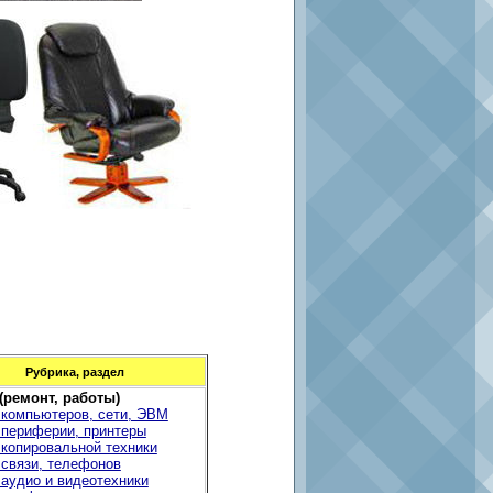
Рубрика, раздел
 (ремонт, работы)
 компьютеров, сети, ЭВМ
 периферии, принтеры
 копировальной техники
 связи, телефонов
 аудио и видеотехники