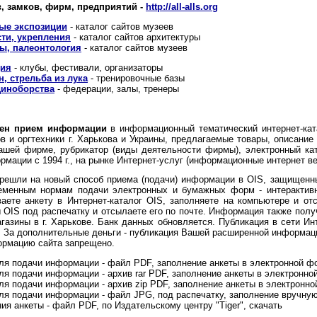
в, замков, фирм, предприятий -
http://all-alls.org
ые экспозиции
- каталог сайтов музеев
сти, укрепления
- каталог сайтов архитектуры
ы, палеонтология
- каталог сайтов музеев
ция
- клубы, фестивали, организаторы
, стрельба из лука
- тренировочные базы
диноборства
- федерации, залы, тренеры
влен прием информации
в информационный тематический интернет-кат
 и оргтехники г. Харькова и Украины, предлагаемые товары, описание
шей фирме, рубрикатор (виды деятельности фирмы), электронный ката
мации с 1994 г., на рынке Интернет-услуг (информационные интернет веб-
решли на новый способ приема (подачи) информации в OIS, защищенны
еменным нормам подачи электронных и бумажных форм - интерактив
аете анкету в Интернет-каталог OIS, заполняете на компьютере и от
ы OIS под распечатку и отсылаете его по почте. Информация также полу
агазины в г. Харькове. Банк данных обновляется. Публикация в сети 
о. За дополнительные деньги - публикация Вашей расширенной информац
ормацию сайта запрещено.
я подачи информации - файл PDF, заполнение анкеты в электронной ф
я подачи информации - архив rar PDF, заполнение анкеты в электронн
я подачи информации - архив zip PDF, заполнение анкеты в электронн
я подачи информации - файл JPG, под распечатку, заполнение вручну
ия анкеты - файл PDF, по Издательскому центру "Tiger", скачать