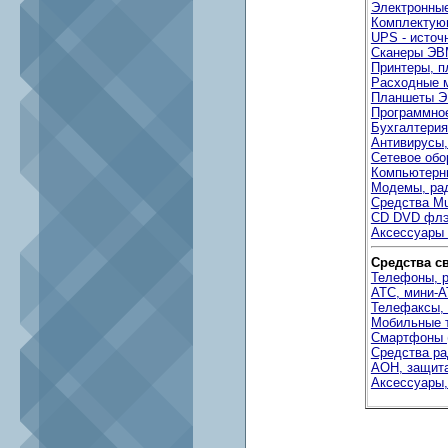
Электронны
Комплектую
UPS - источ
Сканеры ЭВ
Принтеры, п
Расходные 
Планшеты Э
Программно
Бухгалтери
Антивирусы
Сетевое обо
Компьютерн
Модемы, ра
Средства Mu
CD DVD флэ
Аксессуары
Средства с
Телефоны, 
АТС, мини-А
Телефаксы,
Мобильные 
Смартфоны 
Средства ра
АОН, защита
Аксессуары,