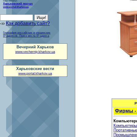
Партнеры:
Харьковский портал
www.portal.kharkov.ua
-››
Как добавить сайт?
География российских и украинских
IP-адресов. Поиск места IP-адреса
Вечерний Харьков
www.vecherniy.kharkov.ua
Харьковские вести
www.portal.kharkov.ua
Р
Фирмы -
Компьютеры
Компьютеры
Портативные
Промышленн