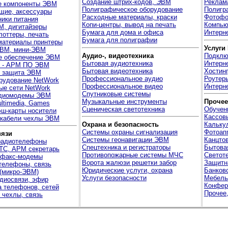
Создание штрих-кодов, ЭВМ
Реклам
е компоненты ЭВМ
Полиграфическое оборудование
Полигра
щие, аксессуары
Расходные материалы, краски
Фотофо
ники питания
Копи-центры, вывод на печать
Компью
М, дигитайзеры
Бумага для дома и офиса
Интерне
лоттеры, печать
Бумага для полиграфии
материалы принтеры
Услуги
ВМ, мини-ЭВМ
Аудио-, видеотехника
Подклю
е обеспечение ЭВМ
Бытовая аудиотехника
Интерн
я - АРМ ПО ЭВМ
Бытовая видеотехника
Хостинг
, защита ЭВМ
Профессиональное аудио
Роутер
рудование NetWork
Профессиональное видео
Интерне
ые сети NetWork
Спутниковые системы
диомодемы ЭВМ
Музыкальные инструменты
Прочее
ltimedia, Games
Сценическая светотехника
Обучен
ш-карты носители
Кассов
 кабели чехлы ЭВМ
Охрана и безопасность
Кальку
Системы охраны сигнализация
Фотоап
вязи
Системы геонавигации ЭВМ
Канцто
радиотелефоны
Спецтехника и регистраторы
Бытова
ТС, АРМ секретарь
Противопожарные системы МЧС
Светот
 факс-модемы
Ворота жалюзи решетки забор
Защитн
телефоны, связь
Юридические услуги, охрана
Банков
(микро-ЭВМ)
Услуги безопасности
Мебель
диосвязи, эфир
Конфер
 телефонов, сетей
Прочее,
 чехлы, связь