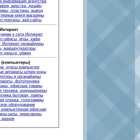
а информация агентства
фия, верстка, дизайн
рмы, пластины, вывод
терные книги магазины
т-порталы, веб-сайты
 Интернет
чение к сети Интернет
ет-офисы, игры, кафе
, Интернет-провайдеры
ы, маршрутизаторы
т-деньги, обмен
 (компьютеры)
ие, курсы компьютер
ые аппараты штрих-коды
ляторы и органайзеры
параты, фототехника
вары, офисные товары
я техника, кондиционеры
ехника бытовая, лампы
ая пленка, голограммы
ское оборудование
 компьютерная офисная
енц-залы, переговоры
 разное