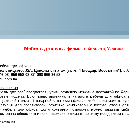
Мебель для вас
- фирмы, г. Харьков, Украина
мебель для офиса
мельницкого, 32А, Цокольный этаж (ст. м. "Площадь Восстания")
, г.
46-03
,
050 658-03-87
,
096 066-86-53
ou.com.ua
4you.com.ua
бель для вас" предлагает купить офисную мебель с доставкой по Харь
товые модели. Всю представленную в каталоге мебель для офиса 
цветовой гамме. В товарной категории офисная мебель вы можете купи
 стулья для посетителей; офисные компьютерные кресла; столы для
 мебель для офиса. Если компания позволяет, можно заказать мебе
остоянно обновляем и пополняем ассортимент, поэтому всегда можно на
я офисная