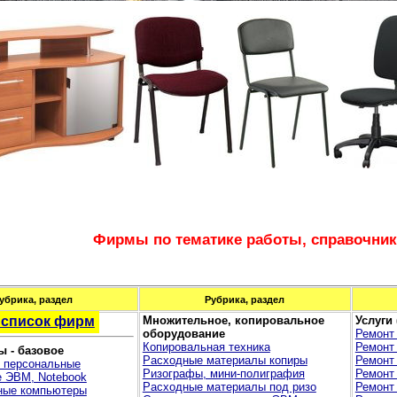
Фирмы по тематике работы, справочник
убрика, раздел
Рубрика, раздел
 список фирм
Множительное, копировальное
Услуги
оборудование
Ремонт
Копировальная техника
Ремонт
 - базовое
Расходные материалы копиры
Ремонт
 персональные
Ризографы, мини-полиграфия
Ремонт
 ЭВМ, Notebook
Расходные материалы под ризо
Ремонт
ые компьютеры