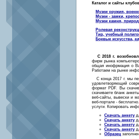
Каталог и сайты клубо
Музеи оружия, военн
Музеи - замки, крепо
Музеи камня, природ
Ролевая реконструк
Тир, учебный полигон
Боевые искусства, е
С 2018 г. возобно
фирм рынка компьютеров
общая инофрмация о Ва
Работаем на рынке инфор
С конца 2017 г. мы пе
удовлетворяющий совр
формат PDF. Вы скачив
скачиваете бланк анкет
веб-сайты, вывески и м
веб-портале - бесплатн
услуги. Копировать инф
Скачать анкету
дл
Скачать анкету
дл
Скачать анкету
дл
Скачать анкету
дл
Образец
заполнен