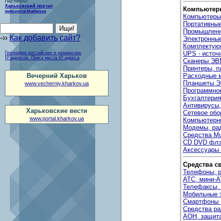
Партнеры:
Харьковский портал
Компьютеры
www.portal.kharkov.ua
Компьютеры
Портативные
Промышленн
-››
Как добавить сайт?
Электронны
Комплектую
UPS - источ
География российских и украинских
IP-адресов. Поиск места IP-адреса
Сканеры ЭВ
Принтеры, п
Расходные 
Вечерний Харьков
Планшеты Э
www.vecherniy.kharkov.ua
Программно
Бухгалтери
Антивирусы
Харьковские вести
Сетевое обо
www.portal.kharkov.ua
Компьютерн
Модемы, ра
Средства Mu
CD DVD флэ
Аксессуары
Средства с
Телефоны, 
АТС, мини-А
Телефаксы,
Мобильные 
Смартфоны 
Средства ра
АОН, защита