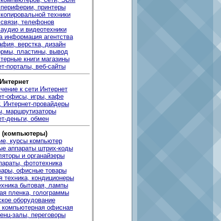
 периферии, принтеры
 копировальной техники
 связи, телефонов
 аудио и видеотехники
а информация агентства
фия, верстка, дизайн
рмы, пластины, вывод
терные книги магазины
т-порталы, веб-сайты
 Интернет
чение к сети Интернет
ет-офисы, игры, кафе
, Интернет-провайдеры
ы, маршрутизаторы
т-деньги, обмен
 (компьютеры)
ие, курсы компьютер
ые аппараты штрих-коды
ляторы и органайзеры
параты, фототехника
вары, офисные товары
я техника, кондиционеры
ехника бытовая, лампы
ая пленка, голограммы
ское оборудование
 компьютерная офисная
енц-залы, переговоры