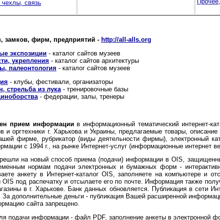
Прочее,
 чехлы, связь
в, замков, фирм, предприятий -
http://all-alls.org
ые экспозиции
- каталог сайтов музеев
сти, укрепления
- каталог сайтов архитектуры
ы, палеонтология
- каталог сайтов музеев
ция
- клубы, фестивали, организаторы
, стрельба из лука
- тренировочные базы
диноборства
- федерации, залы, тренеры
влен прием информации
в информационный тематический интернет-кат
 и оргтехники г. Харькова и Украины, предлагаемые товары, описание
шей фирме, рубрикатор (виды деятельности фирмы), электронный ката
мации с 1994 г., на рынке Интернет-услуг (информационные интернет веб-
решли на новый способ приема (подачи) информации в OIS, защищенны
еменным нормам подачи электронных и бумажных форм - интерактив
аете анкету в Интернет-каталог OIS, заполняете на компьютере и от
ы OIS под распечатку и отсылаете его по почте. Информация также полу
агазины в г. Харькове. Банк данных обновляется. Публикация в сети 
о. За дополнительные деньги - публикация Вашей расширенной информац
ормацию сайта запрещено.
я подачи информации - файл PDF, заполнение анкеты в электронной ф