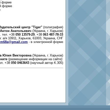
ой форме
ой форме
ю
Издательский центр "Tiger"
(полиграфия)
 Антон Анатольевич
(Украина, г. Харьков)
б. тел. +38
050 13579-29
, +38
063 487-78-33
м
: а/я 10911, Харьков, 61003, Украина, СНГ
um68a@gmail.com
- в электронной форме
а Юлия Викторовна
(Украина, г. Харьков)
ните
(размещение информации на сайте):
ел. +38
050 0463643
(научный автор К.305)