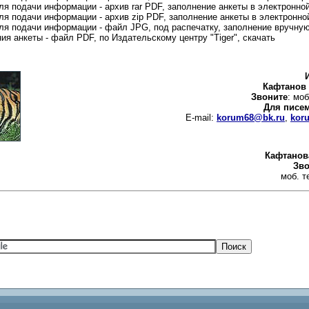
я подачи информации - архив rar PDF, заполнение анкеты в электронн
я подачи информации - архив zip PDF, заполнение анкеты в электронн
я подачи информации - файл JPG, под распечатку, заполнение вручну
ия анкеты - файл PDF, по Издательскому центру "Tiger", скачать
Кафтанов
Звоните
: мо
Для писе
E-mail:
korum68@bk.ru
,
kor
Кафтанов
Зво
моб. т