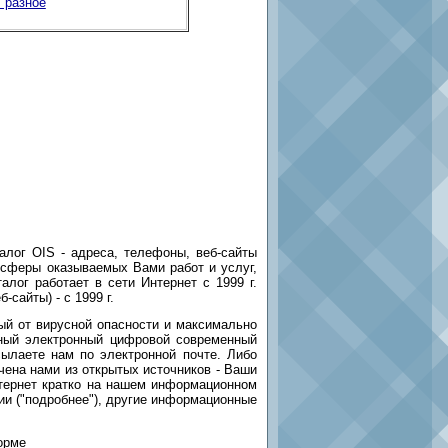
 разное
алог OIS - адреса, телефоны, веб-сайты
 сферы оказываемых Вами работ и услуг,
лог работает в сети Интернет с 1999 г.
сайты) - с 1999 г.
й от вирусной опасности и максимально
ный электронный цифровой современный
сылаете нам по электронной почте. Либо
чена нами из открытых источников - Ваши
Интернет кратко на нашем информационном
ии ("подробнее"), другие информационные
орме