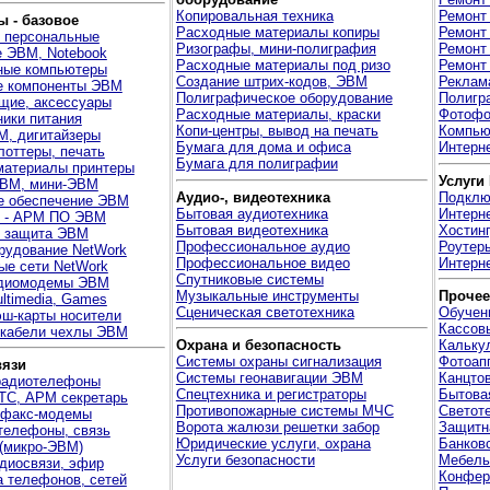
Копировальная техника
Ремонт
 - базовое
Расходные материалы копиры
Ремонт
 персональные
Ризографы, мини-полиграфия
Ремонт
 ЭВМ, Notebook
Расходные материалы под ризо
Ремонт
ые компьютеры
Создание штрих-кодов, ЭВМ
Реклам
е компоненты ЭВМ
Полиграфическое оборудование
Полигра
щие, аксессуары
Расходные материалы, краски
Фотофо
ники питания
Копи-центры, вывод на печать
Компью
М, дигитайзеры
Бумага для дома и офиса
Интерне
лоттеры, печать
Бумага для полиграфии
материалы принтеры
Услуги
ВМ, мини-ЭВМ
Аудио-, видеотехника
Подклю
е обеспечение ЭВМ
Бытовая аудиотехника
Интерн
я - АРМ ПО ЭВМ
Бытовая видеотехника
Хостинг
, защита ЭВМ
Профессиональное аудио
Роутер
рудование NetWork
Профессиональное видео
Интерне
ые сети NetWork
Спутниковые системы
диомодемы ЭВМ
Музыкальные инструменты
Прочее
ltimedia, Games
Сценическая светотехника
Обучен
ш-карты носители
Кассов
 кабели чехлы ЭВМ
Охрана и безопасность
Кальку
Системы охраны сигнализация
Фотоап
вязи
Системы геонавигации ЭВМ
Канцто
радиотелефоны
Спецтехника и регистраторы
Бытова
ТС, АРМ секретарь
Противопожарные системы МЧС
Светот
 факс-модемы
Ворота жалюзи решетки забор
Защитн
телефоны, связь
Юридические услуги, охрана
Банков
(микро-ЭВМ)
Услуги безопасности
Мебель
диосвязи, эфир
Конфер
 телефонов, сетей