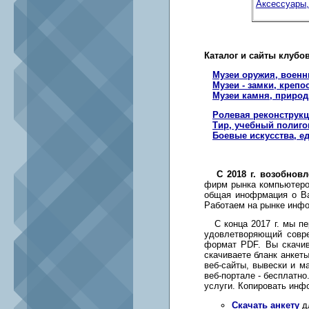
Аксессуары,
Каталог и сайты клубо
Музеи оружия, военн
Музеи - замки, крепо
Музеи камня, природ
Ролевая реконструк
Тир, учебный полигон
Боевые искусства, е
С 2018 г. возобно
фирм рынка компьютеров
общая инофрмация о Ва
Работаем на рынке инфор
С конца 2017 г. мы пе
удовлетворяющий совр
формат PDF. Вы скачив
скачиваете бланк анкет
веб-сайты, вывески и м
веб-портале - бесплатн
услуги. Копировать инф
Скачать анкету
дл