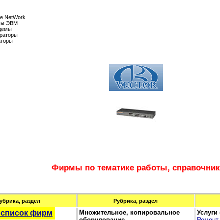
е NetWork
мы ЭВМ
демы
траторы
аторы
Фирмы по тематике работы, справочник
убрика, раздел
Рубрика, раздел
 список фирм
Множительное, копировальное
Услуги
оборудование
Ремонт