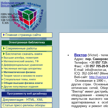
Мобильная версия
Версия для смартфонов
ISBN 966-7343-29-5 К.305
ISBN 978-966-2046-62-5
УДК 531.0 ББК 22.311
К.305
Главная страница сайта
Электронная библиотека
Современные работы
Бесплатно скачать книги
Вектор
(Victor) - те
»
Высшая алгебра, геометрия
Адрес:
пер. Самеровс
»
Математический анализ, ТФ
Телефон: +38
057 719-
»
Дифференциальные уравнения
Факс: +38
057 705-20-9
»
Численные методы алгоритмы
E-mail:
info@vector.ua
,
»
Математическая физика
ICQ:
352-104-447
(Мене
»
Теория чисел и множеств книги
Веб-сайт:
http://vector
»
Специальные темы, книги
Основанная в 1990 г.
»
Общая высшая физика книги
других стран. Основны
»
Другие популярные издания
оптических сетей, Обо
"Вектор" имеет дистриб
Программисту веб-дизайнеру
оборудования - коммут
импульсов высокого на
Документация - HTML, XML
адаптированных к осо
Статьи пресс-релизы обзоры
поддержку и ремонт обо