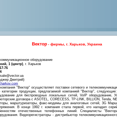
Вектор
- фирмы, г. Харьков, Украина
лекоммуникационное оборудование
кий, 1 (центр)
, г. Харьков
17-76
4
sale@vector.ua
джер Дмитрий)
.kharkov.com
, компания "Вектор" осуществляет поставки сетевого и телекоммуникаци
е категории продукции, предлагаемой компанией "Вектор", следующие
рудование для беспроводных локальных сетей, VoIP оборудование, У
ьюторские договора с ASOTEL, CORECESS, TP-LINK, BILLION, Tenda, N
аторы, марштуризаторы, факс-модемы для аналоговых сетей, 3G Маршр
пряжения. В конце 1992 г. компания стала первой, кто наладил сери
бенностям отечественных телефонных линий. Специалисты "Вектор
рудования. Видеорегистраторы - дистрибьютор телекоммуникационного