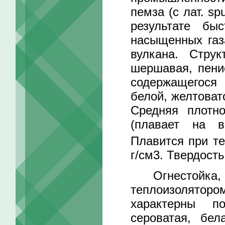
пемза (с лат. s
результате бы
насыщенных газ
вулкана. Струк
шершавая, пени
содержащегося 
белой, желтоват
Средняя плотно
(плавает на в
Плавится при т
г/см3. Твердость
Огнестойка, и
теплоизоляторо
характерны по
сероватая, бел