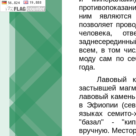
противопоказан
ним являются 
позволяет пров
человека, от
заднесерединны
всем, в том чис
моду сам по се
года.
Лавовый каме
застывшей магм
лавовый камень 
в Эфиопии (сев
языках семито-
"базал" - "ки
вручную. Местор