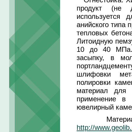
продукт (не 
используется 
анийского типа 
тепловых бетон
Литоидную пемзу
10 до 40 МПа.
засыпку, в мо
портландцеме
шлифовки мет
полировки каме
материал для 
применение в 
ювелирный каме
Материал ч
http://www.geolib.