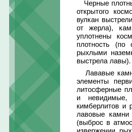
Черные плотные
открытого косм
вулкан выстрели
от жерла), ка
уплотнены кос
плотность (по
рыхлыми назем
выстрела лавы).
Лававые камни 
элементы перв
литосферные пл
и невидимые,
кимберлитов и 
лавовые камни 
(выброс в атмо
извержении, ры