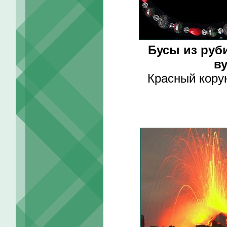
Бусы из руб
в
Красный кору