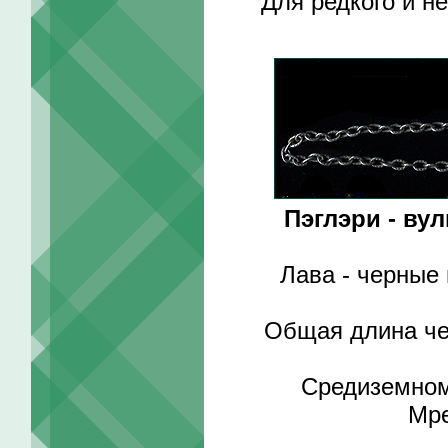
Для редкого и н
Пэглэри - ву
Лава - черные 
Общая длина чет
Средиземномо
Mpe