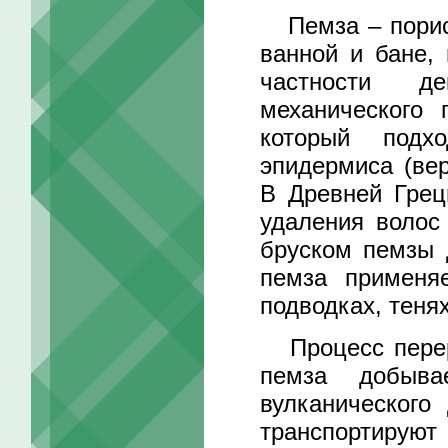
Пемза – порист
ванной и бане,
частности де
механического 
который подх
эпидермиса (вер
В Древней Грец
удаления волос
бруском пемзы 
пемза применя
подводках, тенях
Процесс перер
пемза добыва
вулканического
транспортируют