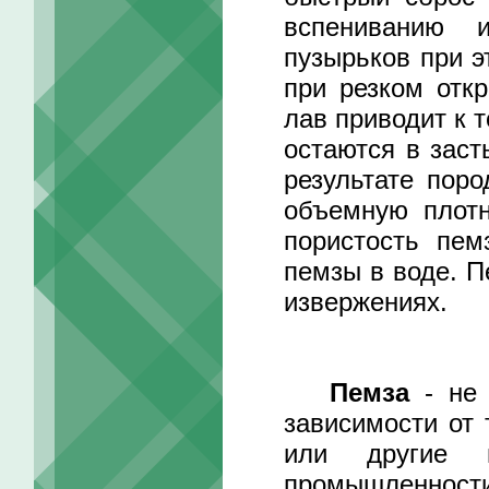
вспениванию и
пузырьков при э
при резком отк
лав приводит к 
остаются в заст
результате пор
объемную плотн
пористость пем
пемзы в воде. П
извержениях.
Пемза
- не 
зависимости от 
или другие м
промышленност