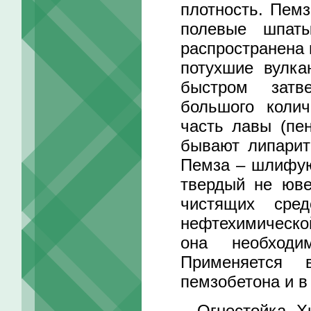
плотность. Пемз
полевые шпат
распространена 
потухшие вулка
быстром затв
большого колич
часть лавы (пе
бывают липарит
Пемза – шлифую
твердый не юве
чистящих сре
нефтехимическо
она необходи
Применяется 
пемзобетона и в
Огнестойка. Хи