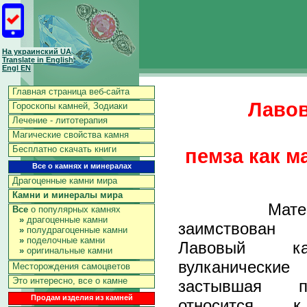
На украинский UA
Translate in English
Engl EN
Главная страница веб-сайта
Лавов
Гороскопы камней, Зодиаки
Лечение - литотерапия
Магические свойства камня
Бесплатно скачать книги
пемза как м
Все о камнях и минералах
Драгоценные камни мира
Камни и минералы мира
Материал
Все
о популярных камнях
»
драгоценные камни
заимствован 
»
полудрагоценные камни
»
поделочные камни
Лавовый ка
»
оригинальные камни
вулканичес
Месторождения самоцветов
Это интересно, все о камне
застывшая п
Продам изделия из камней
относится 