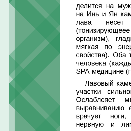
делится на муж
на Инь и Ян кам
лава несет
(тонизирующеее
организм), гла
мягкая по эне
свойства). Оба
человека (кажды
SPA-медицине (г
Лавовый камень
участки сильно
Ослаблсяет м
выравниванию а
врачует ноги,
нервную и ли