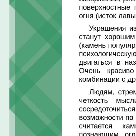
поверхностные 
огня (исток лав
Украшения из л
станут хорошим
(камень популяр
психологическую
двигаться в на
Очень красиво
комбинации с др
Людям, стремя
четкость мысл
сосредоточитьс
возможности по 
считается ка
познающим огр