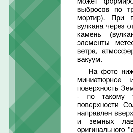
может формиро
выбросов по т
мортир). При 
вулкана через 
камень (вулка
элементы метео
ветра, атмосфе
вакуум.
На фото ниже 
миниатюрное 
поверхность Зе
- по такому 
поверхности Со
направлен ввер
и земных лав
оригинального "