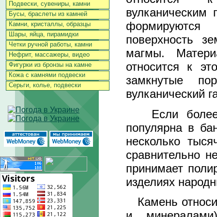
Подвески, сувениры, камни
вулканическим 
Бусы, браслеты из камней
формируются 
Камни, кристаллы, образцы
Шары, яйца, пирамидки
поверхность зе
Четки ручной работы, камни
магмы. Матер
Нефрит, массажеры, видео
относится к эт
Фигурки из бронзы на камне
Кожа с камнями подвески
замкнутые по
Серьги, колье, подвески
вулканический га
Если более м
популярна в ба
несколько тыся
сравнительно не
принимает поли
изделиях народн
Камень относит
и минералами