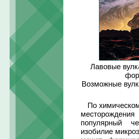
Лавовые вулк
фор
Возможные вулк
По химическому
месторождения
популярный ч
изобилие микро