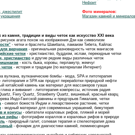
Нефрит
, джеспилит
Фото минералов:
 украшения
Магазин камней и минерало
х из камня, традиции и виды четок как искусство XXI века
 рисунок агата похож на изображения Дзи как символизм
ости"
- четки и браслеты Шамбала, ламаизм Тибета, Кайлас
 для верчения
- оригинальная разновидность четок мангасов
ийские четки
- христианство, буддизм, ислам, перекидные четки
и, христианство
и другие редкие виды различных четок
кришнаизм
- кость быка, коровы, перламутр, жемчуг
 четок
- история и традиции (по материалам Интернет)
ва вулкана, вулканические бомбы - мода, SPA и литотерапия
- литотерапия и SPA как продукт переработки природной нефти
ый китайский камень как материал для массажеров гуаша
 глина и вивианит - литотерапия компрессы, источник радия
 Quartz, Fiery Quartz, Strawberry Quartz, вишневый, красный кварц
рева Индо-Гангской равнины и предгорьев Гималаев, четки
а
- символ божеств Индии и лекарственное растение, четки
ы
- модный материал для современных украшений, бижутерия
в и конусы
- обитатели кораловых рифов, пляжей и морей
вые рифы
- фотографии кораллов и кораловых рифов в природе
оль
- природный галит, солевая терапия и спелеотерапия дома
иодный
- фонарик для диагностики камней, люминесценция
ман североамериканских индейцев и сибирских народностей