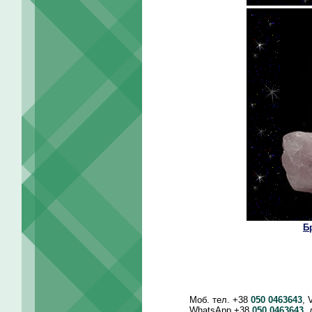
Б
Моб. тел. +38
050 0463643
, 
WhatsApp +38
050 0463643
,