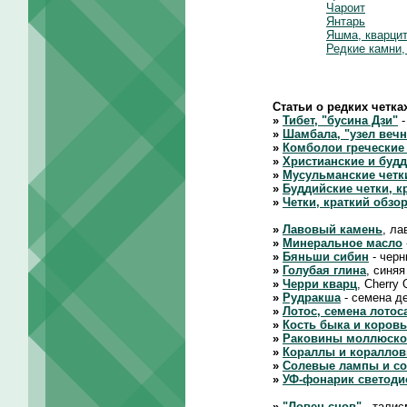
Чароит
Янтарь
Яшма, кварцит
Редкие камни,
Статьи о редких четка
»
Тибет, "бусина Дзи"
-
»
Шамбала, "узел вечн
»
Комболои греческие
»
Христианские и будд
»
Мусульманские четк
»
Буддийские четки, 
»
Четки, краткий обзор
»
Лавовый камень
, ла
»
Минеральное масло
»
Бяньши сибин
- черн
»
Голубая глина
, синяя
»
Черри кварц
, Cherry
»
Рудракша
- семена де
»
Лотос, семена лотос
»
Кость быка и коров
»
Раковины моллюско
»
Кораллы и коралло
»
Солевые лампы и с
»
УФ-фонарик светод
»
"Ловец снов"
- талис