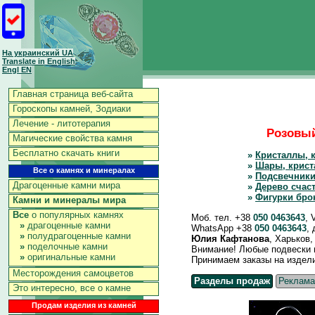
На украинский UA
Translate in English
Engl EN
Главная страница веб-сайта
Гороскопы камней, Зодиаки
Лечение - литотерапия
Розовый
Магические свойства камня
Бесплатно скачать книги
»
Кристаллы, 
»
Шары, крист
Все о камнях и минералах
»
Подсвечники
Драгоценные камни мира
»
Дерево счас
»
Фигурки бро
Камни и минералы мира
Все
о популярных камнях
Моб. тел. +38
050 0463643
, 
»
драгоценные камни
WhatsApp +38
050 0463643
,
»
полудрагоценные камни
Юлия Кафтанова
, Харьков
»
поделочные камни
Внимание! Любые подвески и 
»
оригинальные камни
Принимаем заказы на изделия 
Месторождения самоцветов
Разделы продаж
Реклама
Это интересно, все о камне
Продам изделия из камней