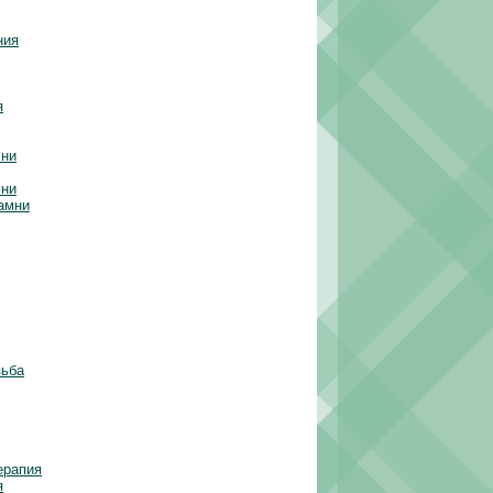
ния
я
мни
мни
амни
зьба
ерапия
я