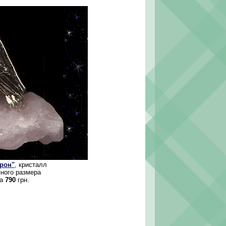
рон"
, кристалл
пного размера
ка
790
грн.