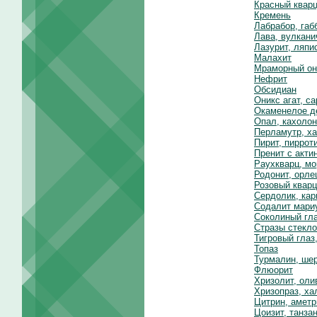
Красный квар
Кремень
Лабрабор, габ
Лава, вулкани
Лазурит, ляпи
Малахит
Мраморный он
Нефрит
Обсидиан
Оникс агат, с
Окаменелое д
Опал, кахолон
Перламутр, х
Пирит, пиррот
Пренит с акти
Раухкварц, мо
Родонит, орле
Розовый кварц
Сердолик, кар
Содалит мари
Соколиный гла
Стразы стекло
Тигровый глаз
Топаз
Турмалин, ше
Флюорит
Хризолит, оли
Хризопраз, ха
Цитрин, аметр
Цоизит, танза