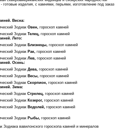
- готовые изделия, с камнями, перьями, изготовление под заказ
мней. Весна:
ический Зодиак
Овен,
гороскоп камней
ический Зодиак
Телец,
гороскоп камней
мней. Лето:
ический Зодиак
Близнецы,
гороскоп камней
ический Зодиак
Рак,
гороскоп камней
ический Зодиак
Лев,
гороскоп камней
мней. Осень:
ический Зодиак
Дева,
гороскоп камней
ический Зодиак
Весы,
гороскоп камней
ический Зодиак
Скорпион,
гороскоп камней
мней. Зима:
ический Зодиак
Стрелец,
гороскоп камней
ический Зодиак
Козерог,
гороскоп камней
ический Зодиак
Водолей,
гороскоп камней
ический Зодиак
Рыбы,
гороскоп камней
ак Зодиака вавилонского гороскопа камней и минералов