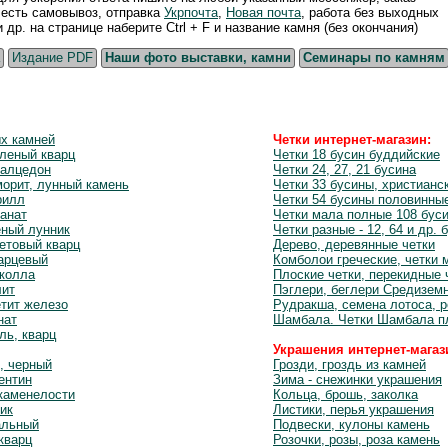
, есть самовывоз, отправка
Укрпочта
,
Новая почта
, работа без выходных
р. на странице наберите Ctrl + F и название камня (без окончания)
Издание PDF
Наши фото выставки, камни
Семинары по камням
ых камней
Четки интернет-магазин:
леный кварц
Четки 18 бусин буддийские
халцедон
Четки 24, 27, 21 бусина
орит, лунный камень
Четки 33 бусины, христианс
рилл
Четки 54 бусины половинны
анат
Четки мала полные 108 бус
еный лунник
Четки разные - 12, 64 и др. 
етовый кварц
Дерево, деревянные четки
варцевый
Комболои греческие, четки 
околла
Плоские четки, перекидные 
лит
Пэглери, беглери Средизем
етит железо
Рудракша, семена лотоса, 
нат
Шамбала. Четки Шамбала п
ль, кварц
Украшения интернет-магаз
, черный
Грозди, гроздь из камней
ентин
Зима - снежинки украшения
каменелости
Кольца, брошь, заколка
ик
Листики, перья украшения
альный
Подвески, кулоны камень
кварц
Розочки, розы, роза камень