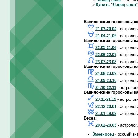
»
Купить "Ловец снов"
Вавилонские гороскопы ка
21.03-20.04
- астролог
21.04-21.05
- астролог
Вавилонские гороскопы ка
22.05-21.06
- астролог
22.06-22.07
- астролог
23.07-23.08
- астролог
Вавилонские гороскопы ка
24.08-23.09
- астролог
24.09-23.10
- астролог
24.10-22.11
- астролог
Вавилонские гороскопы ка
23.11-21.12
- астролог
22.12-20.01
- астролог
21.01-19.02
- астролог
Весна:
20.02-20.03
- астролог
Змееносец
- особый зн