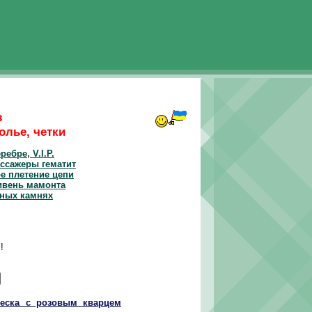
з
олье, четки
ребре, V.I.P.
ссажеры гематит
е плетение цепи
ивень мамонта
ных камнях
!
веска с розовым кварцем