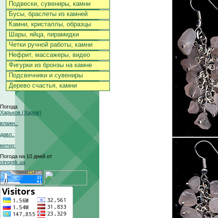
Подвески, сувениры, камни
Бусы, браслеты из камней
Камни, кристаллы, образцы
Шары, яйца, пирамидки
Четки ручной работы, камни
Нефрит, массажеры, видео
Фигурки из бронзы на камне
Подсвечники и сувениры
Дерево счастья, камни
Погода
Харьков (Харків)
влажн.:
давл.:
ветер:
Погода на 10 дней от
sinoptik.ua