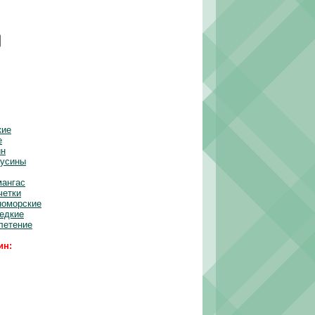
кие
е
ин
бусины
мангас
четки
номорские
редкие
летение
ин: