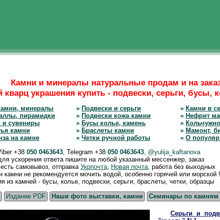
Камни и минералы натуральные продам и на зака
 кварц украшения купить - подвески, серьги, бусы, к
камни, минералы
»
Подвески и серьги
»
Камни в се
аллы, пирамидки
»
Подвески кожа камни
»
Нефрит ма
 и сувениры
»
Бусы колье, камень
»
Кольчужно
тья камни
»
Браслеты камни
»
Мамонт, б
нза на камне
»
Четки ручной работы
»
О популяр
Viber +38
050 0463643
, Telegram +38
050 0463643
, @yulija_kaftanova
 для ускорения ответа пишите на любой указанный мессенжер, заказ
, есть самовывоз, отправка
Укрпочта
,
Новая почта
, работа без выходных
камни не рекомендуется мочить водой, особенно горячей или морской !
из камней - бусы, колье, подвески, серьги, браслеты, четки, образцы
Издание PDF
Наши фото выставки, камни
Семинары по камням
Серьги и под