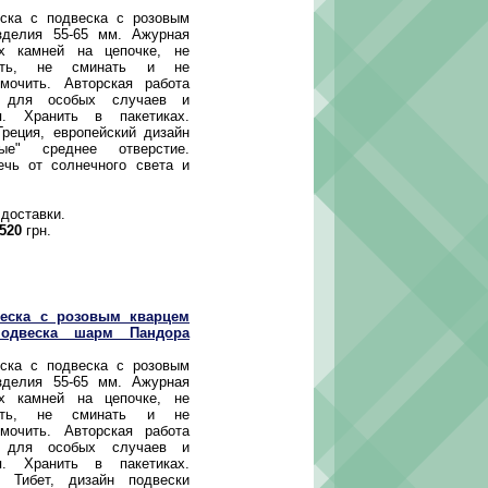
ка с подвеска с розовым
зделия 55-65 мм. Ажурная
ых камней на цепочке, не
ять, не сминать и не
мочить. Авторская работа
 для особых случаев и
я. Хранить в пакетиках.
реция, европейский дизайн
ные" среднее отверстие.
ечь от солнечного света и
 доставки.
520
грн.
веска с розовым кварцем
подвеска шарм Пандора
ка с подвеска с розовым
зделия 55-65 мм. Ажурная
ых камней на цепочке, не
ять, не сминать и не
мочить. Авторская работа
 для особых случаев и
я. Хранить в пакетиках.
 Тибет, дизайн подвески