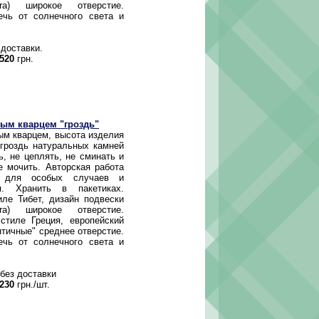
ora) широкое отверстие.
ечь от солнечного света и
 доставки.
520
грн.
вым кварцем "гроздь"
м кварцем, высота изделия
гроздь натуральных камней
ь, не цеплять, не сминать и
е мочить. Авторская работа
 для особых случаев и
я. Хранить в пакетиках.
ле Тибет, дизайн подвески
ora) широкое отверстие.
стиле Греция, европейский
нтичные" среднее отверстие.
ечь от солнечного света и
 без доставки
230
грн./шт.