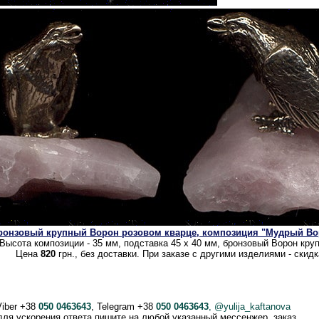
ронзовый крупный Ворон розовом кварце, композиция "Мудрый Во
Высота композиции - 35 мм, подставка 45 х 40 мм, бронзовый Ворон кру
Цена
820
грн., без доставки. При заказе с другими изделиями - скид
Viber +38
050 0463643
, Telegram +38
050 0463643
, @yulija_kaftanova
 для ускорения ответа пишите на любой указанный мессенжер, заказ