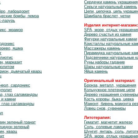
ц
Сердечки камень украшения
Серьги натуральный камень
бро, лабрадорит
Цепи, цепочка, цепь украше
ческие бомбы, пемза
Шамбала браслет, четки
с-лазурь
Изделия интернет-магазин:
икс, мрамор
SPA, море, отдых украшени
Дерево счастья из камня
Фигурки натуральные камни
ардоникс
Кристаллы натуральные ка
ерево, яшма
Массажеры камень
г
Пирамидка натуральные ка
алиотис
Подсвечники натуральные к
ин, марказит
Руны наборы гадание
нолитом
Шары натуральные камни
рион, дымчатый кварц
Яйца камень
ц
Оригинальный материал:
неол, сардоникс
Бронза, металл, украшения
уполит
Кольчужное плетение цепи
з, глаз саламандры
Дерево украшения сувениры
 и камни
Кость коровы, быка, цевка
, глаз саламандры
Мамонт, бивень мамонта ре
Ловец снов, сувениры
рл
Литотерапия:
вин зеленый гранат
Гематит, магнетит железо
лцедон зеленый
Соль, солевые лампы
ин, кварц
Шунгит, янтарь, соль, литот
нит
SPA, море, отдых украшени