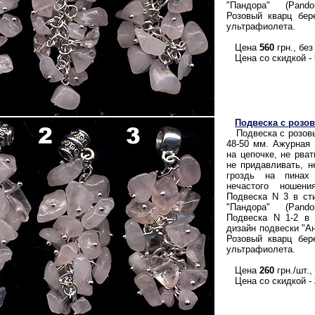
"Пандора" (Pand
Розовый кварц бер
ультрафиолета.
Цена
560
грн., без
Цена со скидкой -
Подвеска с розо
Подвеска с розовы
48-50 мм. Ажурная 
на цепочке, не рват
не придавливать, н
гроздь на пинах
нечастого ношени
Подвеска N 3 в сти
"Пандора" (Pand
Подвеска N 1-2 в 
дизайн подвески "А
Розовый кварц бер
ультрафиолета.
Цена
260
грн./шт.,
Цена со скидкой -