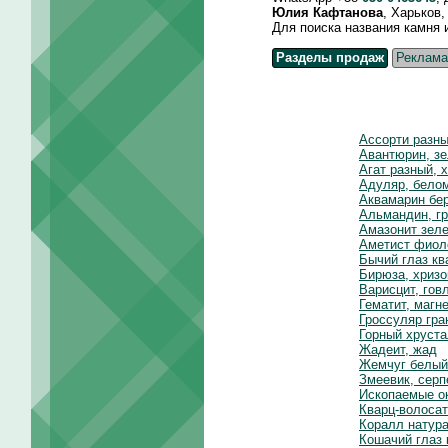
Юлия Кафтанова
, Харьков
Для поиска названия камня и д
Разделы продаж
Реклама
Ассорти разн
Авантюрин, зе
Агат разный, 
Адуляр, белом
Аквамарин бе
Альмандин, гр
Амазонит зел
Аметист фиол
Бычий глаз к
Бирюза, хриз
Варисцит, гов
Гематит, магн
Гроссуляр гра
Горный хруста
Жадеит, жад
Жемчуг белый
Змеевик, серп
Ископаемые о
Кварц-волосат
Коралл натур
Кошачий глаз 