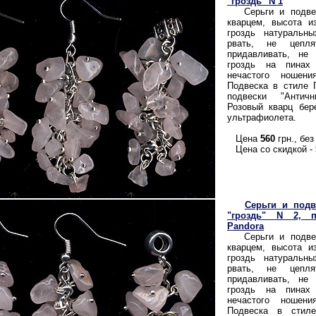
"гроздь" N 1
Серьги и подвес
кварцем, высота и
гроздь натуральн
рвать, не цепл
придавливать, не 
гроздь на пинах
нечастого ношени
Подвеска в стиле Г
подвески "Антич
Розовый кварц бер
ультрафиолета.
Цена
560
грн., без
Цена со скидкой -
Серьги и под
"гроздь" N 2, 
Pandora
Серьги и подвес
кварцем, высота и
гроздь натуральн
рвать, не цепл
придавливать, не 
гроздь на пинах
нечастого ношени
Подвеска в стиле