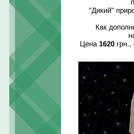
"Дикий" прир
Как дополн
н
Цена
1620
грн.,