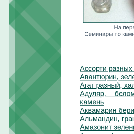
На пер
Семинары по кам
Ассорти разных
Авантюрин, зел
Агат разный, ха
Адуляр, бело
камень
Аквамарин бер
Альмандин, гра
Амазонит зелен