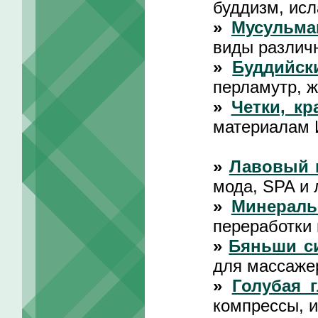
буддизм, исл
»
Мусульма
виды различ
»
Буддийск
перламутр, 
»
Четки, кр
материалам 
»
Лавовый 
мода, SPA и 
»
Минераль
переработки
»
Бяньши с
для массаже
»
Голубая 
компрессы, и