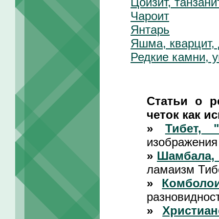
Цоизит, танзани
Чароит
Янтарь
Яшма, кварцит,
Редкие камни, 
Статьи о р
четок как ис
»
Тибет, 
изображения
»
Шамбала, 
ламаизм Тиб
»
Комболои
разновидност
»
Христиан