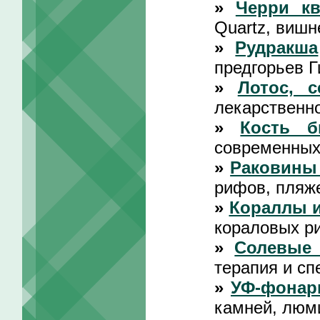
»
Черри кв
Quartz, вишн
»
Рудракша
предгорьев Г
»
Лотос, с
лекарственно
»
Кость 
современных
»
Раковины
рифов, пляж
»
Кораллы 
кораловых р
»
Солевые
терапия и сп
»
УФ-фонар
камней, люм