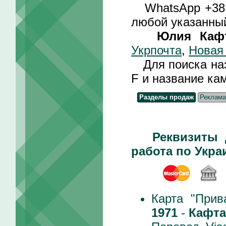
WhatsApp +3
любой указанный
Юлия Каф
Укрпочта
,
Новая
Для поиска назв
F и название ка
Разделы продаж
Реклама
Реквизиты 
работа по Укра
Карта "Прив
1971
-
Кафта