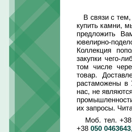
В связи с тем, 
купить камни, м
предложить Ва
ювелирно-подел
Коллекция поп
закупки чего-ли
том числе чере
товар. Достав
растаможены в 
нас, не являютс
промышленности
их запросы. Чит
Моб. тел. +3
+38
050 0463643