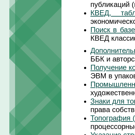
публикаций 
КВЕД, таб
экономическ
Поиск в баз
КВЕД класси
Дополнитель
ББК и авторс
Получение к
ЭВМ в упако
Промышленн
художествен
Знаки для то
права собст
Топография 
процессорны
Указание ст