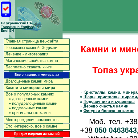
На украинский UA
Translate in English
Engl EN
Главная страница веб-сайта
Камни и мин
Гороскопы камней, Зодиаки
Лечение - литотерапия
Магические свойства камня
Бесплатно скачать книги
Топаз укр
Все о камнях и минералах
Драгоценные камни мира
Камни и минералы мира
»
Кристаллы, камни, минер
Все
о популярных камнях
»
Шары, кристаллы, пирами
»
драгоценные камни
»
Подсвечники и сувениры
»
полудрагоценные камни
»
Дерево счастья камни
»
поделочные камни
»
Фигурки бронза на камне
»
оригинальные камни
Моб. тел. +3
Месторождения самоцветов
Это интересно, все о камне
+38
050 0463643
Продам изделия из камней