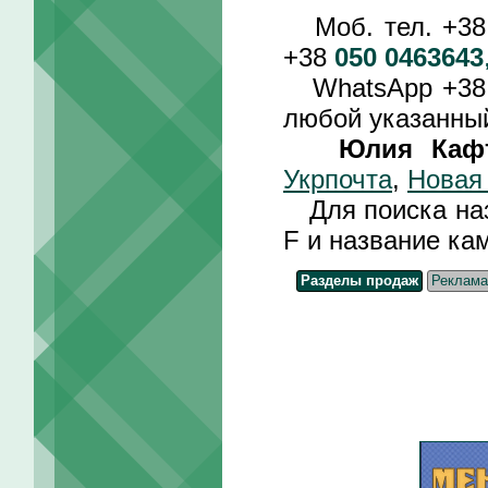
Моб. тел. +3
+38
050 0463643
WhatsApp +3
любой указанный
Юлия Каф
Укрпочта
,
Новая
Для поиска назв
F и название ка
Разделы продаж
Реклама