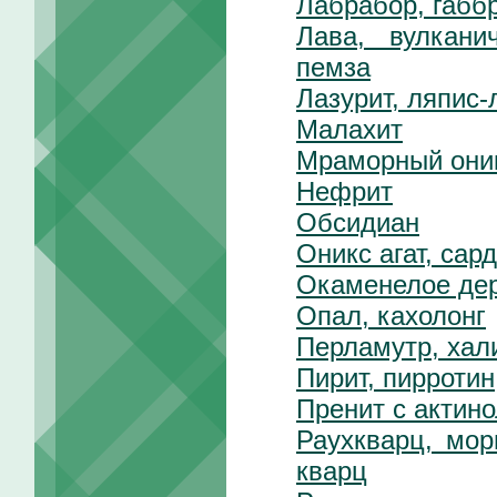
Лабрабор, габб
Лава, вулкани
пемза
Лазурит, ляпис-
Малахит
Мраморный они
Нефрит
Обсидиан
Оникс агат, сар
Окаменелое де
Опал, кахолонг
Перламутр, хал
Пирит, пирротин
Пренит с актин
Раухкварц, мо
кварц