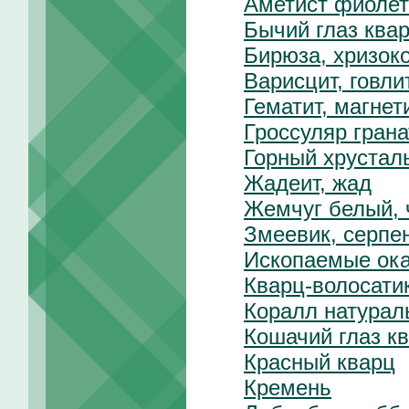
Аметист фиолет
Бычий глаз ква
Бирюза, хризок
Варисцит, говли
Гематит, магнет
Гроссуляр грана
Горный хрусталь
Жадеит, жад
Жемчуг белый,
Змеевик, серпе
Ископаемые ок
Кварц-волосати
Коралл натурал
Кошачий глаз к
Красный кварц
Кремень