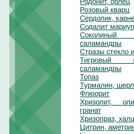
Родонит, орлец
Розовый кварц
Сердолик, карне
Содалит мариуп
Соколиный 
саламандры
Стразы стекло 
Тигровый 
саламандры
Топаз
Турмалин, шерл
Флюорит
Хризолит, ол
гранат
Хризопраз, хал
Цитрин, аметрин