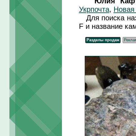
Юлия Каф
Укрпочта
,
Новая
Для поиска назв
F и название ка
Разделы продаж
Рекла