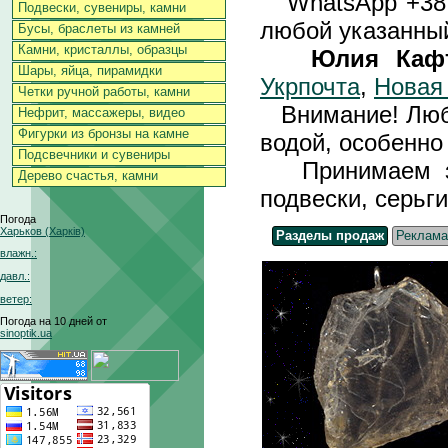
WhatsApp +3
Подвески, сувениры, камни
любой указанный
Бусы, браслеты из камней
Камни, кристаллы, образцы
Юлия Каф
Шары, яйца, пирамидки
Укрпочта
,
Новая
Четки ручной работы, камни
Внимание! Любы
Нефрит, массажеры, видео
Фигурки из бронзы на камне
водой, особенно 
Подсвечники и сувениры
Принимаем зак
Дерево счастья, камни
подвески, серьги
Погода
Харьков (Харків)
Разделы продаж
Реклама
влажн.:
давл.:
ветер:
Погода на 10 дней от
sinoptik.ua