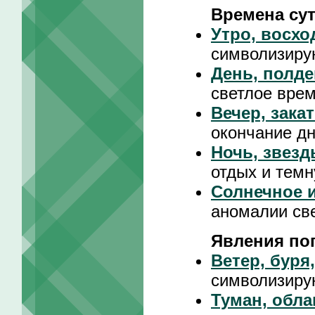
Времена су
Утро, восхо
символизиру
День, полде
светлое врем
Вечер, зака
окончание д
Ночь, звезд
отдых и темн
Солнечное и
аномалии св
Явления по
Ветер, буря
символизиру
Туман, обла