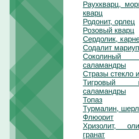
Раухкварц, мо
кварц
Родонит, орлец
Розовый кварц
Сердолик, карне
Содалит мариуп
Соколиный 
саламандры
Стразы стекло 
Тигровый 
саламандры
Топаз
Турмалин, шерл
Флюорит
Хризолит, ол
гранат