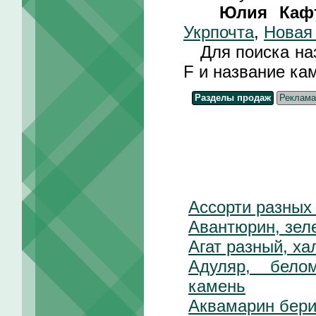
Юлия Каф
Укрпочта
,
Новая
Для поиска назв
F и название ка
Разделы продаж
Реклама
Ассорти разных
Авантюрин, зел
Агат разный, ха
Адуляр, бело
камень
Аквамарин бер