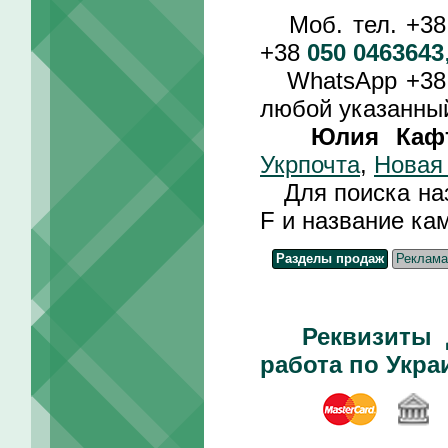
Моб. тел. +3
+38
050 0463643
WhatsApp +3
любой указанный
Юлия Каф
Укрпочта
,
Новая
Для поиска назв
F и название ка
Разделы продаж
Реклама
Реквизиты 
работа по Укра