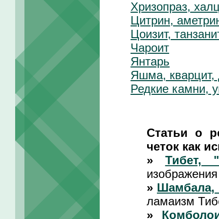
Хризопраз, хал
Цитрин, аметрин
Цоизит, танзани
Чароит
Янтарь
Яшма, кварцит,
Редкие камни, 
Статьи о р
четок как ис
»
Тибет, 
изображения
»
Шамбала, 
ламаизм Тиб
»
Комболои