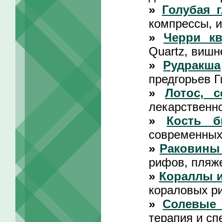
»
Голубая 
компрессы, и
»
Черри кв
Quartz, вишн
»
Рудракша
предгорьев Г
»
Лотос, с
лекарственно
»
Кость 
современных
»
Раковины
рифов, пляж
»
Кораллы 
кораловых р
»
Солевые
терапия и сп