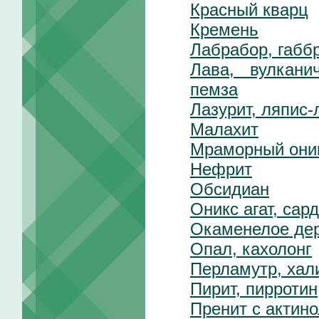
Красный кварц
Кремень
Лабрабор, габб
Лава, вулкани
пемза
Лазурит, ляпис-
Малахит
Мраморный они
Нефрит
Обсидиан
Оникс агат, сар
Окаменелое де
Опал, кахолонг
Перламутр, хал
Пирит, пирротин
Пренит с актин