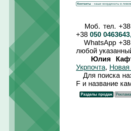
Контакты
- наши координаты в лево
Моб. тел. +3
+38
050 0463643
WhatsApp +3
любой указанный
Юлия Каф
Укрпочта
,
Новая
Для поиска назв
F и название ка
Разделы продаж
Реклама