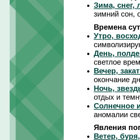
Зима, снег,
зимний сон, 
Времена су
Утро, восхо
символизиру
День, полде
светлое врем
Вечер, зака
окончание д
Ночь, звезд
отдых и темн
Солнечное и
аномалии св
Явления по
Ветер, буря