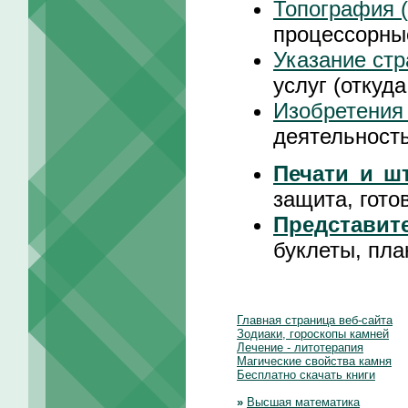
Топография 
процессорны
Указание ст
услуг (откуд
Изобретения
деятельность
Печати и ш
защита, гото
Представит
буклеты, пл
Главная страница веб-сайта
Зодиаки, гороскопы камней
Лечение - литотерапия
Магические свойства камня
Бесплатно скачать книги
»
Высшая математика