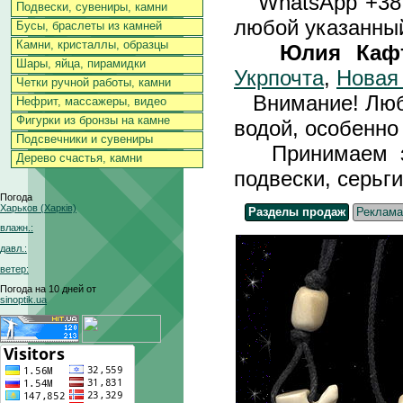
WhatsApp +3
Подвески, сувениры, камни
любой указанный
Бусы, браслеты из камней
Камни, кристаллы, образцы
Юлия Каф
Шары, яйца, пирамидки
Укрпочта
,
Новая
Четки ручной работы, камни
Внимание! Любы
Нефрит, массажеры, видео
Фигурки из бронзы на камне
водой, особенно 
Подсвечники и сувениры
Принимаем зак
Дерево счастья, камни
подвески, серьги
Погода
Харьков (Харків)
Разделы продаж
Реклама
влажн.:
давл.:
ветер:
Погода на 10 дней от
sinoptik.ua