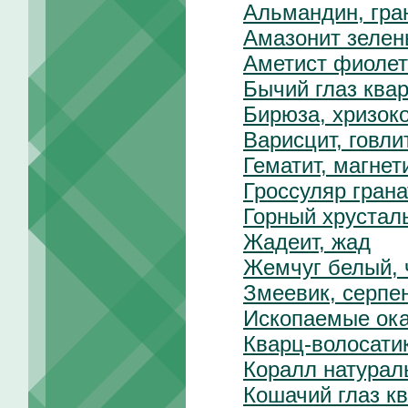
Альмандин, гра
Амазонит зелен
Аметист фиолет
Бычий глаз ква
Бирюза, хризок
Варисцит, говли
Гематит, магнет
Гроссуляр грана
Горный хрусталь
Жадеит, жад
Жемчуг белый,
Змеевик, серпе
Ископаемые ок
Кварц-волосати
Коралл натурал
Кошачий глаз к