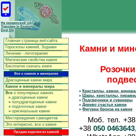
На украинский UA
Translate in English
Engl EN
Главная страница веб-сайта
Камни и мин
Гороскопы камней, Зодиаки
Лечение - литотерапия
Магические свойства камня
Бесплатно скачать книги
Розочки
Все о камнях и минералах
подвес
Драгоценные камни мира
Камни и минералы мира
»
Кристаллы, камни, минер
Все
о популярных камнях
»
Шары, кристаллы, пирами
»
драгоценные камни
»
Подсвечники и сувениры
»
полудрагоценные камни
»
Дерево счастья камни
»
поделочные камни
»
Фигурки бронза на камне
»
оригинальные камни
Моб. тел. +3
Месторождения самоцветов
Это интересно, все о камне
+38
050 0463643
Продам изделия из камней