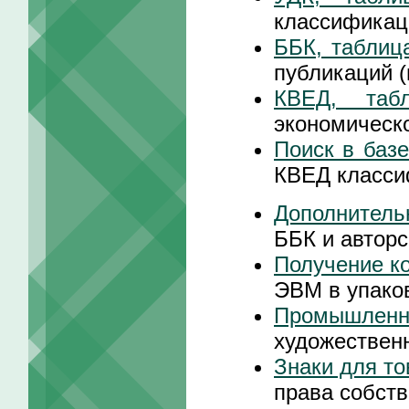
классификац
ББК, таблиц
публикаций 
КВЕД, таб
экономическ
Поиск в баз
КВЕД класси
Дополнитель
ББК и авторс
Получение к
ЭВМ в упако
Промышленн
художествен
Знаки для то
права собст