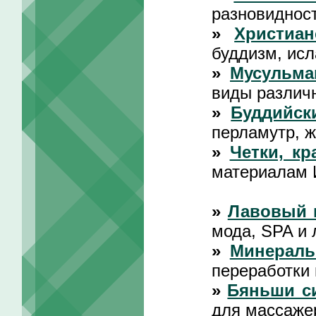
разновидност
»
Христиан
буддизм, исл
»
Мусульма
виды различ
»
Буддийск
перламутр, 
»
Четки, кр
материалам 
»
Лавовый 
мода, SPA и 
»
Минераль
переработки
»
Бяньши с
для массаже