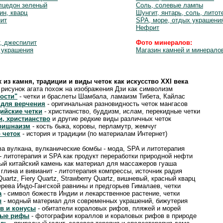
лцедон зеленый
Соль, солевые лампы
ин, кварц
Шунгит, янтарь, соль, литот
нит
SPA, море, отдых украшени
Нефрит
, джеспилит
Фото минералов:
 украшения
Магазин камней и минерало
х из камня, традиции и виды четок как искусство XXI века
 рисунок агата похож на изображения Дзи как символизм
ости"
- четки и браслеты Шамбала, ламаизм Тибета, Кайлас
 для верчения
- оригинальная разновидность четок мангасов
ийские четки
- христианство, буддизм, ислам, перекидные четки
и, христианство
и другие редкие виды различных четок
кришнаизм
- кость быка, коровы, перламутр, жемчуг
 четок
- история и традиции (по материалам Интернет)
ва вулкана, вулканические бомбы - мода, SPA и литотерапия
- литотерапия и SPA как продукт переработки природной нефти
ый китайский камень как материал для массажеров гуаша
 глина и вивианит - литотерапия компрессы, источник радия
 Quartz, Fiery Quartz, Strawberry Quartz, вишневый, красный кварц
рева Индо-Гангской равнины и предгорьев Гималаев, четки
а
- символ божеств Индии и лекарственное растение, четки
ы
- модный материал для современных украшений, бижутерия
в и конусы
- обитатели кораловых рифов, пляжей и морей
вые рифы
- фотографии кораллов и кораловых рифов в природе