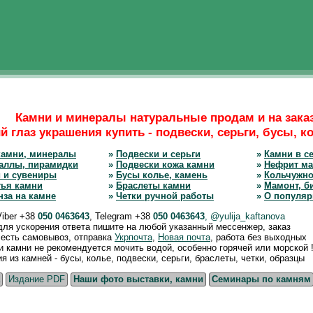
Камни и минералы натуральные продам и на зака
 глаз украшения купить - подвески, серьги, бусы, ко
камни, минералы
»
Подвески и серьги
»
Камни в се
аллы, пирамидки
»
Подвески кожа камни
»
Нефрит ма
 и сувениры
»
Бусы колье, камень
»
Кольчужно
тья камни
»
Браслеты камни
»
Мамонт, б
нза на камне
»
Четки ручной работы
»
О популяр
Viber +38
050 0463643
, Telegram +38
050 0463643
, @yulija_kaftanova
 для ускорения ответа пишите на любой указанный мессенжер, заказ
, есть самовывоз, отправка
Укрпочта
,
Новая почта
, работа без выходных
камни не рекомендуется мочить водой, особенно горячей или морской !
из камней - бусы, колье, подвески, серьги, браслеты, четки, образцы
Издание PDF
Наши фото выставки, камни
Семинары по камням