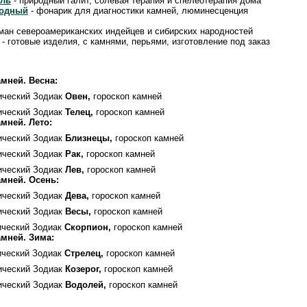
оль
- природный галит, солевая терапия и спелеотерапия дома
иодный
- фонарик для диагностики камней, люминесценция
ман североамериканских индейцев и сибирских народностей
- готовые изделия, с камнями, перьями, изготовление под заказ
мней. Весна:
ический Зодиак
Овен,
гороскоп камней
ический Зодиак
Телец,
гороскоп камней
мней. Лето:
ический Зодиак
Близнецы,
гороскоп камней
ический Зодиак
Рак,
гороскоп камней
ический Зодиак
Лев,
гороскоп камней
мней. Осень:
ический Зодиак
Дева,
гороскоп камней
ический Зодиак
Весы,
гороскоп камней
ический Зодиак
Скорпион,
гороскоп камней
мней. Зима:
ический Зодиак
Стрелец,
гороскоп камней
ический Зодиак
Козерог,
гороскоп камней
ический Зодиак
Водолей,
гороскоп камней