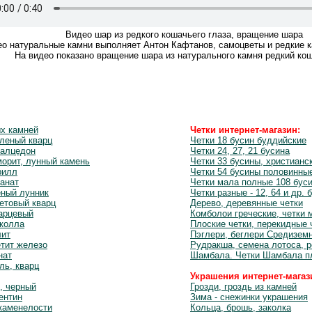
Видео шар из редкого кошачьего глаза, вращение шара
о натуральные камни выполняет Антон Кафтанов, самоцветы и редкие к
На видео показано вращение шара из натурального камня редкий кош
ых камней
Четки интернет-магазин:
леный кварц
Четки 18 бусин буддийские
халцедон
Четки 24, 27, 21 бусина
орит, лунный камень
Четки 33 бусины, христианс
рилл
Четки 54 бусины половинны
анат
Четки мала полные 108 бус
еный лунник
Четки разные - 12, 64 и др. 
етовый кварц
Дерево, деревянные четки
варцевый
Комболои греческие, четки 
околла
Плоские четки, перекидные 
лит
Пэглери, беглери Средизем
етит железо
Рудракша, семена лотоса, 
нат
Шамбала. Четки Шамбала п
ль, кварц
Украшения интернет-магаз
, черный
Грозди, гроздь из камней
ентин
Зима - снежинки украшения
каменелости
Кольца, брошь, заколка