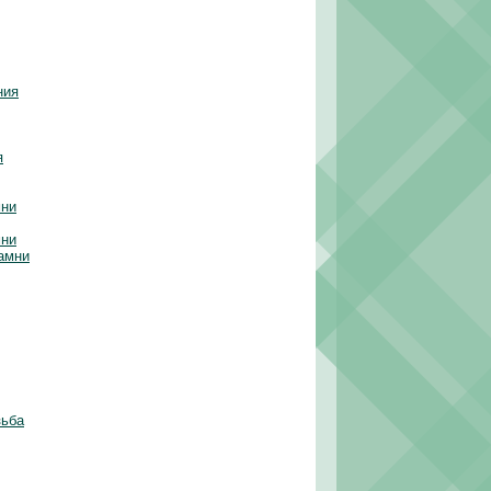
ния
я
мни
мни
амни
зьба