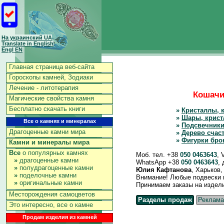
На украинский UA
Translate in English
Engl EN
Главная страница веб-сайта
Гороскопы камней, Зодиаки
Лечение - литотерапия
Кошачий
Магические свойства камня
Бесплатно скачать книги
»
Кристаллы, 
»
Шары, крист
Все о камнях и минералах
»
Подсвечники
Драгоценные камни мира
»
Дерево счас
»
Фигурки бро
Камни и минералы мира
Все
о популярных камнях
Моб. тел. +38
050 0463643
, 
»
драгоценные камни
WhatsApp +38
050 0463643
,
»
полудрагоценные камни
Юлия Кафтанова
, Харьков
»
поделочные камни
Внимание! Любые подвески и 
»
оригинальные камни
Принимаем заказы на изделия 
Месторождения самоцветов
Разделы продаж
Реклама
Это интересно, все о камне
Продам изделия из камней