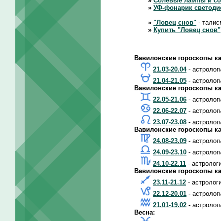
»
Солевые лампы и с
»
УФ-фонарик светод
»
"Ловец снов"
- талис
»
Купить "Ловец снов"
Вавилонские гороскопы ка
21.03-20.04
- астролог
21.04-21.05
- астролог
Вавилонские гороскопы ка
22.05-21.06
- астролог
22.06-22.07
- астролог
23.07-23.08
- астролог
Вавилонские гороскопы ка
24.08-23.09
- астролог
24.09-23.10
- астролог
24.10-22.11
- астролог
Вавилонские гороскопы ка
23.11-21.12
- астролог
22.12-20.01
- астролог
21.01-19.02
- астролог
Весна: