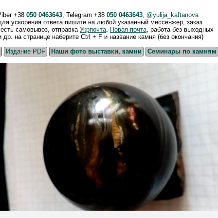
Viber +38
050 0463643
, Telegram +38
050 0463643
, @yulija_kaftanova
 для ускорения ответа пишите на любой указанный мессенжер, заказ
, есть самовывоз, отправка
Укрпочта
,
Новая почта
, работа без выходных
р. на странице наберите Ctrl + F и название камня (без окончания)
Издание PDF
Наши фото выставки, камни
Семинары по камням