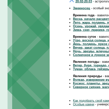
20.02-20.03
- астролог
Змееносец
- особый зн
Времена года
- вавило
Весна, начало расцвет
Лето, жара, полдень, 
Осень, урожай, увяда
Зима, снег, ледники, 
Времена суток
- вавил
Утро, восход солнца, 
День, полдень, яркое
Вечер, закат солнца, 
Ночь, звезды, млечны
Солнечное и лунное з
Явления погоды
- вав
Ветер, буря, торнадо,
Туман, облака, гейзер
Явления природы
- ва
Вулкан, извержение ву
Космос, планеты, звез
Северное сияние, маг
Как подобрать свой кам
Особые камни
- универс