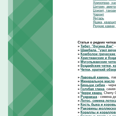
Хризопраз, ха
Цитрин, аметр
Цоизит, танза
Чароит
Янтарь
Яшма, кварцит
Редкие камни,
Статьи о редких четка
»
Тибет, "бусина Дзи"
-
»
Шамбала, "узел вечн
»
Комболои греческие
»
Христианские и будд
»
Мусульманские четк
»
Буддийские четки, 
»
Четки, краткий обзор
»
Лавовый камень
, ла
»
Минеральное масло
»
Бяньши сибин
- черн
»
Голубая глина
, синяя
»
Черри кварц
, Cherry
»
Рудракша
- семена де
»
Лотос, семена лотос
»
Кость быка и коров
»
Раковины моллюско
»
Кораллы и коралло