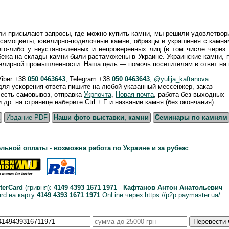
ли присылают запросы, где можно купить камни, мы решили удовлетво
 самоцветы, ювелирно-поделочные камни, образцы и украшения с камня
го-либо у неустановленных и непроверенных лиц (в том числе через 
бежа на склады камни были растаможены в Украине. Украинские камни,
велирной промышленности. Наша цель — помочь посетителям в ответ на 
Viber +38
050 0463643
, Telegram +38
050 0463643
, @yulija_kaftanova
 для ускорения ответа пишите на любой указанный мессенжер, заказ
, есть самовывоз, отправка
Укрпочта
,
Новая почта
, работа без выходных
р. на странице наберите Ctrl + F и название камня (без окончания)
Издание PDF
Наши фото выставки, камни
Семинары по камням
льной оплаты - возможна работа по Украине и за рубеж:
terCard
(гривня):
4149 4393 1671 1971
-
Кафтанов Антон Анатольевич
ard на карту
4149 4393 1671 1971
OnLine через
https://p2p.paymaster.ua/
Перевести 