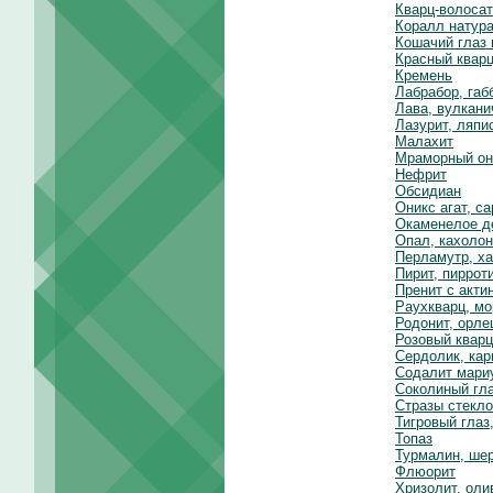
Кварц-волосат
Коралл натур
Кошачий глаз 
Красный квар
Кремень
Лабрабор, габ
Лава, вулкани
Лазурит, ляпи
Малахит
Мраморный он
Нефрит
Обсидиан
Оникс агат, с
Окаменелое д
Опал, кахолон
Перламутр, х
Пирит, пиррот
Пренит с акти
Раухкварц, мо
Родонит, орле
Розовый кварц
Сердолик, кар
Содалит мари
Соколиный гла
Стразы стекло
Тигровый глаз
Топаз
Турмалин, ше
Флюорит
Хризолит, оли