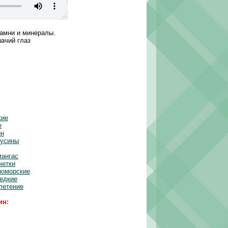
амни и минералы.
ачий глаз
кие
е
ин
бусины
мангас
четки
номорские
редкие
летение
ин: