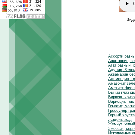
Виде
Ассорти разн
Авантюрин, зе
Агат разный, 
Адуляр, белом
Аквамарин бе
Альмандин, гр
Амазонит зел
Аметист фиол
Бычий глаз к
Бирюза, хриз
Варисцит, гов
Гематит, магн
Гроссуляр гра
Горный хруста
Жадеит, жад
Жемчуг белый
Змеевик, серп
Ископаемые о