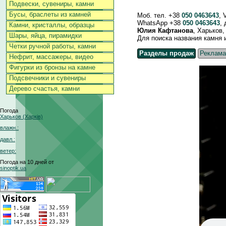
Подвески, сувениры, камни
Бусы, браслеты из камней
Моб. тел. +38
050 0463643
, 
WhatsApp +38
050 0463643
,
Камни, кристаллы, образцы
Юлия Кафтанова
, Харьков
Шары, яйца, пирамидки
Для поиска названия камня и д
Четки ручной работы, камни
Разделы продаж
Реклама
Нефрит, массажеры, видео
Фигурки из бронзы на камне
Подсвечники и сувениры
Дерево счастья, камни
Погода
Харьков (Харків)
влажн.:
давл.:
ветер:
Погода на 10 дней от
sinoptik.ua