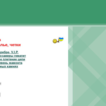
з
лье, четки
ребре, V.I.P.
ссажеры гематит
е плетение цепи
ивень мамонта
ных камнях
!