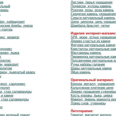
ик
Листики, перья украшения
альный
Подвески, кулоны камень
кварц
Розочки, розы, роза камень
ц
Сердечки камень украшения
Серьги натуральный камень
бро, лабрадорит
Цепи, цепочка, цепь украше
ческие бомбы, пемза
Шамбала браслет, четки
с-лазурь
Изделия интернет-магазин:
икс, мрамор
SPA, море, отдых украшени
Дерево счастья из камня
Фигурки натуральные камни
ардоникс
Кристаллы натуральные ка
ерево, яшма
Массажеры камень
г
Пирамидка натуральные ка
алиотис
Подсвечники натуральные к
ин, марказит
Руны наборы гадание
нолитом
Шары натуральные камни
рион, дымчатый кварц
Яйца камень
ц
Оригинальный материал:
неол, сардоникс
Бронза, металл, украшения
уполит
Кольчужное плетение цепи
з, глаз саламандры
Дерево украшения сувениры
 и камни
Кость коровы, быка, цевка
, глаз саламандры
Мамонт, бивень мамонта ре
Ловец снов, сувениры
рл
Литотерапия:
вин зеленый гранат
Гематит, магнетит железо