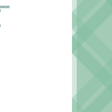
ерапия
я
в