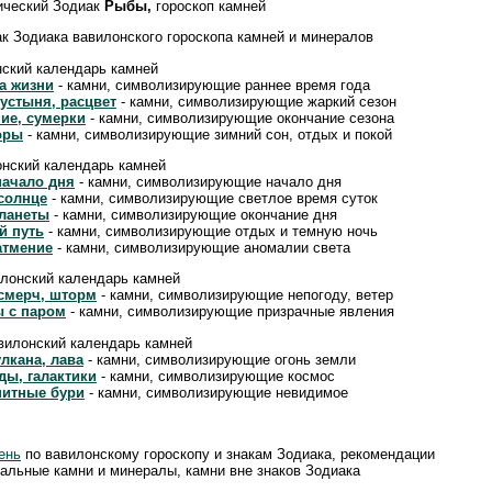
ический Зодиак
Рыбы,
гороскоп камней
ак Зодиака вавилонского гороскопа камней и минералов
нский календарь камней
а жизни
- камни, символизирующие раннее время года
пустыня, расцвет
- камни, символизирующие жаркий сезон
ние, сумерки
- камни, символизирующие окончание сезона
горы
- камни, символизирующие зимний сон, отдых и покой
онский календарь камней
начало дня
- камни, символизирующие начало дня
 солнце
- камни, символизирующие светлое время суток
планеты
- камни, символизирующие окончание дня
й путь
- камни, символизирующие отдых и темную ночь
атмение
- камни, символизирующие аномалии света
илонский календарь камней
 смерч, шторм
- камни, символизирующие непогоду, ветер
ы с паром
- камни, символизирующие призрачные явления
вилонский календарь камней
лкана, лава
- камни, символизирующие огонь земли
ды, галактики
- камни, символизирующие космос
нитные бури
- камни, символизирующие невидимое
ень
по вавилонскому гороскопу и знакам Зодиака, рекомендации
альные камни и минералы, камни вне знаков Зодиака