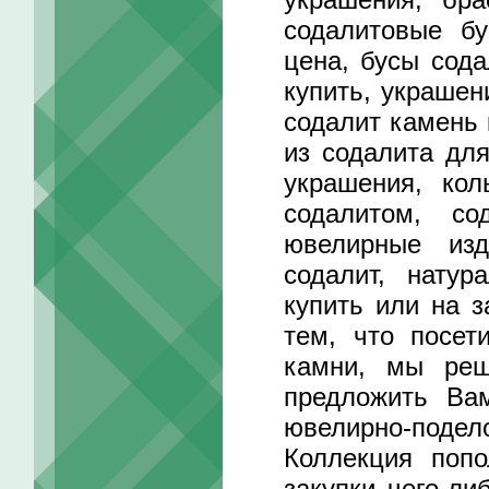
содалитовые бу
цена, бусы сода
купить, украшен
содалит камень 
из содалита дл
украшения, кол
содалитом, со
ювелирные изд
содалит, натур
купить или на з
тем, что посет
камни, мы реш
предложить Ва
ювелирно-подел
Коллекция поп
закупки чего-ли