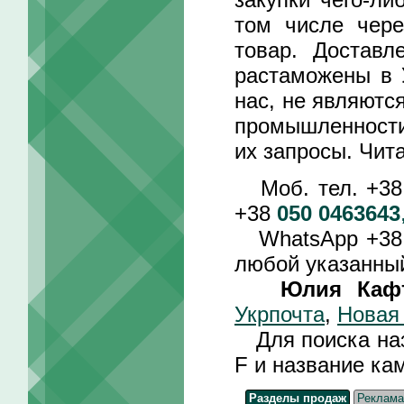
том числе чере
товар. Достав
растаможены в 
нас, не являютс
промышленности
их запросы. Чит
Моб. тел. +3
+38
050 0463643
WhatsApp +3
любой указанный
Юлия Каф
Укрпочта
,
Новая
Для поиска назв
F и название ка
Разделы продаж
Реклама