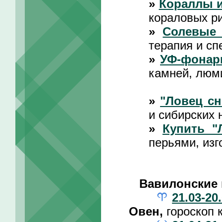
»
Кораллы 
кораловых р
»
Солевые
терапия и сп
»
УФ-фонар
камней, люм
»
"Ловец сн
и сибирских 
»
Купить "
перьями, изг
Вавилонские 
21.03-20
Овен,
гороскоп 