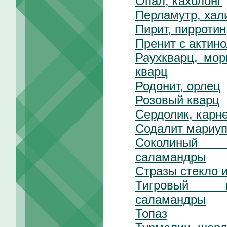
Опал, кахолонг
Перламутр, хал
Пирит, пирротин
Пренит с актин
Раухкварц, мо
кварц
Родонит, орлец
Розовый кварц
Сердолик, карне
Содалит мариуп
Соколиный 
саламандры
Стразы стекло 
Тигровый 
саламандры
Топаз