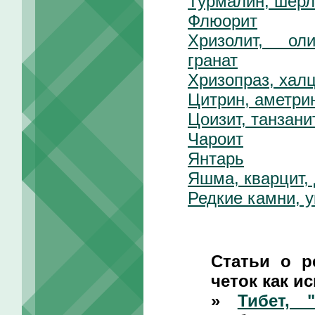
Турмалин, шерл
Флюорит
Хризолит, ол
гранат
Хризопраз, хал
Цитрин, аметрин
Цоизит, танзани
Чароит
Янтарь
Яшма, кварцит,
Редкие камни, 
Статьи о р
четок как ис
»
Тибет, 