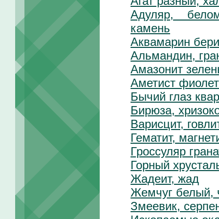
Агат разный, ха
Адуляр, бело
камень
Аквамарин бер
Альмандин, гра
Амазонит зелен
Аметист фиолет
Бычий глаз ква
Бирюза, хризок
Варисцит, говли
Гематит, магнет
Гроссуляр грана
Горный хрусталь
Жадеит, жад
Жемчуг белый,
Змеевик, серпе