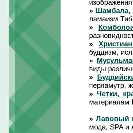
изображения
»
Шамбала, 
ламаизм Тиб
»
Комболои
разновидност
»
Христиан
буддизм, исл
»
Мусульма
виды различ
»
Буддийск
перламутр, 
»
Четки, кр
материалам 
»
Лавовый 
мода, SPA и 