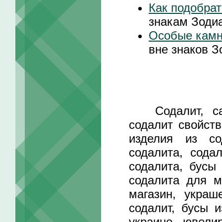
Как подобрат
знакам Зоди
Особые кам
вне знаков З
Содалит, само
содалит свойств
изделия из со
содалита, сода
содалита, бусы 
содалита для м
магазин, украш
содалит, бусы и
украине, ювели