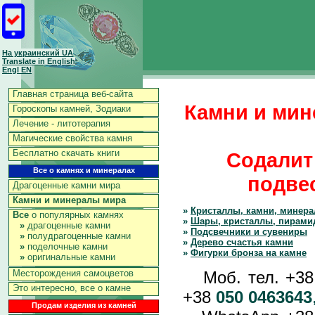
На украинский UA
Translate in English
Engl EN
Главная страница веб-сайта
Камни и мин
Гороскопы камней, Зодиаки
Лечение - литотерапия
Магические свойства камня
Бесплатно скачать книги
Содалит
Все о камнях и минералах
подвес
Драгоценные камни мира
Камни и минералы мира
»
Кристаллы, камни, минер
Все
о популярных камнях
»
Шары, кристаллы, пирами
»
драгоценные камни
»
Подсвечники и сувениры
»
полудрагоценные камни
»
Дерево счастья камни
»
поделочные камни
»
Фигурки бронза на камне
»
оригинальные камни
Моб. тел. +3
Месторождения самоцветов
Это интересно, все о камне
+38
050 0463643
Продам изделия из камней