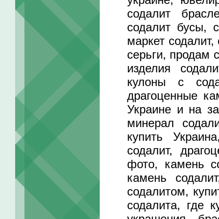
содалит брасле
содалит бусы, 
маркет содалит,
серьги, продам 
изделия содал
кулоны с сода
драгоценные ка
Украине и на за
минерал содали
купить Украина
содалит, драго
фото, камень с
камень содалит
содалитом, купи
содалита, где к
украшения, бра