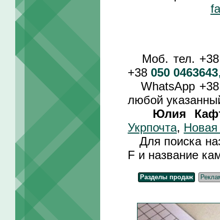
f
Моб. тел. +3
+38
050 0463643
WhatsApp +3
любой указанный
Юлия Каф
Укрпочта
,
Новая
Для поиска назв
F и название ка
Разделы продаж
Рекла