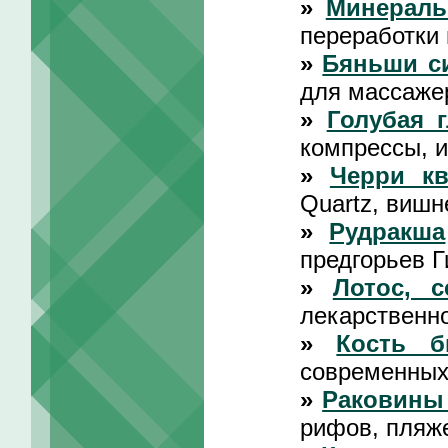
»
Минераль
переработки
»
Бяньши с
для массаже
»
Голубая 
компрессы, и
»
Черри кв
Quartz, вишн
»
Рудракша
предгорьев Г
»
Лотос, с
лекарственно
»
Кость 
современных
»
Раковины
рифов, пляж