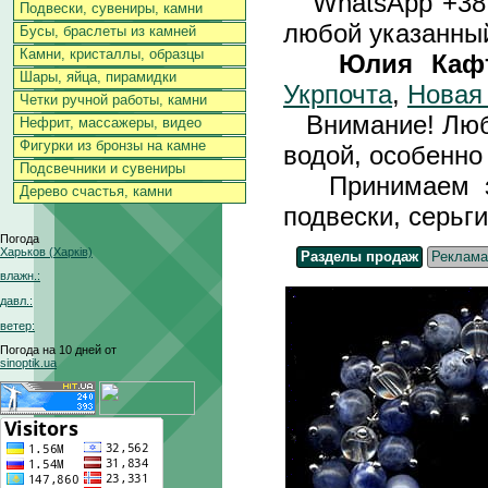
WhatsApp +3
Подвески, сувениры, камни
любой указанный
Бусы, браслеты из камней
Камни, кристаллы, образцы
Юлия Каф
Шары, яйца, пирамидки
Укрпочта
,
Новая
Четки ручной работы, камни
Внимание! Любы
Нефрит, массажеры, видео
Фигурки из бронзы на камне
водой, особенно 
Подсвечники и сувениры
Принимаем зак
Дерево счастья, камни
подвески, серьги
Погода
Харьков (Харків)
Разделы продаж
Реклама
влажн.:
давл.:
ветер:
Погода на 10 дней от
sinoptik.ua