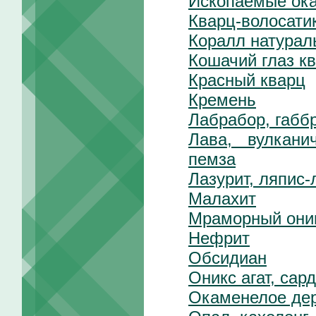
Ископаемые ок
Кварц-волосати
Коралл натурал
Кошачий глаз к
Красный кварц
Кремень
Лабрабор, габб
Лава, вулкани
пемза
Лазурит, ляпис-
Малахит
Мраморный они
Нефрит
Обсидиан
Оникс агат, сар
Окаменелое де