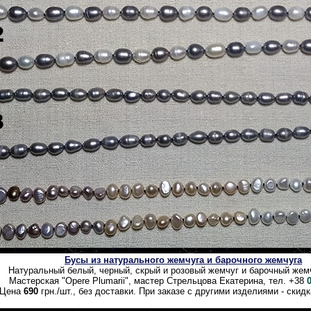
Бусы из натурального жемчуга и барочного жемчуга
Натуральный белый, черный, скрый и розовый жемчуг и барочный жем
Мастерская "Opere Plumarii", мастер Стрельцова Екатерина, тел. +38
Цена
690
грн./шт., без доставки. При заказе с другими изделиями - скид