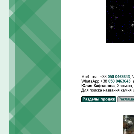
Моб. тел. +38
050 0463643
, 
WhatsApp +38
050 0463643
,
Юлия Кафтанова
, Харьков
Для поиска названия камня и д
Разделы продаж
Реклама