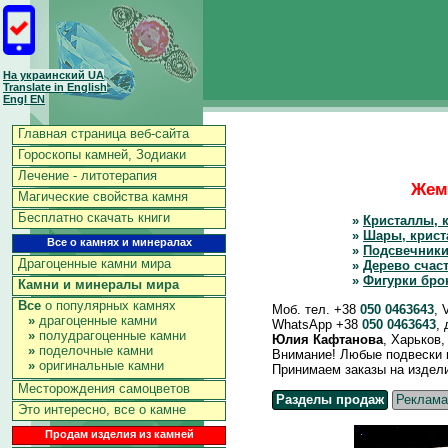
На украинский UA
Translate in English
Engl EN
Главная страница веб-сайта
Гороскопы камней, Зодиаки
Лечение - литотерапия
Жемч
Магические свойства камня
Бесплатно скачать книги
»
Кристаллы, 
»
Шары, крист
Все о камнях и минералах
»
Подсвечники
Драгоценные камни мира
»
Дерево счас
»
Фигурки бро
Камни и минералы мира
Все
о популярных камнях
Моб. тел. +38
050 0463643
, 
»
драгоценные камни
WhatsApp +38
050 0463643
,
»
полудрагоценные камни
Юлия Кафтанова
, Харьков
»
поделочные камни
Внимание! Любые подвески и 
»
оригинальные камни
Принимаем заказы на изделия 
Месторождения самоцветов
Разделы продаж
Реклама
Это интересно, все о камне
Продам изделия из камней