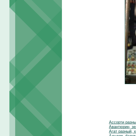
Ассорти разн
Авантюрин, зе
Агат разный, 
Адуляр, белом