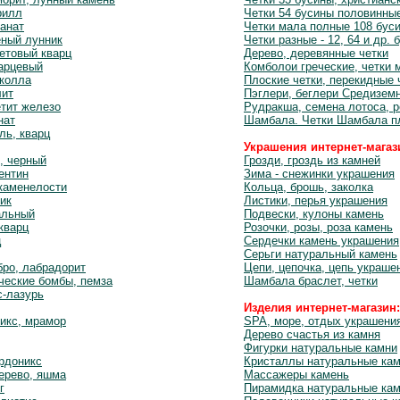
рилл
Четки 54 бусины половинны
анат
Четки мала полные 108 бус
еный лунник
Четки разные - 12, 64 и др. 
етовый кварц
Дерево, деревянные четки
варцевый
Комболои греческие, четки 
околла
Плоские четки, перекидные 
лит
Пэглери, беглери Средизем
етит железо
Рудракша, семена лотоса, 
нат
Шамбала. Четки Шамбала п
ль, кварц
Украшения интернет-магаз
, черный
Грозди, гроздь из камней
ентин
Зима - снежинки украшения
каменелости
Кольца, брошь, заколка
ик
Листики, перья украшения
альный
Подвески, кулоны камень
кварц
Розочки, розы, роза камень
ц
Сердечки камень украшения
Серьги натуральный камень
бро, лабрадорит
Цепи, цепочка, цепь украше
ческие бомбы, пемза
Шамбала браслет, четки
с-лазурь
Изделия интернет-магазин:
икс, мрамор
SPA, море, отдых украшени
Дерево счастья из камня
Фигурки натуральные камни
ардоникс
Кристаллы натуральные ка
ерево, яшма
Массажеры камень
г
Пирамидка натуральные ка