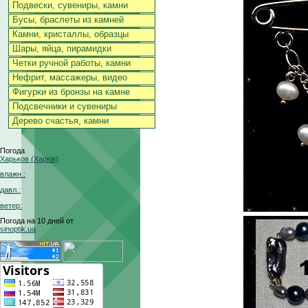
Подвески, сувениры, камни
Бусы, браслеты из камней
Камни, кристаллы, образцы
Шары, яйца, пирамидки
Четки ручной работы, камни
Нефрит, массажеры, видео
Фигурки из бронзы на камне
Подсвечники и сувениры
Дерево счастья, камни
Погода
Харьков (Харків)
влажн.:
давл.:
ветер:
Погода на 10 дней от
sinoptik.ua