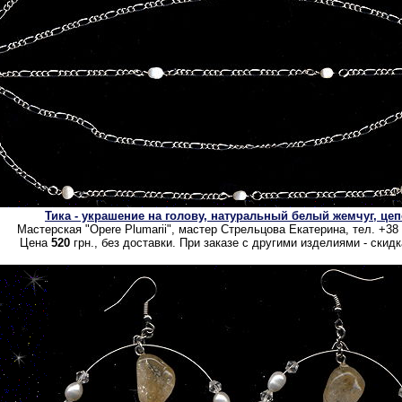
Тика - украшение на голову, натуральный белый жемчуг, це
Мастерская "Opere Plumarii", мастер Стрельцова Екатерина, тел. +38
Цена
520
грн., без доставки. При заказе с другими изделиями - скид