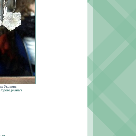
дах Украины
opere.plumarii
кие