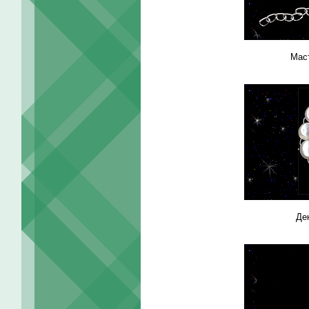
Мас
Де