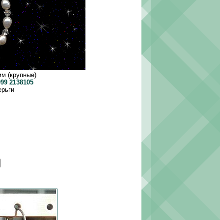
мм (крупные)
099 2138105
ерьги