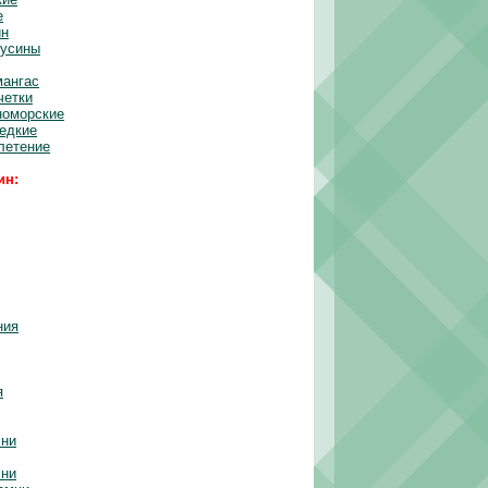
е
ин
бусины
мангас
четки
номорские
редкие
летение
ин:
ния
я
мни
мни