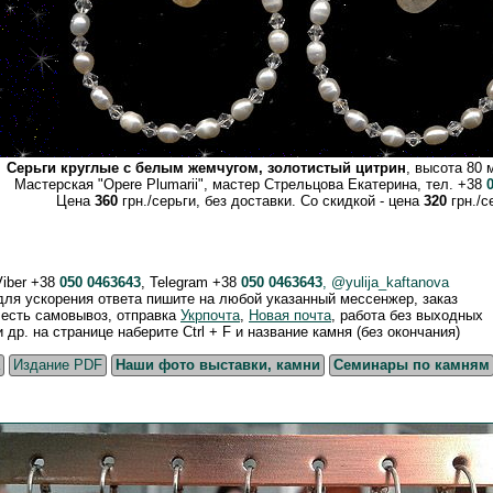
Серьги круглые с белым жемчугом, золотистый цитрин
, высота 80 
Мастерская "Opere Plumarii", мастер Стрельцова Екатерина, тел. +38
Цена
360
грн./серьги, без доставки. Со скидкой - цена
320
грн./с
Viber +38
050 0463643
, Telegram +38
050 0463643
, @yulija_kaftanova
 для ускорения ответа пишите на любой указанный мессенжер, заказ
, есть самовывоз, отправка
Укрпочта
,
Новая почта
, работа без выходных
р. на странице наберите Ctrl + F и название камня (без окончания)
Издание PDF
Наши фото выставки, камни
Семинары по камням