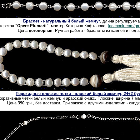
Браслет - натуральный белый жемчуг
, длина регулируема
терская
"Opere Plumarii"
, мастер Катерина Кафтанова,
facebook.com/gro
Цена
договорная
. Ручная работа - браслеты из камней и под з
Перекидные плоские четки - плоский белый жемчуг, 24+2 б
коративные четки белый жемчуг, и арабский оникс. Плоские, ширина
7 м
Цена
390
грн., без доставки. При заказе с другими изделиями - скид