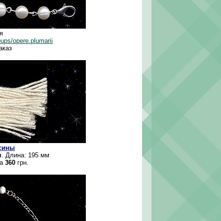
я
ups/opere.plumarii
аказ
усины
м
. Длина: 195 мм
ка
360
грн.