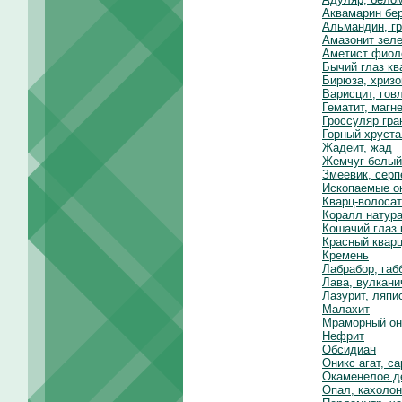
Аквамарин бе
Альмандин, гр
Амазонит зел
Аметист фиол
Бычий глаз к
Бирюза, хриз
Варисцит, гов
Гематит, магн
Гроссуляр гра
Горный хруста
Жадеит, жад
Жемчуг белый
Змеевик, серп
Ископаемые о
Кварц-волосат
Коралл натур
Кошачий глаз 
Красный квар
Кремень
Лабрабор, габ
Лава, вулкани
Лазурит, ляпи
Малахит
Мраморный он
Нефрит
Обсидиан
Оникс агат, с
Окаменелое д
Опал, кахолон