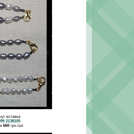
чуг вставка
099 2138105
ка
660
грн./шт.