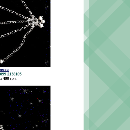
почки
099 2138105
ка
490
грн.