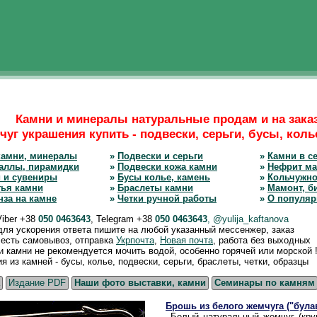
Камни и минералы натуральные продам и на зака
уг украшения купить - подвески, серьги, бусы, коль
камни, минералы
»
Подвески и серьги
»
Камни в се
аллы, пирамидки
»
Подвески кожа камни
»
Нефрит ма
 и сувениры
»
Бусы колье, камень
»
Кольчужно
тья камни
»
Браслеты камни
»
Мамонт, б
нза на камне
»
Четки ручной работы
»
О популяр
Viber +38
050 0463643
, Telegram +38
050 0463643
, @yulija_kaftanova
 для ускорения ответа пишите на любой указанный мессенжер, заказ
, есть самовывоз, отправка
Укрпочта
,
Новая почта
, работа без выходных
камни не рекомендуется мочить водой, особенно горячей или морской !
из камней - бусы, колье, подвески, серьги, браслеты, четки, образцы
Издание PDF
Наши фото выставки, камни
Семинары по камням
Брошь из белого жемчуга ("була
Белый натуральный жемчуг (круг