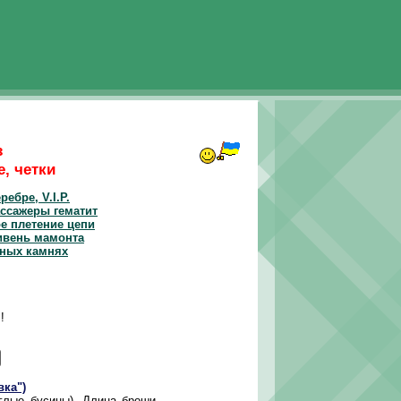
з
е, четки
ребре, V.I.P.
ссажеры гематит
е плетение цепи
ивень мамонта
ных камнях
!
вка")
лые бусины). Длина броши