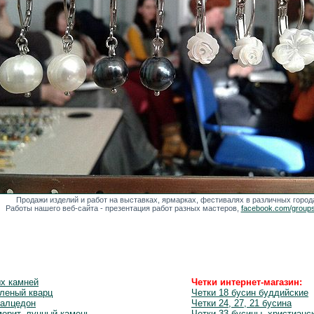
Продажи изделий и работ на выставках, ярмарках, фестивалях в различных горо
Работы нашего веб-сайта - презентация работ разных мастеров,
facebook.com/groups/
ых камней
Четки интернет-магазин:
леный кварц
Четки 18 бусин буддийские
халцедон
Четки 24, 27, 21 бусина
орит, лунный камень
Четки 33 бусины, христианс