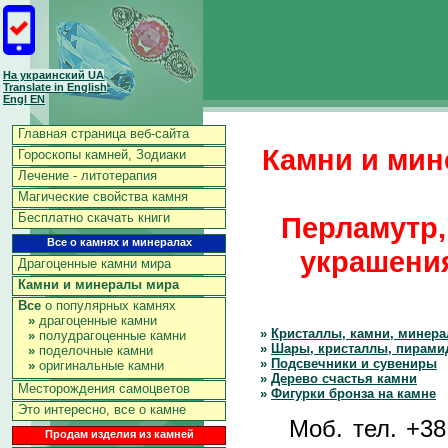
На украинский UA
Translate in English
Engl EN
Главная страница веб-сайта
Камни и мин
Гороскопы камней, Зодиаки
Лечение - литотерапия
Магические свойства камня
Бесплатно скачать книги
Перламутр,
Все о камнях и минералах
украшения
Драгоценные камни мира
Камни и минералы мира
Все
о популярных камнях
»
драгоценные камни
»
Кристаллы, камни, минер
»
полудрагоценные камни
»
Шары, кристаллы, пирами
»
поделочные камни
»
Подсвечники и сувениры
»
оригинальные камни
»
Дерево счастья камни
Месторождения самоцветов
»
Фигурки бронза на камне
Это интересно, все о камне
Моб. тел. +3
Продам изделия из камней