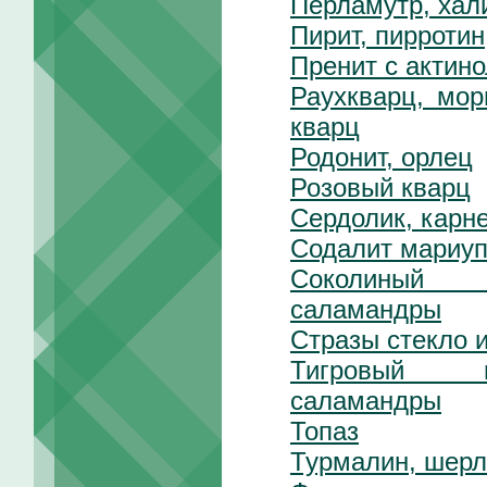
Перламутр, хал
Пирит, пирротин
Пренит с актин
Раухкварц, мо
кварц
Родонит, орлец
Розовый кварц
Сердолик, карне
Содалит мариуп
Соколиный 
саламандры
Стразы стекло 
Тигровый 
саламандры
Топаз
Турмалин, шерл