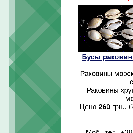
Бусы раковины
Раковины морск
Раковины хруп
мо
Цена
260
грн., 
Моб. тел. +3