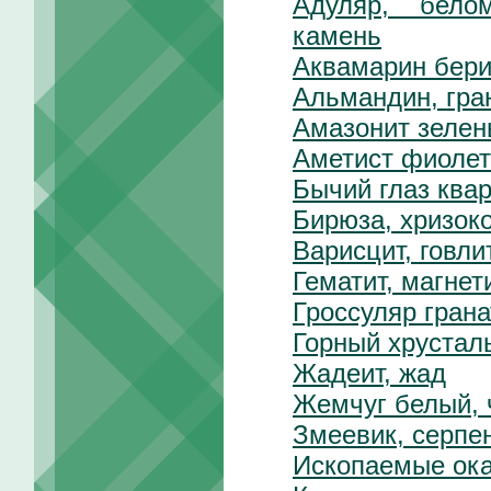
Адуляр, бело
камень
Аквамарин бер
Альмандин, гра
Амазонит зелен
Аметист фиолет
Бычий глаз ква
Бирюза, хризок
Варисцит, говли
Гематит, магнет
Гроссуляр грана
Горный хрусталь
Жадеит, жад
Жемчуг белый,
Змеевик, серпе
Ископаемые ок