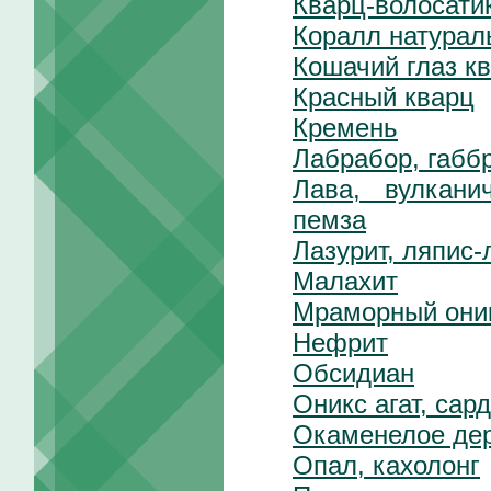
Кварц-волосати
Коралл натурал
Кошачий глаз к
Красный кварц
Кремень
Лабрабор, габб
Лава, вулкани
пемза
Лазурит, ляпис-
Малахит
Мраморный они
Нефрит
Обсидиан
Оникс агат, сар
Окаменелое де
Опал, кахолонг