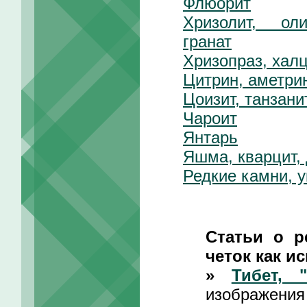
Флюорит
Хризолит, ол
гранат
Хризопраз, хал
Цитрин, аметрин
Цоизит, танзани
Чароит
Янтарь
Яшма, кварцит,
Редкие камни, 
Статьи о р
четок как ис
»
Тибет, 
изображения