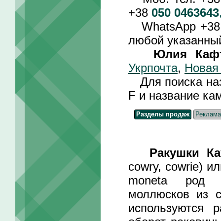
+38
050 0463643
WhatsApp +3
любой указанный
Юлия Каф
Укрпочта
,
Новая
Для поиска назв
F и название ка
Разделы продаж
Реклама
Ракушки Ка
cowry, cowrie) и
moneta род в
моллюсков из с
используются 