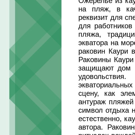
Ожерелье из ка
на пляж, в кач
реквизит для сп
для работников
пляжа, традиц
экватора на мор
раковин Каури в
Раковины Каури
защищают дом и
удовольствия
экваториальных
сцену, как эле
антураж пляжей 
символ отдыха н
естественно, ка
автора. Ракови