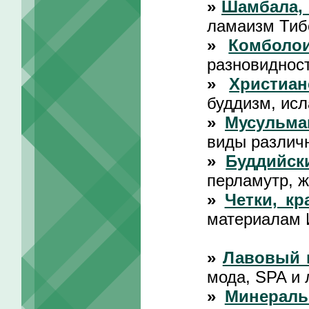
»
Шамбала, 
ламаизм Тиб
»
Комболои
разновидност
»
Христиан
буддизм, исл
»
Мусульма
виды различ
»
Буддийск
перламутр, 
»
Четки, кр
материалам 
»
Лавовый 
мода, SPA и 
»
Минераль