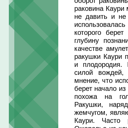
оборот раковины
раковина Каури 
не давить и не
использовалась 
которого берет
глубину познан
качестве амуле
ракушки Каури 
и плодородия. 
силой вождей,
мнение, что исп
берет начало из
похожа на гол
Ракушки, наря
жемчугом, являю
Каури. Часто 