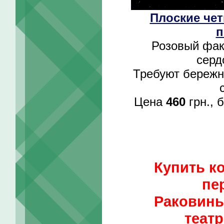
Плоские чет
п
Розовый факт
серд
Требуют бережно
Цена
460
грн., 
Купить ко
пе
Раковины
театр