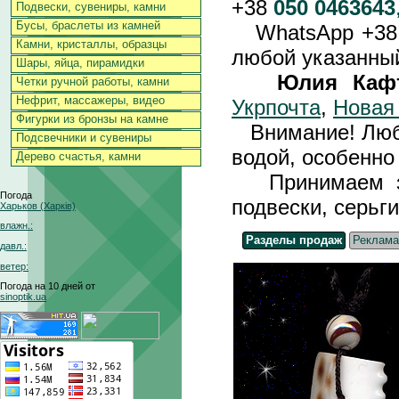
+38
050 0463643
Подвески, сувениры, камни
Бусы, браслеты из камней
WhatsApp +3
Камни, кристаллы, образцы
любой указанный
Шары, яйца, пирамидки
Юлия Каф
Четки ручной работы, камни
Нефрит, массажеры, видео
Укрпочта
,
Новая
Фигурки из бронзы на камне
Внимание! Любы
Подсвечники и сувениры
водой, особенно 
Дерево счастья, камни
Принимаем зак
Погода
подвески, серьги
Харьков (Харків)
влажн.:
Разделы продаж
Реклама
давл.:
ветер:
Погода на 10 дней от
sinoptik.ua