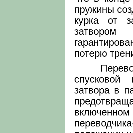
пружины соз
курка от з
затворо
гарантиро
потерю трени
Переводчи
спусковой 
затвора в п
предотвраща
включенно
переводчи