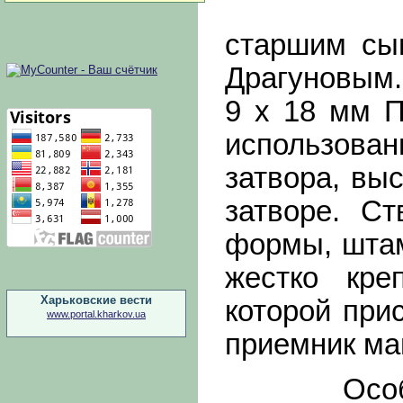
старшим сы
Драгуновым.
9 х 18 мм П
использова
затвора, вы
затворе. Ст
формы, штам
жестко кре
Харьковские вести
которой при
www.portal.kharkov.ua
приемник маг
Особенно