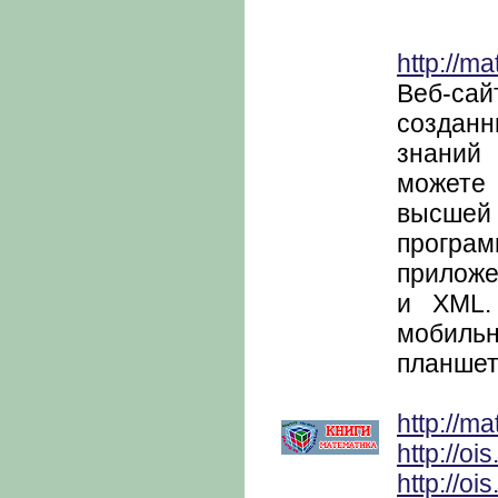
http://ma
Веб-сай
созданн
знаний
можете 
высшей
програм
приложе
и XML.
мобил
планшет
http://ma
http://oi
http://oi