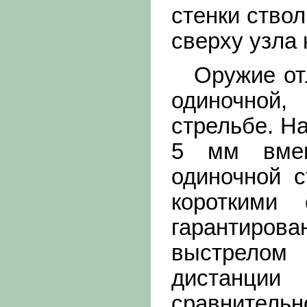
стенки ство
сверху узла 
Оружие отли
одиночной
стрельбе. Н
5 мм вмещ
одиночной с
короткими 
гарантиров
выстрелом
дистанции
сравнитель