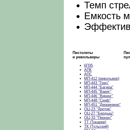
Темп стре
Емкость м
Эффектив
Пистолеты
Пи
и револьверы
пу
6П35
АПК
АПС
МП-412 (револьвер)
МП-443 "Грач"
МП-444 "Багира"
МП-445 "Варяг"
МП-446 "Викинг"
МП-448 "Скиф"
МП-451 "Дерринжер"
ОЦ-23 "Дротик"
ОЦ-27 "Бердыш"
ОЦ-33 "Пернач"
ТТ (Токарев)
ТК (Тульский)