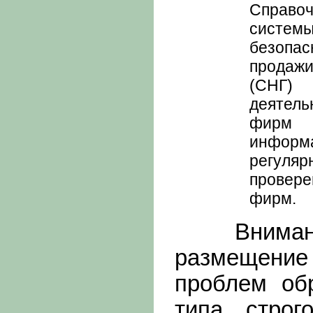
Справо
системы
безопас
продажи
(СНГ) 
деятель
фирм 
информ
регуляр
провер
фирм.
Внимание!
размещени
проблем об
типа строг