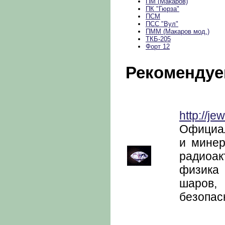
ПМ (Макаров)
ПК "Гюрза"
ПСМ
ПСС "Вул"
ПММ (Макаров мод.)
ТКБ-205
Форт 12
Рекомендуе
http://je
Официал
и минер
радиоак
физика 
шаров,
безопас